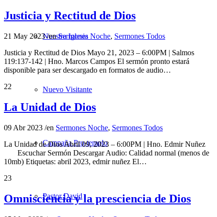
Justicia y Rectitud de Dios
21 May 2023
/
en
Sermones Noche
,
Sermones Todos
Nuestra Iglesia
Justicia y Rectitud de Dios Mayo 21, 2023 – 6:00PM | Salmos
119:137-142 | Hno. Marcos Campos El sermón pronto estará
disponible para ser descargado en formatos de audio…
22
Nuevo Visitante
La Unidad de Dios
09 Abr 2023
/
en
Sermones Noche
,
Sermones Todos
Campaña Pro-templo
La Unidad de Dios Abril 09, 2023 – 6:00PM | Hno. Edmir Nuñez
Escuchar Sermón Descargar Audio: Calidad normal (menos de
10mb) Etiquetas: abril 2023, edmir nuñez El…
23
Pastor David
Omnisciencia y la presciencia de Dios