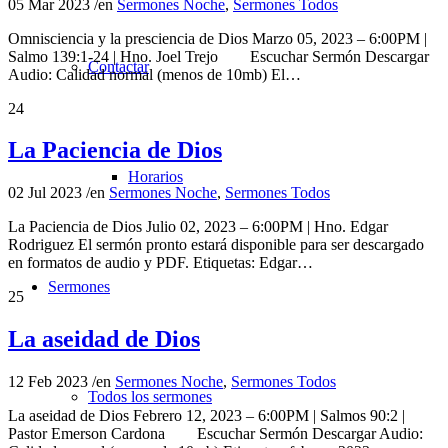
05 Mar 2023
/
en
Sermones Noche
,
Sermones Todos
Omnisciencia y la presciencia de Dios Marzo 05, 2023 – 6:00PM |
Salmo 139:1-24 | Hno. Joel Trejo Escuchar Sermón Descargar
Contactar
Audio: Calidad normal (menos de 10mb) El…
24
La Paciencia de Dios
Horarios
02 Jul 2023
/
en
Sermones Noche
,
Sermones Todos
La Paciencia de Dios Julio 02, 2023 – 6:00PM | Hno. Edgar
Rodriguez El sermón pronto estará disponible para ser descargado
en formatos de audio y PDF. Etiquetas: Edgar…
Sermones
25
La aseidad de Dios
12 Feb 2023
/
en
Sermones Noche
,
Sermones Todos
Todos los sermones
La aseidad de Dios Febrero 12, 2023 – 6:00PM | Salmos 90:2 |
Pastor Emerson Cardona Escuchar Sermón Descargar Audio: