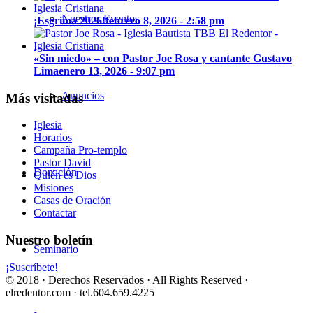
Nuestros Eventos
¡Esgrima 2026!
febrero 8, 2026 - 2:58 pm
«Sin miedo» – con Pastor Joe Rosa y cantante Gustavo
Lima
enero 13, 2026 - 9:07 pm
Anuncios
Más visitadas
Iglesia
Horarios
Campaña Pro-templo
Pastor David
Donación
Quién es Dios
Misiones
Casas de Oración
Contactar
Nuestro boletín
Seminario
¡Suscríbete!
© 2018 · Derechos Reservados · All Rights Reserved ·
elredentor.com · tel.604.659.4225