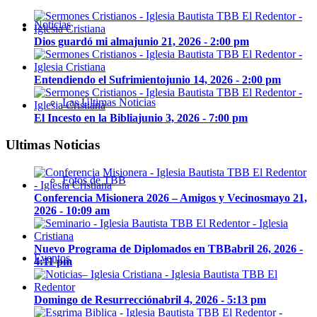
Noticias
Dios guardó mi alma
junio 21, 2026 - 2:00 pm
Entendiendo el Sufrimiento
junio 14, 2026 - 2:00 pm
Las Últimas Noticias
El Incesto en la Biblia
junio 3, 2026 - 7:00 pm
Ultimas Noticias
Fotos de TBB
Conferencia Misionera 2026 – Amigos y Vecinos
mayo 21,
2026 - 10:09 am
Nuevo Programa de Diplomados en TBB
abril 26, 2026 -
Eventos
4:11 pm
Domingo de Resurrección
abril 4, 2026 - 5:13 pm