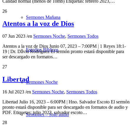
Calidad normal (menos de 10mb) Etiquetas: febrero 2023,…
26
Sermones Mañana
Atentos a la voz de Dios
07 Jun 2023
/
en
Sermones Noche
,
Sermones Todos
Atentos a la voz de Dios Junio 07, 2023 – 7:00PM | 1 Reyes 18:1-
Estudios Bíblicos
19 | Dr. David Rodríguez El sermón pronto estará disponible para
ser descargado en formatos…
27
Libertad
Sermones Noche
16 Jul 2023
/
en
Sermones Noche
,
Sermones Todos
Libertad Julio 16, 2023 – 6:00PM | Hno. Salvador Escoto El sermón
pronto estará disponible para ser descargado en formatos de audio y
PDF. Etiquetas: julio 2023, salvador escoto…
Sermones – Solo audio
28