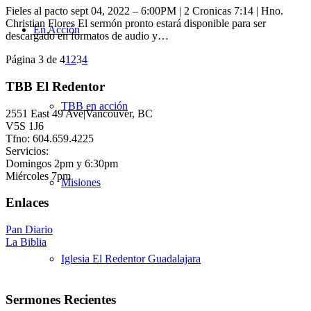
Fieles al pacto sept 04, 2022 – 6:00PM | 2 Cronicas 7:14 | Hno.
Christian Flores El sermón pronto estará disponible para ser
En Acción
descargado en formatos de audio y…
Página 3 de 4
1
2
3
4
TBB El Redentor
TBB en acción
2551 East 49 Ave|Vancouver, BC
V5S 1J6
Tfno: 604.659.4225
Servicios:
Domingos 2pm y 6:30pm
Miércoles 7pm
Misiones
Enlaces
Pan Diario
La Biblia
Iglesia El Redentor Guadalajara
Sermones Recientes