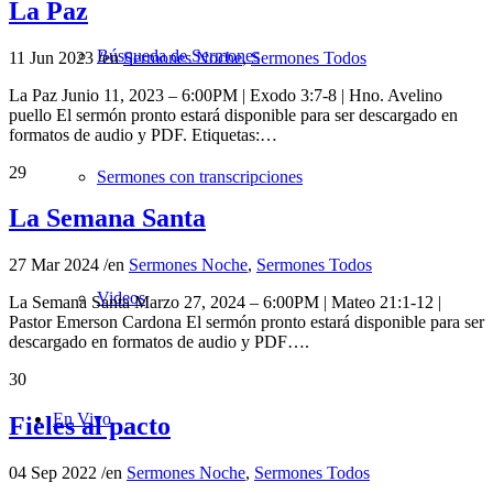
La Paz
Búsqueda de Sermones
11 Jun 2023
/
en
Sermones Noche
,
Sermones Todos
La Paz Junio 11, 2023 – 6:00PM | Exodo 3:7-8 | Hno. Avelino
puello El sermón pronto estará disponible para ser descargado en
formatos de audio y PDF. Etiquetas:…
29
Sermones con transcripciones
La Semana Santa
27 Mar 2024
/
en
Sermones Noche
,
Sermones Todos
Videos
La Semana Santa Marzo 27, 2024 – 6:00PM | Mateo 21:1-12 |
Pastor Emerson Cardona El sermón pronto estará disponible para ser
descargado en formatos de audio y PDF….
30
En Vivo
Fieles al pacto
04 Sep 2022
/
en
Sermones Noche
,
Sermones Todos