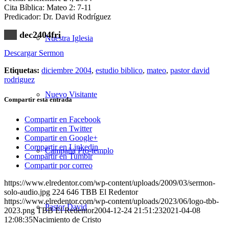
Cita Bíblica: Mateo 2: 7-11
Predicador: Dr. David Rodríguez
dec2404fri
Nuestra Iglesia
Descargar Sermon
Etiquetas:
diciembre 2004
,
estudio biblico
,
mateo
,
pastor david
rodriguez
Nuevo Visitante
Compartir esta entrada
Compartir en Facebook
Compartir en Twitter
Compartir en Google+
Compartir en Linkedin
Campaña Pro-templo
Compartir en Tumblr
Compartir por correo
https://www.elredentor.com/wp-content/uploads/2009/03/sermon-
solo-audio.jpg
224
646
TBB El Redentor
https://www.elredentor.com/wp-content/uploads/2023/06/logo-tbb-
Pastor David
2023.png
TBB El Redentor
2004-12-24 21:51:23
2021-04-08
12:08:35
Nacimiento de Cristo