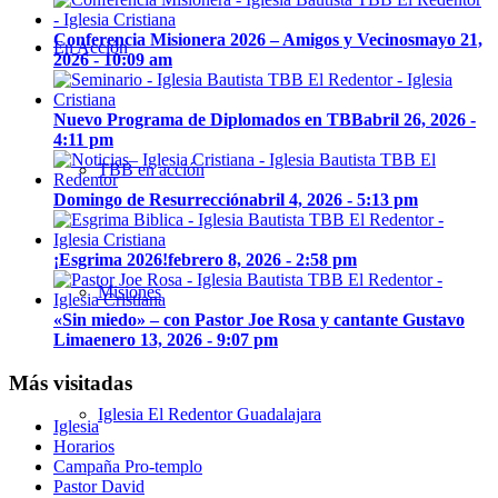
Conferencia Misionera 2026 – Amigos y Vecinos
mayo 21,
En Acción
2026 - 10:09 am
Nuevo Programa de Diplomados en TBB
abril 26, 2026 -
4:11 pm
TBB en acción
Domingo de Resurrección
abril 4, 2026 - 5:13 pm
¡Esgrima 2026!
febrero 8, 2026 - 2:58 pm
Misiones
«Sin miedo» – con Pastor Joe Rosa y cantante Gustavo
Lima
enero 13, 2026 - 9:07 pm
Más visitadas
Iglesia El Redentor Guadalajara
Iglesia
Horarios
Campaña Pro-templo
Pastor David