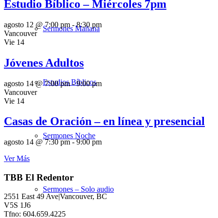
Estudio Bíblico – Miércoles 7pm
agosto 12 @ 7:00 pm
-
8:30 pm
Sermones Mañana
Vancouver
Vie
14
Jóvenes Adultos
Estudios Bíblicos
agosto 14 @ 7:00 pm
-
9:00 pm
Vancouver
Vie
14
Casas de Oración – en línea y presencial
Sermones Noche
agosto 14 @ 7:30 pm
-
9:00 pm
Ver Más
TBB El Redentor
Sermones – Solo audio
2551 East 49 Ave|Vancouver, BC
V5S 1J6
Tfno: 604.659.4225