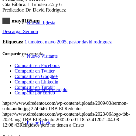
Cita Bíblica: 1 Timoteo 2:5 y 6
Predicador: Dr. David Rodríguez
may0105am
Nuestra Iglesia
Descargar Sermon
Etiquetas:
1 timoteo
,
mayo 2005
,
pastor david rodriguez
Compartir esta entrada
Nuevo Visitante
Compartir en Facebook
Compartir en Twitter
Compartir en Google+
Compartir en Linkedin
Compartir en Tumblr
Campaña Pro-templo
Compartir por correo
https://www.elredentor.com/wp-content/uploads/2009/03/sermon-
solo-audio.jpg
224
646
TBB El Redentor
https://www.elredentor.com/wp-content/uploads/2023/06/logo-tbb-
2023.png
TBB El Redentor
2005-05-01 18:53:41
2021-04-08
Pastor David
12:08:43
Religiosos pero no tienen a Cristo