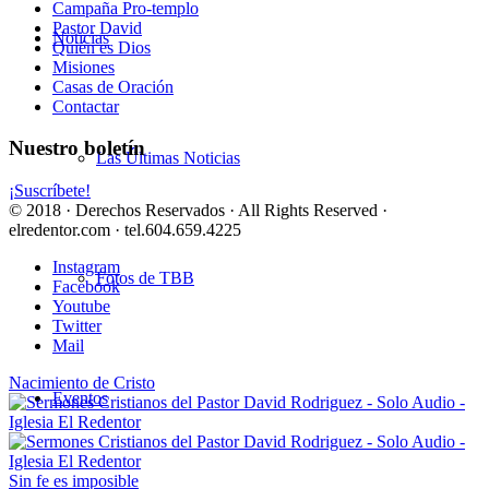
Campaña Pro-templo
Pastor David
Noticias
Quién es Dios
Misiones
Casas de Oración
Contactar
Nuestro boletín
Las Últimas Noticias
¡Suscríbete!
© 2018 · Derechos Reservados · All Rights Reserved ·
elredentor.com · tel.604.659.4225
Instagram
Fotos de TBB
Facebook
Youtube
Twitter
Mail
Nacimiento de Cristo
Eventos
Sin fe es imposible