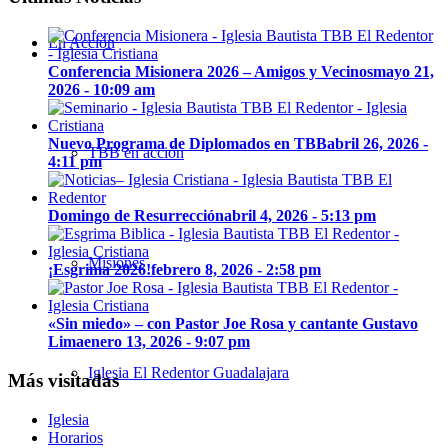
En Acción
Conferencia Misionera 2026 – Amigos y Vecinos
mayo 21,
2026 - 10:09 am
Nuevo Programa de Diplomados en TBB
abril 26, 2026 -
TBB en acción
4:11 pm
Domingo de Resurrección
abril 4, 2026 - 5:13 pm
Misiones
¡Esgrima 2026!
febrero 8, 2026 - 2:58 pm
«Sin miedo» – con Pastor Joe Rosa y cantante Gustavo
Lima
enero 13, 2026 - 9:07 pm
Iglesia El Redentor Guadalajara
Más visitadas
Iglesia
Horarios