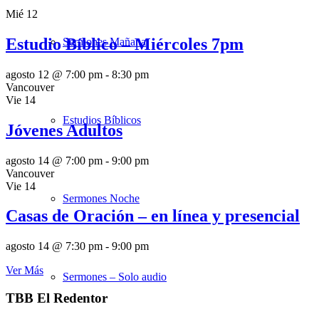
Mié
12
Estudio Bíblico – Miércoles 7pm
Sermones Mañana
agosto 12 @ 7:00 pm
-
8:30 pm
Vancouver
Vie
14
Estudios Bíblicos
Jóvenes Adultos
agosto 14 @ 7:00 pm
-
9:00 pm
Vancouver
Vie
14
Sermones Noche
Casas de Oración – en línea y presencial
agosto 14 @ 7:30 pm
-
9:00 pm
Ver Más
Sermones – Solo audio
TBB El Redentor