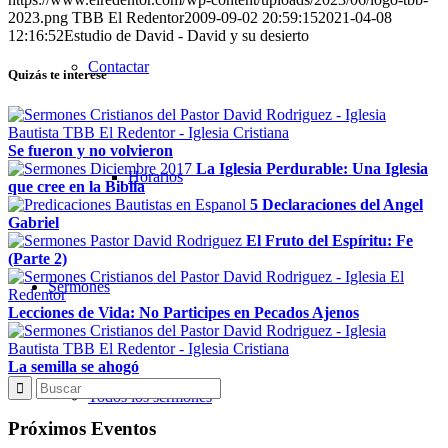
2023.png
TBB El Redentor
2009-09-02 20:59:15
2021-04-08
12:16:52
Estudio de David - David y su desierto
Contactar
Quizás te interese
Se fueron y no volvieron
La Iglesia Perdurable: Una Iglesia
Horarios
que cree en la Biblia
5 Declaraciones del Angel
Gabriel
El Fruto del Espíritu: Fe
(Parte 2)
Sermones
Lecciones de Vida: No Participes en Pecados Ajenos
La semilla se ahogó
Todos los sermones
Próximos Eventos