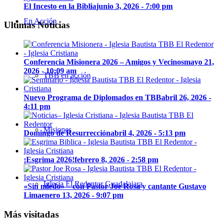
El Incesto en la Biblia
junio 3, 2026 - 7:00 pm
En Acción
Ultimas Noticias
Conferencia Misionera 2026 – Amigos y Vecinos
mayo 21,
2026 - 10:09 am
TBB en acción
Nuevo Programa de Diplomados en TBB
abril 26, 2026 -
4:11 pm
Misiones
Domingo de Resurrección
abril 4, 2026 - 5:13 pm
¡Esgrima 2026!
febrero 8, 2026 - 2:58 pm
Iglesia El Redentor Guadalajara
«Sin miedo» – con Pastor Joe Rosa y cantante Gustavo
Lima
enero 13, 2026 - 9:07 pm
Más visitadas