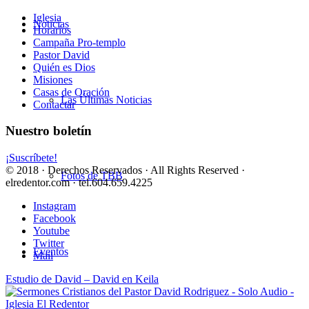
Iglesia
Noticias
Horarios
Campaña Pro-templo
Pastor David
Quién es Dios
Misiones
Casas de Oración
Las Últimas Noticias
Contactar
Nuestro boletín
¡Suscríbete!
© 2018 · Derechos Reservados · All Rights Reserved ·
Fotos de TBB
elredentor.com · tel.604.659.4225
Instagram
Facebook
Youtube
Twitter
Eventos
Mail
Estudio de David – David en Keila