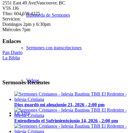
2551 East 49 Ave|Vancouver, BC
V5S 1J6
Tfno: 604.659.4225
Búsqueda de Sermones
Servicios:
Domingos 2pm y 6:30pm
Miércoles 7pm
Enlaces
Sermones con transcripciones
Pan Diario
La Biblia
Videos
Sermones Recientes
Dios guardó mi alma
junio 21, 2026 - 2:00 pm
En Vivo
Entendiendo el Sufrimiento
junio 14, 2026 - 2:00 pm