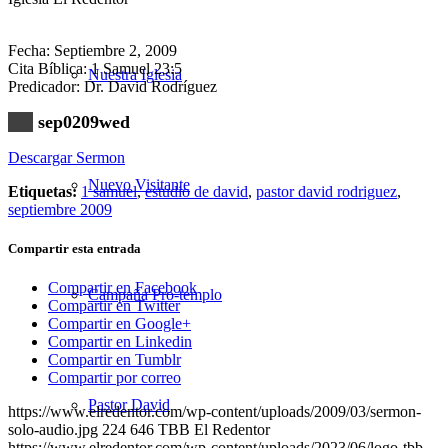
Fecha: Septiembre 2, 2009
Cita Bíblica: 1 Samuel 23:5
Nuestra Iglesia
Predicador: Dr. David Rodríguez
sep0209wed
Descargar Sermon
Nuevo Visitante
Etiquetas:
1 samuel
,
estudio de david
,
pastor david rodriguez
,
septiembre 2009
Compartir esta entrada
Compartir en Facebook
Campaña Pro-templo
Compartir en Twitter
Compartir en Google+
Compartir en Linkedin
Compartir en Tumblr
Compartir por correo
Pastor David
https://www.elredentor.com/wp-content/uploads/2009/03/sermon-
solo-audio.jpg
224
646
TBB El Redentor
https://www.elredentor.com/wp-content/uploads/2023/06/logo-tbb-