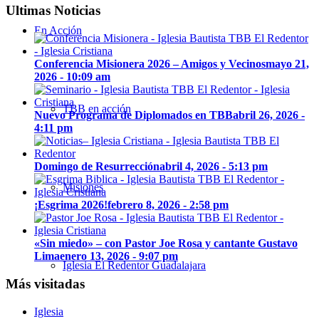
Ultimas Noticias
En Acción
Conferencia Misionera 2026 – Amigos y Vecinos
mayo 21,
2026 - 10:09 am
TBB en acción
Nuevo Programa de Diplomados en TBB
abril 26, 2026 -
4:11 pm
Domingo de Resurrección
abril 4, 2026 - 5:13 pm
Misiones
¡Esgrima 2026!
febrero 8, 2026 - 2:58 pm
«Sin miedo» – con Pastor Joe Rosa y cantante Gustavo
Lima
enero 13, 2026 - 9:07 pm
Iglesia El Redentor Guadalajara
Más visitadas
Iglesia