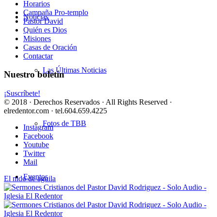
Horarios
Campaña Pro-templo
Noticias
Pastor David
Quién es Dios
Misiones
Casas de Oración
Contactar
Las Últimas Noticias
Nuestro boletín
¡Suscríbete!
© 2018 · Derechos Reservados · All Rights Reserved ·
elredentor.com · tel.604.659.4225
Fotos de TBB
Instagram
Facebook
Youtube
Twitter
Mail
Eventos
El nido de aguila