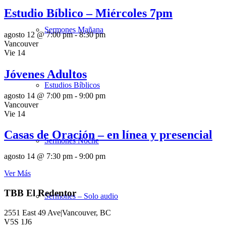
Estudio Bíblico – Miércoles 7pm
Sermones Mañana
agosto 12 @ 7:00 pm
-
8:30 pm
Vancouver
Vie
14
Jóvenes Adultos
Estudios Bíblicos
agosto 14 @ 7:00 pm
-
9:00 pm
Vancouver
Vie
14
Casas de Oración – en línea y presencial
Sermones Noche
agosto 14 @ 7:30 pm
-
9:00 pm
Ver Más
TBB El Redentor
Sermones – Solo audio
2551 East 49 Ave|Vancouver, BC
V5S 1J6