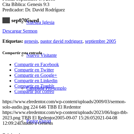
Cita Bíblica: Genesis 9:3
Predicador: Dr. David Rodríguez
sep0705wed
Nuestra Iglesia
Descargar Sermon
Etiquetas:
genesis
,
pastor david rodriguez
,
septiembre 2005
Compartir esta entrada
Nuevo Visitante
Compartir en Facebook
Compartir en Twitter
Compartir en Google+
Compartir en Linkedin
Compartir en Tumblr
Campaña Pro-templo
Compartir por correo
https://www.elredentor.com/wp-content/uploads/2009/03/sermon-
solo-audio.jpg
224
646
TBB El Redentor
https://www.elredentor.com/wp-content/uploads/2023/06/logo-tbb-
2023.png
TBB El Redentor
2005-09-07 15:26:05
2021-04-08
Pastor David
12:09:24
Estudio a Genesis