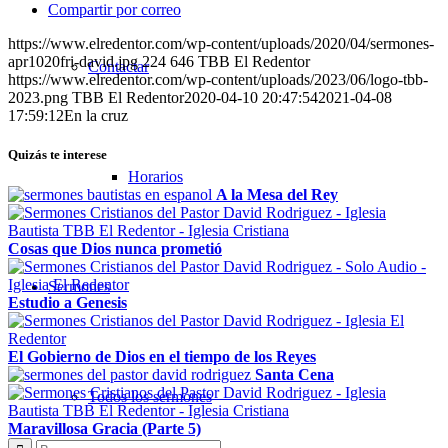
Compartir por correo
https://www.elredentor.com/wp-content/uploads/2020/04/sermones-
apr1020fri-david.jpg
224
646
TBB El Redentor
Contactar
https://www.elredentor.com/wp-content/uploads/2023/06/logo-tbb-
2023.png
TBB El Redentor
2020-04-10 20:47:54
2021-04-08
17:59:12
En la cruz
Quizás te interese
Horarios
A la Mesa del Rey
Cosas que Dios nunca prometió
Sermones
Estudio a Genesis
El Gobierno de Dios en el tiempo de los Reyes
Santa Cena
Todos los sermones
Maravillosa Gracia (Parte 5)