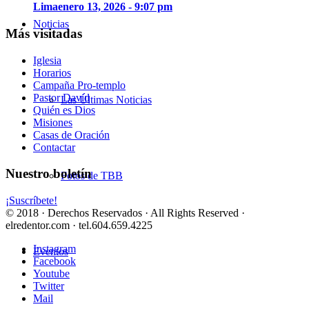
Lima
enero 13, 2026 - 9:07 pm
Noticias
Más visitadas
Iglesia
Horarios
Campaña Pro-templo
Pastor David
Las Últimas Noticias
Quién es Dios
Misiones
Casas de Oración
Contactar
Nuestro boletín
Fotos de TBB
¡Suscríbete!
© 2018 · Derechos Reservados · All Rights Reserved ·
elredentor.com · tel.604.659.4225
Instagram
Eventos
Facebook
Youtube
Twitter
Mail