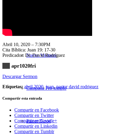
Nuestra Iglesia
Abril 10, 2020 – 7:30PM
Cita Bíblica: Juan 19: 17-30
Predicador: Dr. David Rodríguez
Nuevo Visitante
apr1020fri
Descargar Sermon
Etiquetas:
abril 2020
,
juan
,
pastor david rodriguez
Campaña Pro-templo
Compartir esta entrada
Compartir en Facebook
Compartir en Twitter
Compartir en Google+
Pastor David
Compartir en Linkedin
Compartir en Tumblr