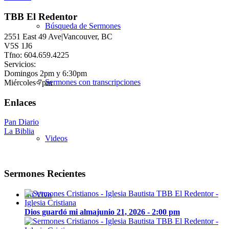
TBB El Redentor
Búsqueda de Sermones
2551 East 49 Ave|Vancouver, BC
V5S 1J6
Tfno: 604.659.4225
Servicios:
Domingos 2pm y 6:30pm
Sermones con transcripciones
Miércoles 7pm
Enlaces
Pan Diario
La Biblia
Videos
Sermones Recientes
En Vivo
Dios guardó mi alma
junio 21, 2026 - 2:00 pm