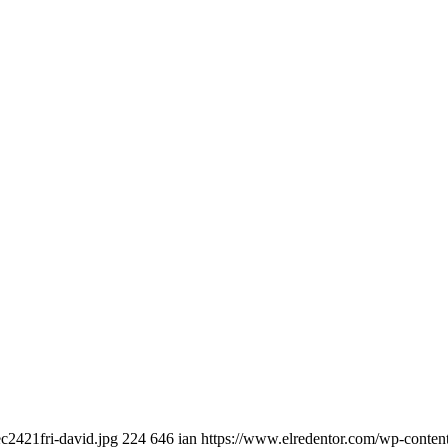
c2421fri-david.jpg
224
646
ian
https://www.elredentor.com/wp-conten