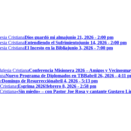
Dios guardó mi alma
junio 21, 2026 - 2:00 pm
Entendiendo el Sufrimiento
junio 14, 2026 - 2:00 pm
El Incesto en la Biblia
junio 3, 2026 - 7:00 pm
Conferencia Misionera 2026 – Amigos y Vecinos
may
Nuevo Programa de Diplomados en TBB
abril 26, 2026 - 4:11 
Domingo de Resurrección
abril 4, 2026 - 5:13 pm
¡Esgrima 2026!
febrero 8, 2026 - 2:58 pm
«Sin miedo» – con Pastor Joe Rosa y cantante Gustavo L