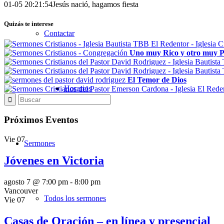
01-05 20:21:54
Jesús nació, hagamos fiesta
Quizás te interese
Contactar
Uno muy Rico y otro muy 
El Temor de Dios
Horarios
Próximos Eventos
Vie
07
Sermones
Jóvenes en Victoria
agosto 7 @ 7:00 pm
-
8:00 pm
Vancouver
Todos los sermones
Vie
07
Casas de Oración – en línea y presencial