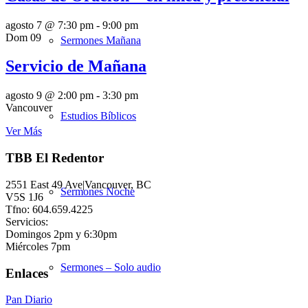
agosto 7 @ 7:30 pm
-
9:00 pm
Dom
09
Sermones Mañana
Servicio de Mañana
agosto 9 @ 2:00 pm
-
3:30 pm
Vancouver
Estudios Bíblicos
Ver Más
TBB El Redentor
2551 East 49 Ave|Vancouver, BC
Sermones Noche
V5S 1J6
Tfno: 604.659.4225
Servicios:
Domingos 2pm y 6:30pm
Miércoles 7pm
Sermones – Solo audio
Enlaces
Pan Diario