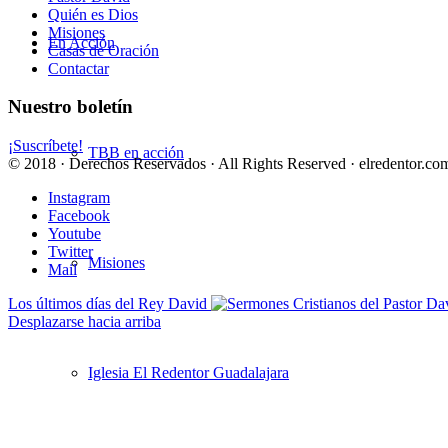
Quién es Dios
Misiones
En Acción
Casas de Oración
Contactar
Nuestro boletín
¡Suscríbete!
TBB en acción
© 2018 · Derechos Reservados · All Rights Reserved · elredentor.com
Instagram
Facebook
Youtube
Twitter
Misiones
Mail
Los últimos días del Rey David
Desplazarse hacia arriba
Iglesia El Redentor Guadalajara