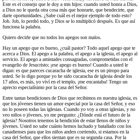
Este es el consejo que le doy a mis hijos: cuando usted honra a Dios,
a Dios no le queda otra cosa más que honrarte, que bendecirte, que
darte oportunidades. ¿Sabe cuál es el mejor ejemplo de todo esto?
Job. Job, lo perdió todo, y Dios se lo multiplicó después. Es que así
funciona la palabra.
Quiero decirle que no todos los apegos son malos.
Hay un apego que es bueno, ¿cuál pastor? Todo aquel apego que te
acerca a Dios. El apego a la palabra, el apego a la iglesia, el apego al
servicio. El apego a amistades consagradas, comprometidas con el
evangelio de Jesucristo; ¡ese apego es bueno! Cuando a usted le
digan: es que pareces cucaracha de iglesia, ese es un piropo para
usted. Se lo digo porque yo he sido cucaracha de iglesia desde los
17 años, es más, yo viví en el templo, ¡me encantaba! Tengo un
aprecio especialísimo por la casa del Señor.
Entre tantas bendiciones de Dios que recibimos en nuestra iglesia, es
que los jóvenes tienen un amor especial por la casa del Señor, y eso
no lo poseen todas las iglesias. Cuando yo voy a otras iglesias, y no
veo niños o jóvenes, yo me pregunto: ¿Dónde está el futuro de la
iglesia? Nosotros tenemos la bendición de estar llenos de niños y
jóvenes. Usted no sabe cuánto hemos luchado y batallado con los
canadienses para que los niños anden corriendo, si estamos en la
casa del Señor, que ellos sientan que es su segunda casa. Por la