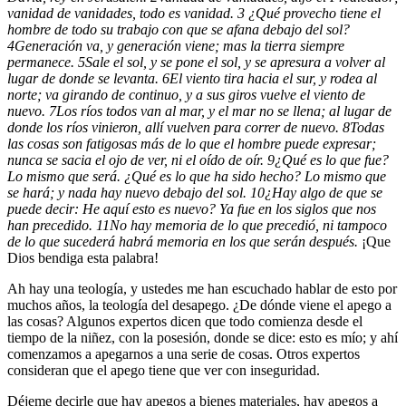
vanidad de vanidades, todo es vanidad.
3
¿Qué provecho tiene el
hombre de todo su trabajo con que se afana debajo del sol?
4
Generación va, y generación viene; mas la tierra siempre
permanece.
5
Sale el sol, y se pone el sol, y se apresura a volver al
lugar de donde se levanta.
6
El viento tira hacia el sur, y rodea al
norte; va girando de continuo, y a sus giros vuelve el viento de
nuevo.
7
Los ríos todos van al mar, y el mar no se llena; al lugar de
donde los ríos vinieron, allí vuelven para correr de nuevo.
8
Todas
las cosas son fatigosas más de lo que el hombre puede expresar;
nunca se sacia el ojo de ver, ni el oído de oír.
9
¿Qué es lo que fue?
Lo mismo que será. ¿Qué es lo que ha sido hecho? Lo mismo que
se hará; y nada hay nuevo debajo del sol.
10
¿Hay algo de que se
puede decir: He aquí esto es nuevo? Ya fue en los siglos que nos
han precedido.
11
No hay memoria de lo que precedió, ni tampoco
de lo que sucederá habrá memoria en los que serán después.
¡Que
Dios bendiga esta palabra!
Ah hay una teología, y ustedes me han escuchado hablar de esto por
muchos años, la teología del desapego. ¿De dónde viene el apego a
las cosas? Algunos expertos dicen que todo comienza desde el
tiempo de la niñez, con la posesión, donde se dice: esto es mío; y ahí
comenzamos a apegarnos a una serie de cosas. Otros expertos
consideran que el apego tiene que ver con inseguridad.
Déjeme decirle que hay apegos a bienes materiales, hay apegos a