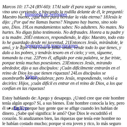
Marcos 10: 17-24 (RV-60):
17
Al salir él para seguir su camino,
vino uno corriendo, e hincando la rodilla delante de él, le preguntó:
Búsqueda de Sermones
Maestro bueno, ¿qué haré para heredar la vida eterna?
18
Jesús le
dijo: ¿Por qué me llamas bueno? Ninguno hay bueno, sino solo
uno, Dios.
19
Los mandamientos sabes: No adulteres. No mates. No
hurtes. No digas falso testimonio. No defraudes. Honra a tu padre y
a tu madre.
20
Él entonces, respondiendo, le dijo: Maestro, todo esto
lo he guardado desde mi juventud.
21
Entonces Jesús, mirándole, le
Sermones con transcripciones
amó, y le dijo: Una cosa te falta: anda, vende todo lo que tienes, y
dalo a los pobres, y tendrás tesoro en el cielo; y ven, sígueme,
tomando tu cruz.
22
Pero él, afligido por esta palabra, se fue triste,
porque tenía muchas posesiones.
23
Entonces Jesús, mirando
alrededor, dijo a sus discípulos: ¡Cuán difícilmente entrarán en el
reino de Dios los que tienen riquezas!
24
Los discípulos se
Videos
asombraron de sus palabras; pero Jesús, respondiendo, volvió a
decirles: Hijos, ¡cuán difícil es entrar en el reino de Dios, a los que
confían en las riquezas!
Estoy hablando de: Apego y desapego. ¿Usted cree que este hombre
tenía algún apego? Sí, a sus bienes. Este hombre conocía la ley, pero
En Vivo
él se afligió, porque hay gente que se aflige cuando les hablan de
dinero. ¿Sabe qué significa: le amó? Que Dios le escudriñó el
corazón. Si analizamos bien, las riquezas que tenía este hombre no
le habían costado mucho; porque si era joven y rico, lo más seguro