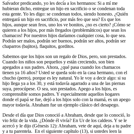
Salvador predicando, yo les decía a los hermanos: Si a mí me
hubieran dicho, entregue un hijo en sacrificio o se condenan toda
esta gente. Yo les digo: se condenan todos, siendo honesto. ¿Quién
entregará un hijo en sacrificio, por más feo que sea? Es que los
hijos, aunque sean feos, uno los ve bonitos, ¿no es cierto? ¡Cómo se
quieren a los hijos, por más fregados (problemáticos) que sean los
chamacos! Por nuestros hijos daríamos cualquier cosa, lo que sea.
Podrán ser malos, podrán ser buenos, podrán ser altos, podrán ser
chaparros (bajitos), flaquitos, gorditos.
Sabemos que los hijos son un regalo de Dios, pero, son prestados.
Cuando los niños son pequeños y están creciendo, son bien
apegados a sus padres. Ahora, ¿qué pasa cuando los chamacos
tienen ya 16 años? Usted se queda solo en la casa hermano, con el
chucho (perro), porque es ley natural. Yo le voy a decir algo: si su
hijo llega ya a los 30, y está todavía agarrado a una de las piernas
suya, preocúpese. O sea, son prestados. Apego a los hijos, es
comprensible somos padres. Y especialmente aquellos hogares
donde el papá se fue, dejó a los hijos solo con la mamá, es un apego
mayor todavía. Abraham fue un ejemplo clásico del desapego.
Desde el día que Dios conoció a Abraham, desde que lo conoció, lo
vio feliz de la vida. ¿Dónde él vivía? En Ur de los caldeos. Y se le
acercó y le dijo (Génesis 12): Abraham, vete de aquí, deja a tu padre
y a tu parentela. En el siguiente capítulo (13), si ustedes leen la