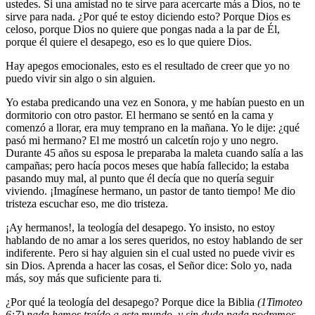
ustedes. Si una amistad no te sirve para acercarte más a Dios, no te
sirve para nada. ¿Por qué te estoy diciendo esto? Porque Dios es
celoso, porque Dios no quiere que pongas nada a la par de Él,
porque él quiere el desapego, eso es lo que quiere Dios.
Hay apegos emocionales, esto es el resultado de creer que yo no
puedo vivir sin algo o sin alguien.
Yo estaba predicando una vez en Sonora, y me habían puesto en un
dormitorio con otro pastor. El hermano se sentó en la cama y
comenzó a llorar, era muy temprano en la mañana. Yo le dije: ¿qué
pasó mi hermano? El me mostró un calcetín rojo y uno negro.
Durante 45 años su esposa le preparaba la maleta cuando salía a las
campañas; pero hacía pocos meses que había fallecido; la estaba
pasando muy mal, al punto que él decía que no quería seguir
viviendo. ¡Imagínese hermano, un pastor de tanto tiempo! Me dio
tristeza escuchar eso, me dio tristeza.
¡Ay hermanos!, la teología del desapego. Yo insisto, no estoy
hablando de no amar a los seres queridos, no estoy hablando de ser
indiferente. Pero si hay alguien sin el cual usted no puede vivir es
sin Dios. Aprenda a hacer las cosas, el Señor dice: Solo yo, nada
más, soy más que suficiente para ti.
¿Por qué la teología del desapego? Porque dice la Biblia
(1Timoteo
6:7) nada hemos traído a este mundo, y sin duda nada podremos