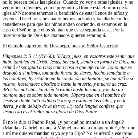
no lo poseen todas las iglesias. Cuando yo voy a otras iglesias, y no
veo niños o jóvenes, yo me pregunto: ¿Dónde está el futuro de la
iglesia? Nosotros tenemos la bendición de estar llenos de niños y
jóvenes. Usted no sabe cuánto hemos luchado y batallado con los
canadienses para que los niños anden corriendo, si estamos en la
casa del Señor, que ellos sientan que es su segunda casa. Por la
misericordia de Dios los chamacos quieren estar aquí.
El ejemplo supremo, de Desapego, nuestro Señor Jesucristo.
Filipenses 2: 5-11 (RV-60):
5
Haya, pues, en vosotros este sentir que
hubo también en Cristo Jesús,
6
el cual, siendo en forma de Dios, no
estimó el ser igual a Dios como cosa a que aferrarse,
7
sino que se
despojó a sí mismo, tomando forma de siervo, hecho semejante a
los hombres;
8
y estando en la condición de hombre, se humilló a sí
mismo, haciéndose obediente hasta la muerte, y muerte de cruz.
9
Por lo cual Dios también le exaltó hasta lo sumo, y le dio un
nombre que es sobre todo nombre,
10
para que en el nombre de
Jesús se doble toda rodilla de los que están en los cielos, y en la
tierra, y aún debajo de la tierra;
11
y toda lengua confiese que
Jesucristo es el Señor para gloria de Dios Padre.
Él no le dijo al Padre: Papá, ¿y por qué no mandas a un ángel?
¿Manda a Gabriel, manda a Miguel, manda a un querubín? ¿Por qué
a mí me quieres mandar, si yo soy tu Hijo? No se aferró a ese trono,