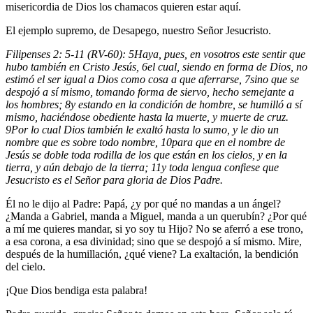
misericordia de Dios los chamacos quieren estar aquí.
El ejemplo supremo, de Desapego, nuestro Señor Jesucristo.
Filipenses 2: 5-11 (RV-60):
5
Haya, pues, en vosotros este sentir que
hubo también en Cristo Jesús,
6
el cual, siendo en forma de Dios, no
estimó el ser igual a Dios como cosa a que aferrarse,
7
sino que se
despojó a sí mismo, tomando forma de siervo, hecho semejante a
los hombres;
8
y estando en la condición de hombre, se humilló a sí
mismo, haciéndose obediente hasta la muerte, y muerte de cruz.
9
Por lo cual Dios también le exaltó hasta lo sumo, y le dio un
nombre que es sobre todo nombre,
10
para que en el nombre de
Jesús se doble toda rodilla de los que están en los cielos, y en la
tierra, y aún debajo de la tierra;
11
y toda lengua confiese que
Jesucristo es el Señor para gloria de Dios Padre.
Él no le dijo al Padre: Papá, ¿y por qué no mandas a un ángel?
¿Manda a Gabriel, manda a Miguel, manda a un querubín? ¿Por qué
a mí me quieres mandar, si yo soy tu Hijo? No se aferró a ese trono,
a esa corona, a esa divinidad; sino que se despojó a sí mismo. Mire,
después de la humillación, ¿qué viene? La exaltación, la bendición
del cielo.
¡Que Dios bendiga esta palabra!