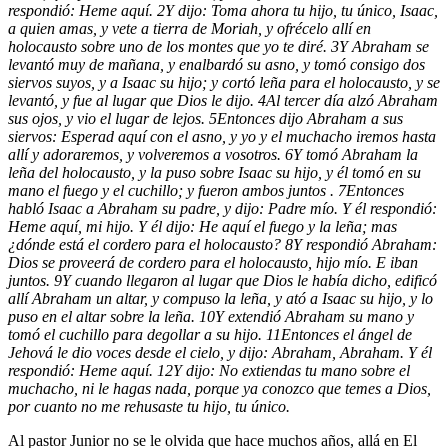
respondió: Heme aquí.
2
Y dijo: Toma ahora tu hijo, tu único, Isaac,
a quien amas, y vete a tierra de Moriah, y ofrécelo allí en
holocausto sobre uno de los montes que yo te diré.
3
Y Abraham se
levantó muy de mañana, y enalbardó su asno, y tomó consigo dos
siervos suyos, y a Isaac su hijo; y cortó leña para el holocausto, y se
levantó, y fue al lugar que Dios le dijo.
4
Al tercer día alzó Abraham
sus ojos, y vio el lugar de lejos.
5
Entonces dijo Abraham a sus
siervos: Esperad aquí con el asno, y yo y el muchacho iremos hasta
allí y adoraremos, y volveremos a vosotros.
6
Y tomó Abraham la
leña del holocausto, y la puso sobre Isaac su hijo, y él tomó en su
mano el fuego y el cuchillo; y fueron ambos juntos .
7
Entonces
habló Isaac a Abraham su padre, y dijo: Padre mío. Y él respondió:
Heme aquí, mi hijo. Y él dijo: He aquí el fuego y la leña; mas
¿dónde está el cordero para el holocausto?
8
Y respondió Abraham:
Dios se proveerá de cordero para el holocausto, hijo mío. E iban
juntos.
9
Y cuando llegaron al lugar que Dios le había dicho, edificó
allí Abraham un altar, y compuso la leña, y ató a Isaac su hijo, y lo
puso en el altar sobre la leña.
10
Y extendió Abraham su mano y
tomó el cuchillo para degollar a su hijo.
11
Entonces el ángel de
Jehová le dio voces desde el cielo, y dijo: Abraham, Abraham. Y él
respondió: Heme aquí.
12
Y dijo: No extiendas tu mano sobre el
muchacho, ni le hagas nada, porque ya conozco que temes a Dios,
por cuanto no me rehusaste tu hijo, tu único.
Al pastor Junior no se le olvida que hace muchos años, allá en El