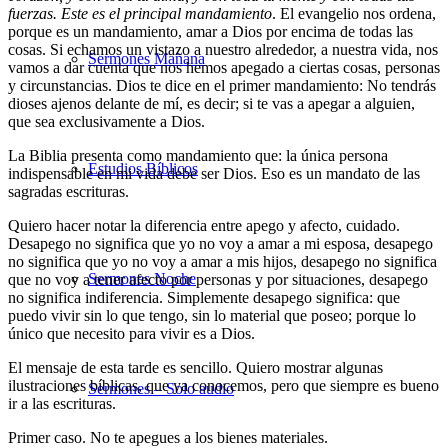
fuerzas. Este es el principal mandamiento
. El evangelio nos ordena,
porque es un mandamiento, amar a Dios por encima de todas las
cosas. Si echamos un vistazo a nuestro alrededor, a nuestra vida, nos
Sermones Mañana
vamos a dar cuenta que nos hemos apegado a ciertas cosas, personas
y circunstancias. Dios te dice en el primer mandamiento: No tendrás
dioses ajenos delante de mí, es decir; si te vas a apegar a alguien,
que sea exclusivamente a Dios.
La Biblia presenta como mandamiento que: la única persona
Estudios Bíblicos
indispensable en mi vida debe ser Dios. Eso es un mandato de las
sagradas escrituras.
Quiero hacer notar la diferencia entre apego y afecto, cuidado.
Desapego no significa que yo no voy a amar a mi esposa, desapego
no significa que yo no voy a amar a mis hijos, desapego no significa
Sermones Noche
que no voy a tener afecto por personas y por situaciones, desapego
no significa indiferencia. Simplemente desapego significa: que
puedo vivir sin lo que tengo, sin lo material que poseo; porque lo
único que necesito para vivir es a Dios.
El mensaje de esta tarde es sencillo. Quiero mostrar algunas
ilustraciones bíblicas, que ya conocemos, pero que siempre es bueno
Sermones – Solo audio
ir a las escrituras.
Primer caso. No te apegues a los bienes materiales.