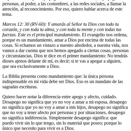
personas, al poder, a las costumbres, a las redes sociales, a llamar la
atención, al reconocimiento. Por eso, quiero hablar acerca de este
tema.
Marcos 12: 30 (RV-60): Y amarás al Señor tu Dios con todo tu
corazón, y con toda tu alma, y con toda tu mente y con todas tus
fuerzas. Este es el principal mandamiento
. El evangelio nos ordena,
porque es un mandamiento, amar a Dios por encima de todas las
cosas. Si echamos un vistazo a nuestro alrededor, a nuestra vida, nos
vamos a dar cuenta que nos hemos apegado a ciertas cosas, personas
y circunstancias. Dios te dice en el primer mandamiento: No tendrás
dioses ajenos delante de mí, es decir; si te vas a apegar a alguien,
que sea exclusivamente a Dios.
La Biblia presenta como mandamiento que: la única persona
indispensable en mi vida debe ser Dios. Eso es un mandato de las
sagradas escrituras.
Quiero hacer notar la diferencia entre apego y afecto, cuidado.
Desapego no significa que yo no voy a amar a mi esposa, desapego
no significa que yo no voy a amar a mis hijos, desapego no significa
que no voy a tener afecto por personas y por situaciones, desapego
no significa indiferencia. Simplemente desapego significa: que
puedo vivir sin lo que tengo, sin lo material que poseo; porque lo
único que necesito para vivir es a Dios.