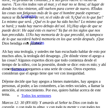
nuevo.
7
Los ríos todos van al mar, y el mar no se llena; al lugar de
donde los ríos vinieron, allí vuelven para correr de nuevo.
8
Todas
las cosas son fatigosas más de lo que el hombre puede expresar;
Contactar
nunca se sacia el ojo de ver, ni el oído de oír.
9
¿Qué es lo que fue?
Lo mismo que será. ¿Qué es lo que ha sido hecho? Lo mismo que
se hará; y nada hay nuevo debajo del sol.
10
¿Hay algo de que se
puede decir: He aquí esto es nuevo? Ya fue en los siglos que nos
han precedido.
11
No hay memoria de lo que precedió, ni tampoco
de lo que sucederá habrá memoria en los que serán después.
¡Que
Horarios
Dios bendiga esta palabra!
Ah hay una teología, y ustedes me han escuchado hablar de esto por
muchos años, la teología del desapego. ¿De dónde viene el apego a
las cosas? Algunos expertos dicen que todo comienza desde el
tiempo de la niñez, con la posesión, donde se dice: esto es mío; y ahí
comenzamos a apegarnos a una serie de cosas. Otros expertos
Sermones
consideran que el apego tiene que ver con inseguridad.
Déjeme decirle que hay apegos a bienes materiales, hay apegos a
personas, al poder, a las costumbres, a las redes sociales, a llamar la
atención, al reconocimiento. Por eso, quiero hablar acerca de este
tema.
Todos los sermones
Marcos 12: 30 (RV-60): Y amarás al Señor tu Dios con todo tu
corazón, y con toda tu alma, y con toda tu mente y con todas tus