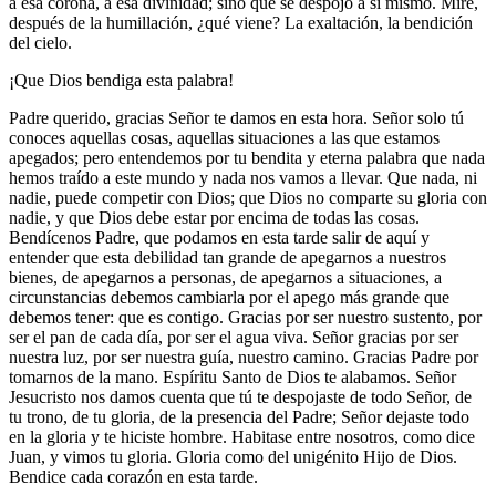
a esa corona, a esa divinidad; sino que se despojó a sí mismo. Mire,
después de la humillación, ¿qué viene? La exaltación, la bendición
del cielo.
¡Que Dios bendiga esta palabra!
Padre querido, gracias Señor te damos en esta hora. Señor solo tú
conoces aquellas cosas, aquellas situaciones a las que estamos
apegados; pero entendemos por tu bendita y eterna palabra que nada
hemos traído a este mundo y nada nos vamos a llevar. Que nada, ni
nadie, puede competir con Dios; que Dios no comparte su gloria con
nadie, y que Dios debe estar por encima de todas las cosas.
Bendícenos Padre, que podamos en esta tarde salir de aquí y
entender que esta debilidad tan grande de apegarnos a nuestros
bienes, de apegarnos a personas, de apegarnos a situaciones, a
circunstancias debemos cambiarla por el apego más grande que
debemos tener: que es contigo. Gracias por ser nuestro sustento, por
ser el pan de cada día, por ser el agua viva. Señor gracias por ser
nuestra luz, por ser nuestra guía, nuestro camino. Gracias Padre por
tomarnos de la mano. Espíritu Santo de Dios te alabamos. Señor
Jesucristo nos damos cuenta que tú te despojaste de todo Señor, de
tu trono, de tu gloria, de la presencia del Padre; Señor dejaste todo
en la gloria y te hiciste hombre. Habitase entre nosotros, como dice
Juan, y vimos tu gloria. Gloria como del unigénito Hijo de Dios.
Bendice cada corazón en esta tarde.