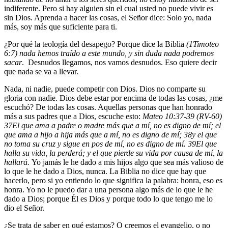
indiferente. Pero si hay alguien sin el cual usted no puede vivir es
sin Dios. Aprenda a hacer las cosas, el Señor dice: Solo yo, nada
más, soy más que suficiente para ti.
¿Por qué la teología del desapego? Porque dice la Biblia
(1Timoteo
6:7) nada hemos traído a este mundo, y sin duda nada podremos
sacar
. Desnudos llegamos, nos vamos desnudos. Eso quiere decir
que nada se va a llevar.
Nada, ni nadie, puede competir con Dios. Dios no comparte su
gloria con nadie. Dios debe estar por encima de todas las cosas, ¿me
escuchó? De todas las cosas. Aquellas personas que han honrado
más a sus padres que a Dios, escuche esto:
Mateo 10:37-39 (RV-60)
37
El que ama a padre o madre más que a mí, no es digno de mí; el
que ama a hijo a hija más que a mí, no es digno de mí;
38
y el que
no toma su cruz y sigue en pos de mí, no es digno de mí.
39
El que
halla su vida, la perderá; y el que pierde su vida por causa de mí, la
hallará.
Yo jamás le he dado a mis hijos algo que sea más valioso de
lo que le he dado a Dios, nunca. La Biblia no dice que hay que
hacerlo, pero si yo entiendo lo que significa la palabra: honra, eso es
honra. Yo no le puedo dar a una persona algo más de lo que le he
dado a Dios; porque Él es Dios y porque todo lo que tengo me lo
dio el Señor.
¿Se trata de saber en qué estamos? O creemos el evangelio, o no