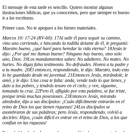
El mensaje de esta tarde es sencillo. Quiero mostrar algunas
ilustraciones bíblicas, que ya conocemos, pero que siempre es bueno
ir a las escrituras.
Primer caso. No te apegues a los bienes materiales.
Marcos 10: 17-24 (RV-60):
17
Al salir él para seguir su camino,
vino uno corriendo, e hincando la rodilla delante de él, le preguntó:
Maestro bueno, ¿qué haré para heredar la vida eterna?
18
Jesús le
dijo: ¿Por qué me llamas bueno? Ninguno hay bueno, sino solo
uno, Dios.
19
Los mandamientos sabes: No adulteres. No mates. No
hurtes. No digas falso testimonio. No defraudes. Honra a tu padre y
a tu madre.
20
Él entonces, respondiendo, le dijo: Maestro, todo esto
lo he guardado desde mi juventud.
21
Entonces Jesús, mirándole, le
amó, y le dijo: Una cosa te falta: anda, vende todo lo que tienes, y
dalo a los pobres, y tendrás tesoro en el cielo; y ven, sígueme,
tomando tu cruz.
22
Pero él, afligido por esta palabra, se fue triste,
porque tenía muchas posesiones.
23
Entonces Jesús, mirando
alrededor, dijo a sus discípulos: ¡Cuán difícilmente entrarán en el
reino de Dios los que tienen riquezas!
24
Los discípulos se
asombraron de sus palabras; pero Jesús, respondiendo, volvió a
decirles: Hijos, ¡cuán difícil es entrar en el reino de Dios, a los que
confían en las riquezas!