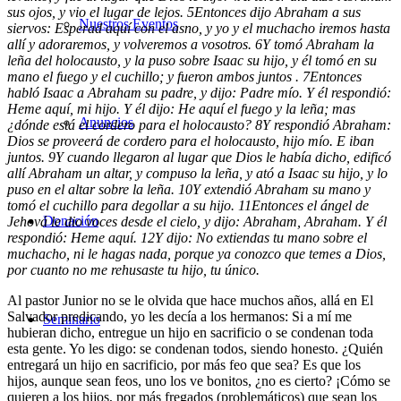
sus ojos, y vio el lugar de lejos.
5
Entonces dijo Abraham a sus
Nuestros Eventos
siervos: Esperad aquí con el asno, y yo y el muchacho iremos hasta
allí y adoraremos, y volveremos a vosotros.
6
Y tomó Abraham la
leña del holocausto, y la puso sobre Isaac su hijo, y él tomó en su
mano el fuego y el cuchillo; y fueron ambos juntos .
7
Entonces
habló Isaac a Abraham su padre, y dijo: Padre mío. Y él respondió:
Heme aquí, mi hijo. Y él dijo: He aquí el fuego y la leña; mas
Anuncios
¿dónde está el cordero para el holocausto?
8
Y respondió Abraham:
Dios se proveerá de cordero para el holocausto, hijo mío. E iban
juntos.
9
Y cuando llegaron al lugar que Dios le había dicho, edificó
allí Abraham un altar, y compuso la leña, y ató a Isaac su hijo, y lo
puso en el altar sobre la leña.
10
Y extendió Abraham su mano y
tomó el cuchillo para degollar a su hijo.
11
Entonces el ángel de
Donación
Jehová le dio voces desde el cielo, y dijo: Abraham, Abraham. Y él
respondió: Heme aquí.
12
Y dijo: No extiendas tu mano sobre el
muchacho, ni le hagas nada, porque ya conozco que temes a Dios,
por cuanto no me rehusaste tu hijo, tu único.
Al pastor Junior no se le olvida que hace muchos años, allá en El
Salvador predicando, yo les decía a los hermanos: Si a mí me
Seminario
hubieran dicho, entregue un hijo en sacrificio o se condenan toda
esta gente. Yo les digo: se condenan todos, siendo honesto. ¿Quién
entregará un hijo en sacrificio, por más feo que sea? Es que los
hijos, aunque sean feos, uno los ve bonitos, ¿no es cierto? ¡Cómo se
quieren a los hijos, por más fregados (problemáticos) que sean los