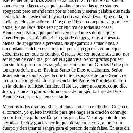
Padre querido, gracias Señor te damos en esta hora. Señor solo tú
conoces aquellas cosas, aquellas situaciones a las que estamos
apegados; pero entendemos por tu bendita y eterna palabra que nada
hemos traído a este mundo y nada nos vamos a llevar. Que nada, ni
nadie, puede competir con Dios; que Dios no comparte su gloria con
nadie, y que Dios debe estar por encima de todas las cosas.
Bendícenos Padre, que podamos en esta tarde salir de aquí y
entender que esta debilidad tan grande de apegarnos a nuestros
bienes, de apegarnos a personas, de apegarnos a situaciones, a
circunstancias debemos cambiarla por el apego más grande que
debemos tener: que es contigo. Gracias por ser nuestro sustento, por
ser el pan de cada día, por ser el agua viva. Señor gracias por ser
nuestra luz, por ser nuestra guía, nuestro camino. Gracias Padre por
tomarnos de la mano. Espíritu Santo de Dios te alabamos. Señor
Jesucristo nos damos cuenta que tú te despojaste de todo Señor, de
tu trono, de tu gloria, de la presencia del Padre; Señor dejaste todo
en la gloria y te hiciste hombre. Habitase entre nosotros, como dice
Juan, y vimos tu gloria. Gloria como del unigénito Hijo de Dios.
Bendice cada corazón en esta tarde.
Mientras todos oramos. Si usted nunca antes ha recibido a Cristo en
el corazón, yo quiero invitarle para que haga esta oración conmigo:
Señor Jesús te pido perdón por mis pecados. Me arrepiento de mis
pecados. Te doy gracias por lo que hiciste en la cruz, al poner tu
cuerpo y derramar tu sangre para el perdón de mis faltas. En este día