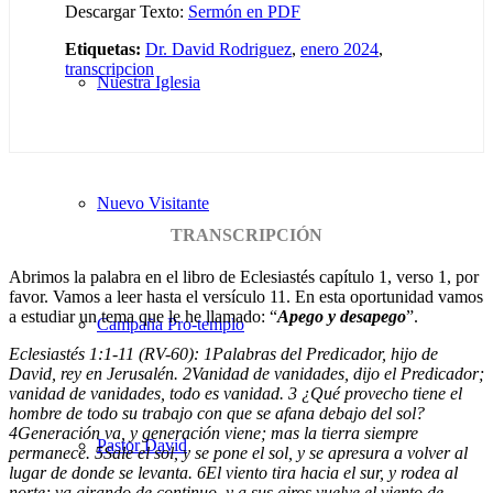
Descargar Texto:
Sermón en PDF
Etiquetas:
Dr. David Rodriguez
,
enero 2024
,
transcripcion
Nuestra Iglesia
Nuevo Visitante
TRANSCRIPCIÓN
Abrimos la palabra en el libro de Eclesiastés capítulo 1, verso 1, por
favor. Vamos a leer hasta el versículo 11. En esta oportunidad vamos
a estudiar un tema que le he llamado: “
Apego y desapego
”.
Campaña Pro-templo
Eclesiastés 1:1-11 (RV-60):
1
Palabras del Predicador, hijo de
David, rey en Jerusalén.
2
Vanidad de vanidades, dijo el Predicador;
vanidad de vanidades, todo es vanidad.
3
¿Qué provecho tiene el
hombre de todo su trabajo con que se afana debajo del sol?
4
Generación va, y generación viene; mas la tierra siempre
Pastor David
permanece.
5
Sale el sol, y se pone el sol, y se apresura a volver al
lugar de donde se levanta.
6
El viento tira hacia el sur, y rodea al
norte; va girando de continuo, y a sus giros vuelve el viento de