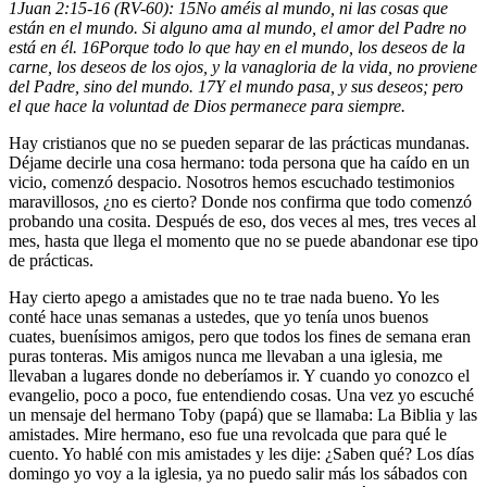
1Juan 2:15-16 (RV-60):
15
No améis al mundo, ni las cosas que
están en el mundo. Si alguno ama al mundo, el amor del Padre no
está en él.
16
Porque todo lo que hay en el mundo, los deseos de la
carne, los deseos de los ojos, y la vanagloria de la vida, no proviene
del Padre, sino del mundo.
17
Y el mundo pasa, y sus deseos; pero
el que hace la voluntad de Dios permanece para siempre.
Hay cristianos que no se pueden separar de las prácticas mundanas.
Déjame decirle una cosa hermano: toda persona que ha caído en un
vicio, comenzó despacio. Nosotros hemos escuchado testimonios
maravillosos, ¿no es cierto? Donde nos confirma que todo comenzó
probando una cosita. Después de eso, dos veces al mes, tres veces al
mes, hasta que llega el momento que no se puede abandonar ese tipo
de prácticas.
Hay cierto apego a amistades que no te trae nada bueno. Yo les
conté hace unas semanas a ustedes, que yo tenía unos buenos
cuates, buenísimos amigos, pero que todos los fines de semana eran
puras tonteras. Mis amigos nunca me llevaban a una iglesia, me
llevaban a lugares donde no deberíamos ir. Y cuando yo conozco el
evangelio, poco a poco, fue entendiendo cosas. Una vez yo escuché
un mensaje del hermano Toby (papá) que se llamaba: La Biblia y las
amistades. Mire hermano, eso fue una revolcada que para qué le
cuento. Yo hablé con mis amistades y les dije: ¿Saben qué? Los días
domingo yo voy a la iglesia, ya no puedo salir más los sábados con