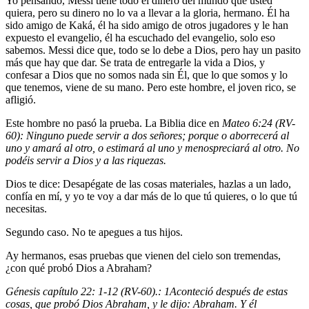
Yo pensando, Messi tiene todo el dinero del mundo que usted
quiera, pero su dinero no lo va a llevar a la gloria, hermano. Él ha
sido amigo de Kaká, él ha sido amigo de otros jugadores y le han
expuesto el evangelio, él ha escuchado del evangelio, solo eso
sabemos. Messi dice que, todo se lo debe a Dios, pero hay un pasito
más que hay que dar. Se trata de entregarle la vida a Dios, y
confesar a Dios que no somos nada sin Él, que lo que somos y lo
que tenemos, viene de su mano. Pero este hombre, el joven rico, se
afligió.
Este hombre no pasó la prueba. La Biblia dice en
Mateo 6:24 (RV-
60): Ninguno puede servir a dos señores; porque o aborrecerá al
uno y amará al otro, o estimará al uno y menospreciará al otro. No
podéis servir a Dios y a las riquezas.
Dios te dice: Desapégate de las cosas materiales, hazlas a un lado,
confía en mí, y yo te voy a dar más de lo que tú quieres, o lo que tú
necesitas.
Segundo caso. No te apegues a tus hijos.
Ay hermanos, esas pruebas que vienen del cielo son tremendas,
¿con qué probó Dios a Abraham?
Génesis capítulo 22: 1-12 (RV-60).:
1
Aconteció después de estas
cosas, que probó Dios Abraham, y le dijo: Abraham. Y él