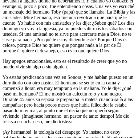
llevaban a lugares donde no deberíamos ir. Y cuando yo conozco el
evangelio, poco a poco, fue entendiendo cosas. Una vez yo escuché
un mensaje del hermano Toby (papá) que se llamaba: La Biblia y las
amistades. Mire hermano, eso fue una revolcada que para qué le
cuento. Yo hablé con mis amistades y les dije: ¿Saben qué? Los días
domingo yo voy a la iglesia, ya no puedo salir más los sábados con
ustedes. Si una amistad no te sirve para acercarte más a Dios, no te
sirve para nada. ¿Por qué te estoy diciendo esto? Porque Dios es
celoso, porque Dios no quiere que pongas nada a la par de Él,
porque él quiere el desapego, eso es lo que quiere Dios.
Hay apegos emocionales, esto es el resultado de creer que yo no
puedo vivir sin algo o sin alguien.
Yo estaba predicando una vez en Sonora, y me habían puesto en un
dormitorio con otro pastor. El hermano se sentó en la cama y
comenzó a llorar, era muy temprano en la mañana. Yo le dije: ¿qué
pasó mi hermano? El me mostró un calcetín rojo y uno negro.
Durante 45 años su esposa le preparaba la maleta cuando salía a las
campañas; pero hacía pocos meses que había fallecido; la estaba
pasando muy mal, al punto que él decía que no quería seguir
viviendo. ¡Imagínese hermano, un pastor de tanto tiempo! Me dio
tristeza escuchar eso, me dio tristeza.
¡Ay hermanos!, la teología del desapego. Yo insisto, no estoy
hablando de no amar a los seres queridos, no estoy hablando de ser