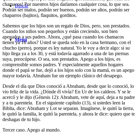
chamacos! Por nuestros hijos daríamos cualquier cosa, lo que sea.
Buscar
Podrán ser malos, podrán ser buenos, podrán ser altos, podrán ser
chaparros (bajitos), flaquitos, gorditos.
Sabemos que los hijos son un regalo de Dios, pero, son prestados.
Cuando los niños son pequeños y están creciendo, son bien
apegados a sus padres. Ahora, ¿qué pasa cuando los chamacos
Menú
tienen ya 16 años? Usted se queda solo en la casa hermano, con el
chucho (perro), porque es ley natural. Yo le voy a decir algo: si su
hijo llega ya a los 30, y está todavía agarrado a una de las piernas
suya, preocúpese. O sea, son prestados. Apego a los hijos, es
comprensible somos padres. Y especialmente aquellos hogares
donde el papá se fue, dejó a los hijos solo con la mamá, es un apego
mayor todavía. Abraham fue un ejemplo clásico del desapego.
Desde el día que Dios conoció a Abraham, desde que lo conoció, lo
vio feliz de la vida. ¿Dónde él vivía? En Ur de los caldeos. Y se le
acercó y le dijo (Génesis 12): Abraham, vete de aquí, deja a tu padre
y a tu parentela. En el siguiente capítulo (13), si ustedes leen la
Biblia, dice: Abraham y Lot se separan. Imagínese, le quitó la tierra,
le quitó la familia, le quitó la parentela, y ahora le dice: quiero que te
deshagas de tu hijo.
Tercer caso. Apego al mundo.