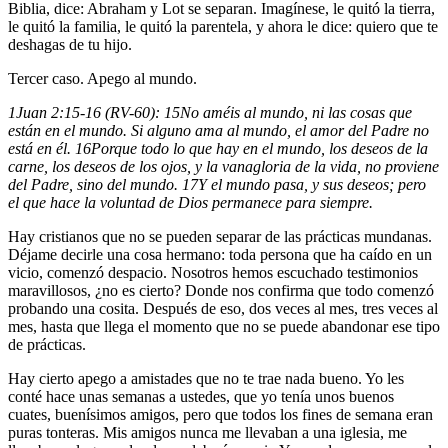
Biblia, dice: Abraham y Lot se separan. Imagínese, le quitó la tierra,
le quitó la familia, le quitó la parentela, y ahora le dice: quiero que te
deshagas de tu hijo.
Tercer caso. Apego al mundo.
1Juan 2:15-16 (RV-60):
15
No améis al mundo, ni las cosas que
están en el mundo. Si alguno ama al mundo, el amor del Padre no
está en él.
16
Porque todo lo que hay en el mundo, los deseos de la
carne, los deseos de los ojos, y la vanagloria de la vida, no proviene
del Padre, sino del mundo.
17
Y el mundo pasa, y sus deseos; pero
el que hace la voluntad de Dios permanece para siempre.
Hay cristianos que no se pueden separar de las prácticas mundanas.
Déjame decirle una cosa hermano: toda persona que ha caído en un
vicio, comenzó despacio. Nosotros hemos escuchado testimonios
maravillosos, ¿no es cierto? Donde nos confirma que todo comenzó
probando una cosita. Después de eso, dos veces al mes, tres veces al
mes, hasta que llega el momento que no se puede abandonar ese tipo
de prácticas.
Hay cierto apego a amistades que no te trae nada bueno. Yo les
conté hace unas semanas a ustedes, que yo tenía unos buenos
cuates, buenísimos amigos, pero que todos los fines de semana eran
puras tonteras. Mis amigos nunca me llevaban a una iglesia, me