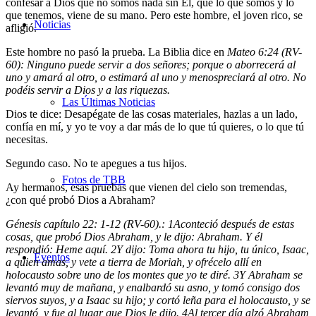
confesar a Dios que no somos nada sin Él, que lo que somos y lo
que tenemos, viene de su mano. Pero este hombre, el joven rico, se
Noticias
afligió.
Este hombre no pasó la prueba. La Biblia dice en
Mateo 6:24 (RV-
60): Ninguno puede servir a dos señores; porque o aborrecerá al
uno y amará al otro, o estimará al uno y menospreciará al otro. No
podéis servir a Dios y a las riquezas.
Las Últimas Noticias
Dios te dice: Desapégate de las cosas materiales, hazlas a un lado,
confía en mí, y yo te voy a dar más de lo que tú quieres, o lo que tú
necesitas.
Segundo caso. No te apegues a tus hijos.
Fotos de TBB
Ay hermanos, esas pruebas que vienen del cielo son tremendas,
¿con qué probó Dios a Abraham?
Génesis capítulo 22: 1-12 (RV-60).:
1
Aconteció después de estas
cosas, que probó Dios Abraham, y le dijo: Abraham. Y él
respondió: Heme aquí.
2
Y dijo: Toma ahora tu hijo, tu único, Isaac,
Eventos
a quien amas, y vete a tierra de Moriah, y ofrécelo allí en
holocausto sobre uno de los montes que yo te diré.
3
Y Abraham se
levantó muy de mañana, y enalbardó su asno, y tomó consigo dos
siervos suyos, y a Isaac su hijo; y cortó leña para el holocausto, y se
levantó, y fue al lugar que Dios le dijo.
4
Al tercer día alzó Abraham