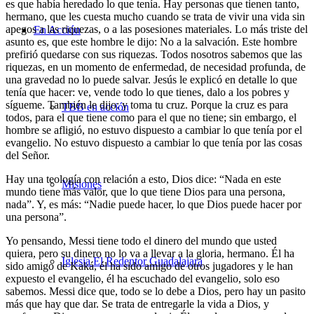
es que había heredado lo que tenía. Hay personas que tienen tanto,
hermano, que les cuesta mucho cuando se trata de vivir una vida sin
apegos a las riquezas, o a las posesiones materiales. Lo más triste del
En Acción
asunto es, que este hombre le dijo: No a la salvación. Este hombre
prefirió quedarse con sus riquezas. Todos nosotros sabemos que las
riquezas, en un momento de enfermedad, de necesidad profunda, de
una gravedad no lo puede salvar. Jesús le explicó en detalle lo que
tenía que hacer: ve, vende todo lo que tienes, dalo a los pobres y
sígueme. También le dijo: y toma tu cruz. Porque la cruz es para
TBB en acción
todos, para el que tiene como para el que no tiene; sin embargo, el
hombre se afligió, no estuvo dispuesto a cambiar lo que tenía por el
evangelio. No estuvo dispuesto a cambiar lo que tenía por las cosas
del Señor.
Hay una teología con relación a esto, Dios dice: “Nada en este
Misiones
mundo tiene más valor, que lo que tiene Dios para una persona,
nada”. Y, es más: “Nadie puede hacer, lo que Dios puede hacer por
una persona”.
Yo pensando, Messi tiene todo el dinero del mundo que usted
quiera, pero su dinero no lo va a llevar a la gloria, hermano. Él ha
Iglesia El Redentor Guadalajara
sido amigo de Kaká, él ha sido amigo de otros jugadores y le han
expuesto el evangelio, él ha escuchado del evangelio, solo eso
sabemos. Messi dice que, todo se lo debe a Dios, pero hay un pasito
más que hay que dar. Se trata de entregarle la vida a Dios, y