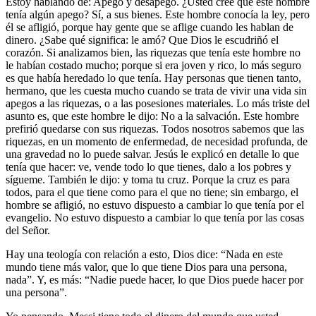
Estoy hablando de: Apego y desapego. ¿Usted cree que este hombre
tenía algún apego? Sí, a sus bienes. Este hombre conocía la ley, pero
él se afligió, porque hay gente que se aflige cuando les hablan de
dinero. ¿Sabe qué significa: le amó? Que Dios le escudriñó el
corazón. Si analizamos bien, las riquezas que tenía este hombre no
le habían costado mucho; porque si era joven y rico, lo más seguro
es que había heredado lo que tenía. Hay personas que tienen tanto,
hermano, que les cuesta mucho cuando se trata de vivir una vida sin
apegos a las riquezas, o a las posesiones materiales. Lo más triste del
asunto es, que este hombre le dijo: No a la salvación. Este hombre
prefirió quedarse con sus riquezas. Todos nosotros sabemos que las
riquezas, en un momento de enfermedad, de necesidad profunda, de
una gravedad no lo puede salvar. Jesús le explicó en detalle lo que
tenía que hacer: ve, vende todo lo que tienes, dalo a los pobres y
sígueme. También le dijo: y toma tu cruz. Porque la cruz es para
todos, para el que tiene como para el que no tiene; sin embargo, el
hombre se afligió, no estuvo dispuesto a cambiar lo que tenía por el
evangelio. No estuvo dispuesto a cambiar lo que tenía por las cosas
del Señor.
Hay una teología con relación a esto, Dios dice: “Nada en este
mundo tiene más valor, que lo que tiene Dios para una persona,
nada”. Y, es más: “Nadie puede hacer, lo que Dios puede hacer por
una persona”.