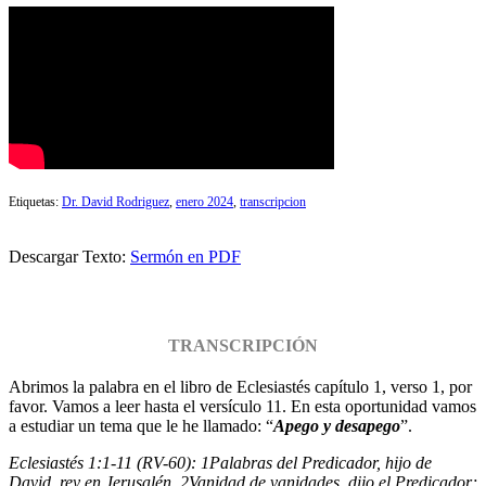
Etiquetas:
Dr. David Rodriguez
,
enero 2024
,
transcripcion
Descargar Texto:
Sermón en PDF
TRANSCRIPCIÓN
Abrimos la palabra en el libro de Eclesiastés capítulo 1, verso 1, por
favor. Vamos a leer hasta el versículo 11. En esta oportunidad vamos
a estudiar un tema que le he llamado: “
Apego y desapego
”.
Eclesiastés 1:1-11 (RV-60):
1
Palabras del Predicador, hijo de
David, rey en Jerusalén.
2
Vanidad de vanidades, dijo el Predicador;