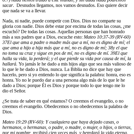
sacar
. Desnudos llegamos, nos vamos desnudos. Eso quiere decir
que nada se va a llevar.
Nada, ni nadie, puede competir con Dios. Dios no comparte su
gloria con nadie. Dios debe estar por encima de todas las cosas, ¿me
escuchó? De todas las cosas. Aquellas personas que han honrado
más a sus padres que a Dios, escuche esto:
Mateo 10:37-39 (RV-60)
37
El que ama a padre o madre más que a mí, no es digno de mí; el
que ama a hijo a hija más que a mí, no es digno de mí;
38
y el que
no toma su cruz y sigue en pos de mí, no es digno de mí.
39
El que
halla su vida, la perderá; y el que pierde su vida por causa de mí, la
hallará.
Yo jamás le he dado a mis hijos algo que sea más valioso de
lo que le he dado a Dios, nunca. La Biblia no dice que hay que
hacerlo, pero si yo entiendo lo que significa la palabra: honra, eso es
honra. Yo no le puedo dar a una persona algo más de lo que le he
dado a Dios; porque Él es Dios y porque todo lo que tengo me lo
dio el Señor.
¿Se trata de saber en qué estamos? O creemos el evangelio, o no
creemos el evangelio. Obedecemos o no obedecemos la palabra de
Dios.
Mateo 19:29 (RV-60): Y cualquiera que haya dejado casas, o
hermanos, o hermanas, o padre, o madre, o mujer, o hijos, o tierras,
por mi nombre, recibirá cien veces más, y heredará la vida eterna.