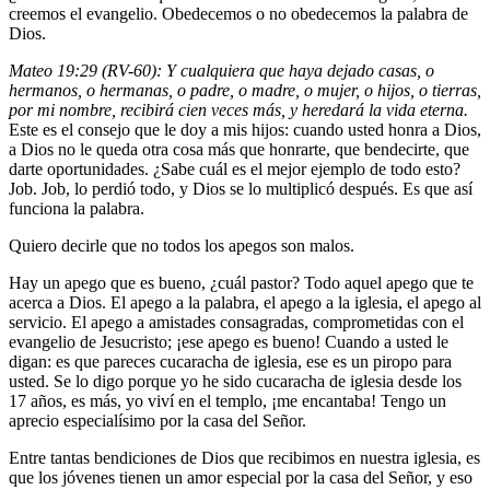
creemos el evangelio. Obedecemos o no obedecemos la palabra de
Dios.
Mateo 19:29 (RV-60): Y cualquiera que haya dejado casas, o
hermanos, o hermanas, o padre, o madre, o mujer, o hijos, o tierras,
por mi nombre, recibirá cien veces más, y heredará la vida eterna.
Este es el consejo que le doy a mis hijos: cuando usted honra a Dios,
a Dios no le queda otra cosa más que honrarte, que bendecirte, que
darte oportunidades. ¿Sabe cuál es el mejor ejemplo de todo esto?
Job. Job, lo perdió todo, y Dios se lo multiplicó después. Es que así
funciona la palabra.
Quiero decirle que no todos los apegos son malos.
Hay un apego que es bueno, ¿cuál pastor? Todo aquel apego que te
acerca a Dios. El apego a la palabra, el apego a la iglesia, el apego al
servicio. El apego a amistades consagradas, comprometidas con el
evangelio de Jesucristo; ¡ese apego es bueno! Cuando a usted le
digan: es que pareces cucaracha de iglesia, ese es un piropo para
usted. Se lo digo porque yo he sido cucaracha de iglesia desde los
17 años, es más, yo viví en el templo, ¡me encantaba! Tengo un
aprecio especialísimo por la casa del Señor.
Entre tantas bendiciones de Dios que recibimos en nuestra iglesia, es
que los jóvenes tienen un amor especial por la casa del Señor, y eso