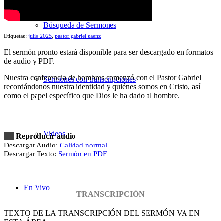
Búsqueda de Sermones
Etiquetas:
julio 2025
,
pastor gabriel saenz
El sermón pronto estará disponible para ser descargado en formatos
de audio y PDF.
Nuestra conferencia de hombres comenzó con el Pastor Gabriel
Sermones con transcripciones
recordándonos nuestra identidad y quiénes somos en Cristo, así
como el papel específico que Dios le ha dado al hombre.
Videos
Reproducir audio
Descargar Audio:
Calidad normal
Descargar Texto:
Sermón en PDF
En Vivo
TRANSCRIPCIÓN
TEXTO DE LA TRANSCRIPCIÓN DEL SERMÓN VA EN