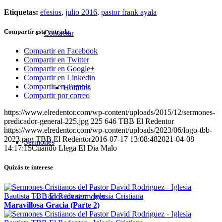
Etiquetas:
efesios
,
julio 2016
,
pastor frank ayala
Compartir esta entrada
Contactar
Compartir en Facebook
Compartir en Twitter
Compartir en Google+
Compartir en Linkedin
Compartir en Tumblr
Horarios
Compartir por correo
https://www.elredentor.com/wp-content/uploads/2015/12/sermones-
predicador-general-225.jpg
225
646
TBB El Redentor
https://www.elredentor.com/wp-content/uploads/2023/06/logo-tbb-
2023.png
TBB El Redentor
2016-07-17 13:08:48
2021-04-08
Sermones
14:17:15
Cuando Llega El Dia Malo
Quizás te interese
Todos los sermones
Maravillosa Gracia (Parte 2)