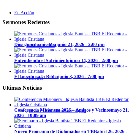
En Acción
Sermones Recientes
Dios guardó mi alma
junio 21, 2026 - 2:00 pm
TBB en acción
Entendiendo el Sufrimiento
junio 14, 2026 - 2:00 pm
El Incesto en la Biblia
junio 3, 2026 - 7:00 pm
Misiones
Ultimas Noticias
Conferencia Misionera 2026 – Amigos y Vecinos
mayo 21,
Iglesia El Redentor Guadalajara
2026 - 10:09 am
Nuevo Programa de Diplomados en TBB
abril 26, 2026 -