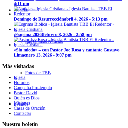
4:11 pm
Noticias
Domingo de Resurrección
abril 4, 2026 - 5:13 pm
¡Esgrima 2026!
febrero 8, 2026 - 2:58 pm
Las Últimas Noticias
«Sin miedo» – con Pastor Joe Rosa y cantante Gustavo
Lima
enero 13, 2026 - 9:07 pm
Más visitadas
Fotos de TBB
Iglesia
Horarios
Campaña Pro-templo
Pastor David
Quién es Dios
Misiones
Eventos
Casas de Oración
Contactar
Nuestro boletín