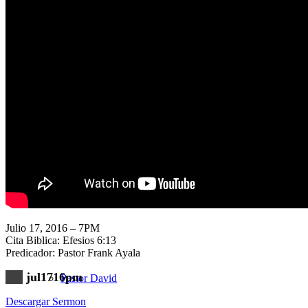
Nuestra Iglesia
Nuevo Visitante
Campaña Pro-templo
Julio 17, 2016 – 7PM
Cita Biblica: Efesios 6:13
Predicador: Pastor Frank Ayala
jul1716pm
Pastor David
Descargar Sermon