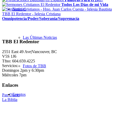
Todos Los Días de mi Vida
Noticias
Omnipotencia/Poder/Soberania/Supremacía
Las Últimas Noticias
TBB El Redentor
2551 East 49 Ave|Vancouver, BC
V5S 1J6
Tfno: 604.659.4225
Servicios:
Fotos de TBB
Domingos 2pm y 6:30pm
Miércoles 7pm
Enlaces
Eventos
Pan Diario
La Biblia