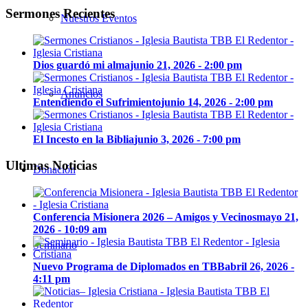
Sermones Recientes
Nuestros Eventos
Dios guardó mi alma
junio 21, 2026 - 2:00 pm
Anuncios
Entendiendo el Sufrimiento
junio 14, 2026 - 2:00 pm
El Incesto en la Biblia
junio 3, 2026 - 7:00 pm
Ultimas Noticias
Donación
Conferencia Misionera 2026 – Amigos y Vecinos
mayo 21,
2026 - 10:09 am
Seminario
Nuevo Programa de Diplomados en TBB
abril 26, 2026 -
4:11 pm