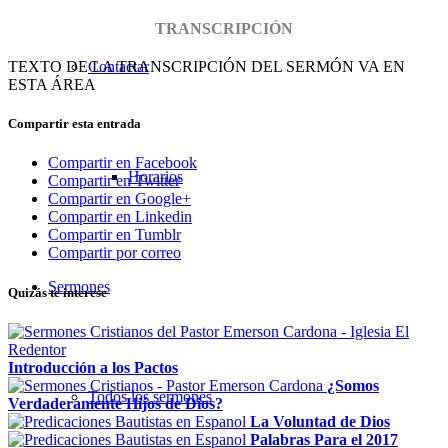
TRANSCRIPCIÓN
TEXTO DE LA TRANSCRIPCIÓN DEL SERMÓN VA EN
Contactar
ESTA ÁREA
Compartir esta entrada
Compartir en Facebook
Horarios
Compartir en Twitter
Compartir en Google+
Compartir en Linkedin
Compartir en Tumblr
Compartir por correo
Sermones
Quizás te interese
Introducción a los Pactos
¿Somos
Todos los sermones
Verdaderamente Hijos de Dios?
La Voluntad de Dios
Palabras Para el 2017