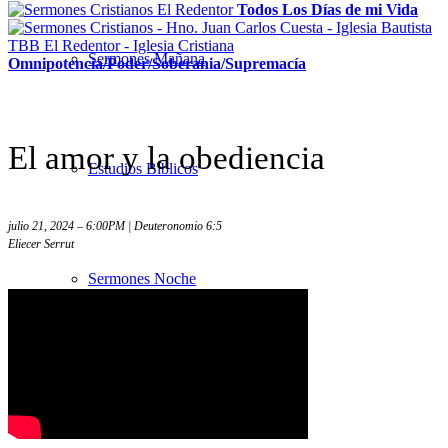
Todos Los Días de mi Vida
Sermones Mañana
Omnipotencia/Poder/Soberania/Supremacía
El amor y la obediencia
Estudios Bíblicos
julio 21, 2024 – 6:00PM | Deuteronomio 6:5
Eliecer Serrut
Sermones Noche
Sermones – Solo audio