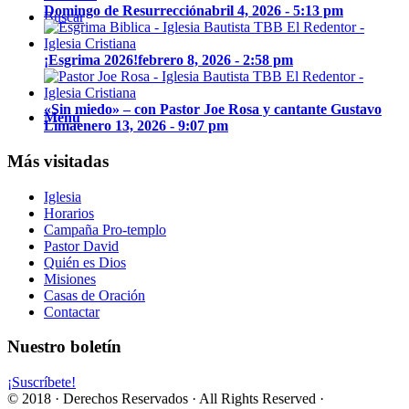
Domingo de Resurrección
abril 4, 2026 - 5:13 pm
Buscar
¡Esgrima 2026!
febrero 8, 2026 - 2:58 pm
«Sin miedo» – con Pastor Joe Rosa y cantante Gustavo
Menú
Lima
enero 13, 2026 - 9:07 pm
Más visitadas
Iglesia
Horarios
Campaña Pro-templo
Pastor David
Quién es Dios
Misiones
Casas de Oración
Contactar
Nuestro boletín
¡Suscríbete!
© 2018 · Derechos Reservados · All Rights Reserved ·