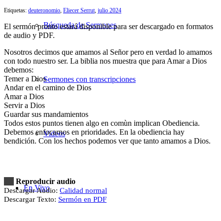
Etiquetas:
deuteronomio
,
Eliecer Serrut
,
julio 2024
Búsqueda de Sermones
El sermón pronto estará disponible para ser descargado en formatos
de audio y PDF.
Nosotros decimos que amamos al Señor pero en verdad lo amamos
con todo nuestro ser. La biblia nos muestra que para Amar a Dios
debemos:
Temer a Dios
Sermones con transcripciones
Andar en el camino de Dios
Amar a Dios
Servir a Dios
Guardar sus mandamientos
Todos estos puntos tienen algo en comùn implican Obediencia.
Debemos enfocarnos en prioridades. En la obediencia hay
Videos
bendición. Con los hechos podemos ver que tanto amamos a Dios.
Reproducir audio
En Vivo
Descargar Audio:
Calidad normal
Descargar Texto:
Sermón en PDF