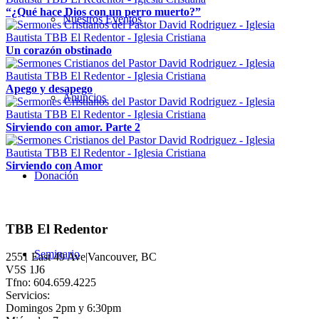
“¿Qué hace Dios con un perro muerto?”
Nuestros Eventos
Un corazón obstinado
Apego y desapego
Anuncios
Sirviendo con amor. Parte 2
Sirviendo con Amor
Donación
TBB El Redentor
Seminario
2551 East 49 Ave|Vancouver, BC
V5S 1J6
Tfno: 604.659.4225
Servicios:
Domingos 2pm y 6:30pm