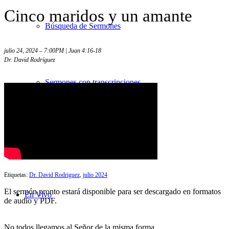
Cinco maridos y un amante
Búsqueda de Sermones
julio 24, 2024 – 7:00PM | Juan 4:16-18
Dr. David Rodríguez
Sermones con transcripciones
Videos
Etiquetas:
Dr. David Rodriguez
,
julio 2024
El sermón pronto estará disponible para ser descargado en formatos
En Vivo
de audio y PDF.
No todos llegamos al Señor de la misma forma.