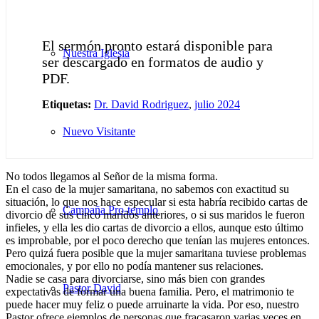
El sermón pronto estará disponible para
Nuestra Iglesia
ser descargado en formatos de audio y
PDF.
Etiquetas:
Dr. David Rodriguez
,
julio 2024
Nuevo Visitante
No todos llegamos al Señor de la misma forma.
En el caso de la mujer samaritana, no sabemos con exactitud su
situación, lo que nos hace especular si esta habría recibido cartas de
Campaña Pro-templo
divorcio de sus cinco maridos anteriores, o si sus maridos le fueron
infieles, y ella les dio cartas de divorcio a ellos, aunque esto último
es improbable, por el poco derecho que tenían las mujeres entonces.
Pero quizá fuera posible que la mujer samaritana tuviese problemas
emocionales, y por ello no podía mantener sus relaciones.
Nadie se casa para divorciarse, sino más bien con grandes
Pastor David
expectativas de formar una buena familia. Pero, el matrimonio te
puede hacer muy feliz o puede arruinarte la vida. Por eso, nuestro
Pastor ofrece ejemplos de personas que fracasaron varias veces en