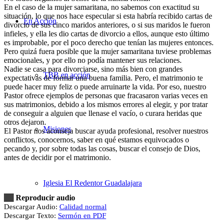
En el caso de la mujer samaritana, no sabemos con exactitud su
situación, lo que nos hace especular si esta habría recibido cartas de
En Acción
divorcio de sus cinco maridos anteriores, o si sus maridos le fueron
infieles, y ella les dio cartas de divorcio a ellos, aunque esto último
es improbable, por el poco derecho que tenían las mujeres entonces.
Pero quizá fuera posible que la mujer samaritana tuviese problemas
emocionales, y por ello no podía mantener sus relaciones.
Nadie se casa para divorciarse, sino más bien con grandes
TBB en acción
expectativas de formar una buena familia. Pero, el matrimonio te
puede hacer muy feliz o puede arruinarte la vida. Por eso, nuestro
Pastor ofrece ejemplos de personas que fracasaron varias veces en
sus matrimonios, debido a los mismos errores al elegir, y por tratar
de conseguir a alguien que llenase el vacío, o curara heridas que
otros dejaron.
Misiones
El Pastor nos aconseja buscar ayuda profesional, resolver nuestros
conflictos, conocernos, saber en qué estamos equivocados o
pecando y, por sobre todas las cosas, buscar el consejo de Dios,
antes de decidir por el matrimonio.
Iglesia El Redentor Guadalajara
Reproducir audio
Descargar Audio:
Calidad normal
Descargar Texto:
Sermón en PDF