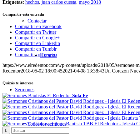
Etiquetas:
hechos
,
juan carlos cuesta
,
mayo 2018
Compartir esta entrada
Contactar
Compartir en Facebook
Compartir en Twitter
Compartir en Google+
Compartir en Linkedin
Compartir en Tumblr
Compartir por correo
Horarios
https://www.elredentor.com/wp-content/uploads/2018/05/sermones-m
Redentor
2018-05-02 18:00:45
2021-04-08 13:38:43
Un Corazón Nue
Quizás te interese
Sermones
Sola Fe
Todos los sermones