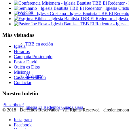
En Acción
Más visitadas
TBB en acción
Iglesia
Horarios
Campaña Pro-templo
Pastor David
Quién es Dios
Misiones
Misiones
Casas de Oración
Contactar
Nuestro boletín
¡Suscríbete!
Iglesia El Redentor Guadalajara
© 2018 · Derechos Reservados · All Rights Reserved · elredentor.com
Instagram
Facebook