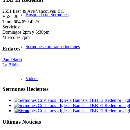
2551 East 49 Ave|Vancouver, BC
Búsqueda de Sermones
V5S 1J6
Tfno: 604.659.4225
Servicios:
Domingos 2pm y 6:30pm
Miércoles 7pm
Sermones con transcripciones
Enlaces
Pan Diario
La Biblia
Videos
Sermones Recientes
En Vivo
Ultimas Noticias