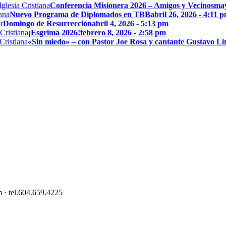
Conferencia Misionera 2026 – Amigos y Vecinos
may
Nuevo Programa de Diplomados en TBB
abril 26, 2026 - 4:11 
Domingo de Resurrección
abril 4, 2026 - 5:13 pm
¡Esgrima 2026!
febrero 8, 2026 - 2:58 pm
«Sin miedo» – con Pastor Joe Rosa y cantante Gustavo L
 · tel.604.659.4225