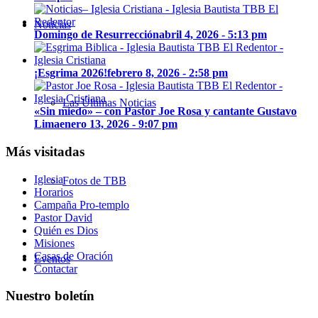
Noticias
Domingo de Resurrección
abril 4, 2026 - 5:13 pm
¡Esgrima 2026!
febrero 8, 2026 - 2:58 pm
Las Últimas Noticias
«Sin miedo» – con Pastor Joe Rosa y cantante Gustavo
Lima
enero 13, 2026 - 9:07 pm
Más visitadas
Iglesia
Fotos de TBB
Horarios
Campaña Pro-templo
Pastor David
Quién es Dios
Misiones
Casas de Oración
Eventos
Contactar
Nuestro boletín