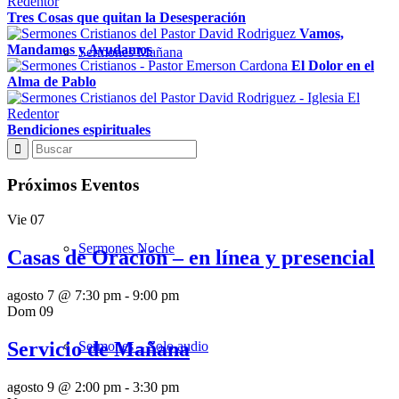
Tres Cosas que quitan la Desesperación
Vamos,
Mandamos y Ayudamos
Sermones Mañana
El Dolor en el
Alma de Pablo
Bendiciones espirituales
Estudios Bíblicos
Próximos Eventos
Vie
07
Sermones Noche
Casas de Oración – en línea y presencial
agosto 7 @ 7:30 pm
-
9:00 pm
Dom
09
Servicio de Mañana
Sermones – Solo audio
agosto 9 @ 2:00 pm
-
3:30 pm