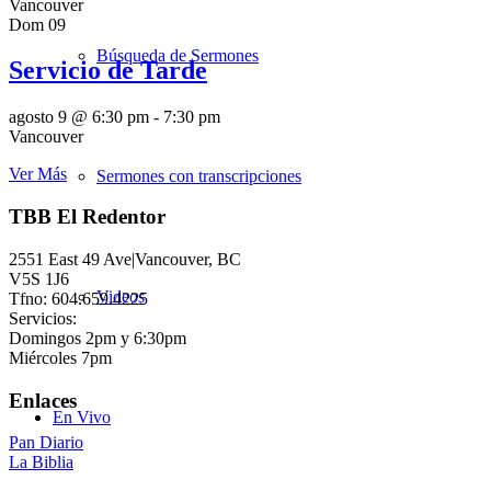
Vancouver
Dom
09
Búsqueda de Sermones
Servicio de Tarde
agosto 9 @ 6:30 pm
-
7:30 pm
Vancouver
Ver Más
Sermones con transcripciones
TBB El Redentor
2551 East 49 Ave|Vancouver, BC
V5S 1J6
Videos
Tfno: 604.659.4225
Servicios:
Domingos 2pm y 6:30pm
Miércoles 7pm
Enlaces
En Vivo
Pan Diario
La Biblia