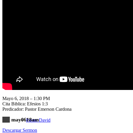
Nuestra Iglesia
Nuevo Visitante
Campaña Pro-templo
Mayo 6, 2018 – 1:30 PM
Cita Biblica: Efesios 1:3
Predicador: Pastor Emerson Cardona
may0618am
Pastor David
Descargar Sermon