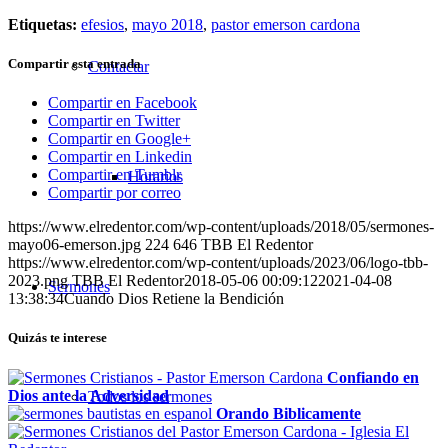
Etiquetas:
efesios
,
mayo 2018
,
pastor emerson cardona
Compartir esta entrada
Contactar
Compartir en Facebook
Compartir en Twitter
Compartir en Google+
Compartir en Linkedin
Compartir en Tumblr
Horarios
Compartir por correo
https://www.elredentor.com/wp-content/uploads/2018/05/sermones-
mayo06-emerson.jpg
224
646
TBB El Redentor
https://www.elredentor.com/wp-content/uploads/2023/06/logo-tbb-
2023.png
TBB El Redentor
2018-05-06 00:09:12
2021-04-08
Sermones
13:38:34
Cuando Dios Retiene la Bendición
Quizás te interese
Confiando en
Dios ante la Adversidad
Todos los sermones
Orando Biblicamente