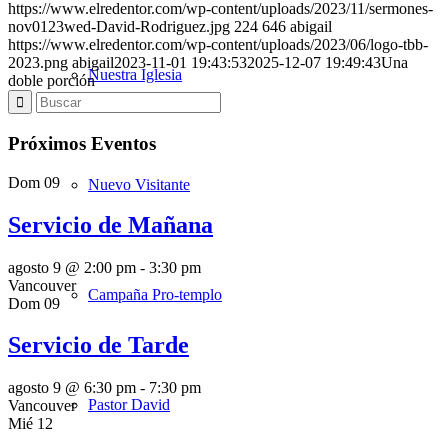
https://www.elredentor.com/wp-content/uploads/2023/11/sermones-
nov0123wed-David-Rodriguez.jpg
224
646
abigail
https://www.elredentor.com/wp-content/uploads/2023/06/logo-tbb-
2023.png
abigail
2023-11-01 19:43:53
2025-12-07 19:49:43
Una
Nuestra Iglesia
doble porción
Próximos Eventos
Dom
09
Nuevo Visitante
Servicio de Mañana
agosto 9 @ 2:00 pm
-
3:30 pm
Vancouver
Campaña Pro-templo
Dom
09
Servicio de Tarde
agosto 9 @ 6:30 pm
-
7:30 pm
Pastor David
Vancouver
Mié
12