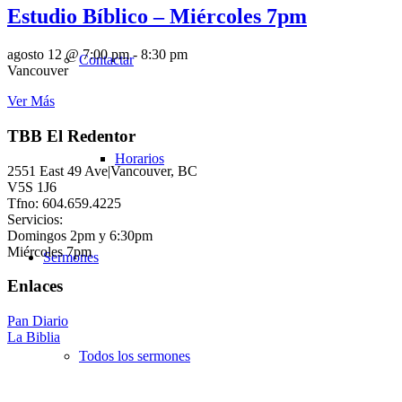
Estudio Bíblico – Miércoles 7pm
agosto 12 @ 7:00 pm
-
8:30 pm
Contactar
Vancouver
Ver Más
TBB El Redentor
Horarios
2551 East 49 Ave|Vancouver, BC
V5S 1J6
Tfno: 604.659.4225
Servicios:
Domingos 2pm y 6:30pm
Miércoles 7pm
Sermones
Enlaces
Pan Diario
La Biblia
Todos los sermones