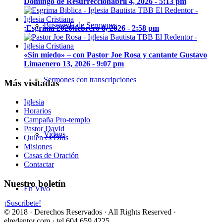
Domingo de Resurrección
abril 4, 2026 - 5:13 pm
Búsqueda de Sermones
¡Esgrima 2026!
febrero 8, 2026 - 2:58 pm
«Sin miedo» – con Pastor Joe Rosa y cantante Gustavo
Lima
enero 13, 2026 - 9:07 pm
Sermones con transcripciones
Más visitadas
Iglesia
Horarios
Campaña Pro-templo
Pastor David
Videos
Quién es Dios
Misiones
Casas de Oración
Contactar
Nuestro boletín
En Vivo
¡Suscríbete!
© 2018 · Derechos Reservados · All Rights Reserved ·
elredentor.com · tel.604.659.4225