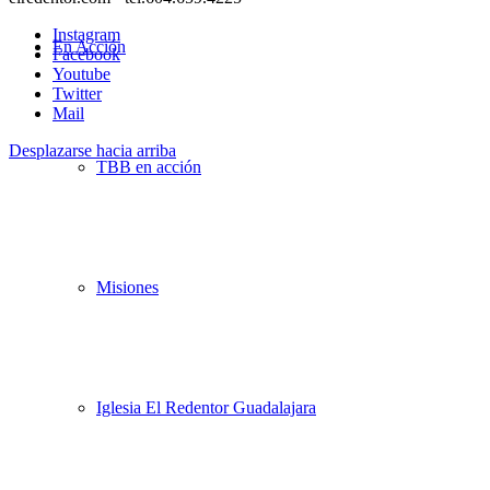
Instagram
En Acción
Facebook
Youtube
Twitter
Mail
Desplazarse hacia arriba
TBB en acción
Misiones
Iglesia El Redentor Guadalajara