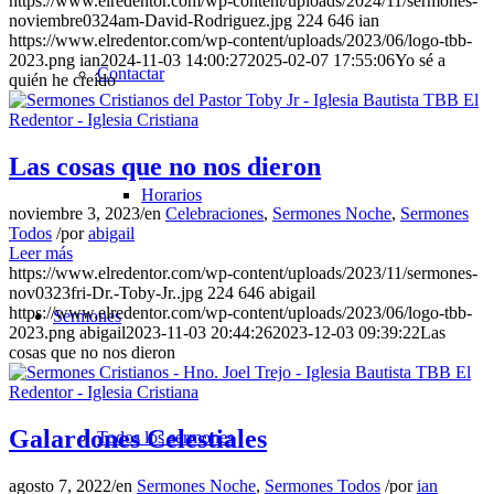
https://www.elredentor.com/wp-content/uploads/2024/11/sermones-
noviembre0324am-David-Rodriguez.jpg
224
646
ian
https://www.elredentor.com/wp-content/uploads/2023/06/logo-tbb-
2023.png
ian
2024-11-03 14:00:27
2025-02-07 17:55:06
Yo sé a
Contactar
quién he creído
Las cosas que no nos dieron
Horarios
noviembre 3, 2023
/
en
Celebraciones
,
Sermones Noche
,
Sermones
Todos
/
por
abigail
Leer más
https://www.elredentor.com/wp-content/uploads/2023/11/sermones-
nov0323fri-Dr.-Toby-Jr..jpg
224
646
abigail
https://www.elredentor.com/wp-content/uploads/2023/06/logo-tbb-
Sermones
2023.png
abigail
2023-11-03 20:44:26
2023-12-03 09:39:22
Las
cosas que no nos dieron
Galardones Celestiales
Todos los sermones
agosto 7, 2022
/
en
Sermones Noche
,
Sermones Todos
/
por
ian