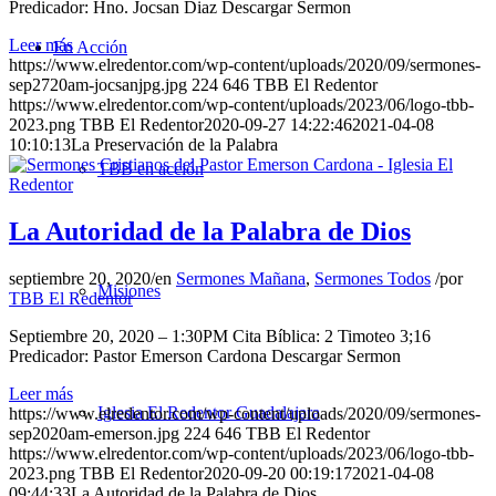
Predicador: Hno. Jocsan Diaz Descargar Sermon
Leer más
En Acción
https://www.elredentor.com/wp-content/uploads/2020/09/sermones-
sep2720am-jocsanjpg.jpg
224
646
TBB El Redentor
https://www.elredentor.com/wp-content/uploads/2023/06/logo-tbb-
2023.png
TBB El Redentor
2020-09-27 14:22:46
2021-04-08
10:10:13
La Preservación de la Palabra
TBB en acción
La Autoridad de la Palabra de Dios
septiembre 20, 2020
/
en
Sermones Mañana
,
Sermones Todos
/
por
Misiones
TBB El Redentor
Septiembre 20, 2020 – 1:30PM Cita Bíblica: 2 Timoteo 3;16
Predicador: Pastor Emerson Cardona Descargar Sermon
Leer más
Iglesia El Redentor Guadalajara
https://www.elredentor.com/wp-content/uploads/2020/09/sermones-
sep2020am-emerson.jpg
224
646
TBB El Redentor
https://www.elredentor.com/wp-content/uploads/2023/06/logo-tbb-
2023.png
TBB El Redentor
2020-09-20 00:19:17
2021-04-08
09:44:33
La Autoridad de la Palabra de Dios