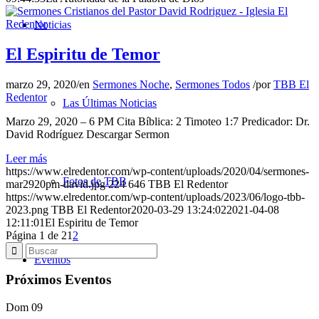
Noticias
El Espiritu de Temor
marzo 29, 2020
/
en
Sermones Noche
,
Sermones Todos
/
por
TBB El
Redentor
Las Últimas Noticias
Marzo 29, 2020 – 6 PM Cita Bíblica: 2 Timoteo 1:7 Predicador: Dr.
David Rodríguez Descargar Sermon
Leer más
https://www.elredentor.com/wp-content/uploads/2020/04/sermones-
Fotos de TBB
mar2920pm-david.jpg
224
646
TBB El Redentor
https://www.elredentor.com/wp-content/uploads/2023/06/logo-tbb-
2023.png
TBB El Redentor
2020-03-29 13:24:02
2021-04-08
12:11:01
El Espiritu de Temor
Página 1 de 2
1
2
Eventos
Próximos Eventos
Dom
09