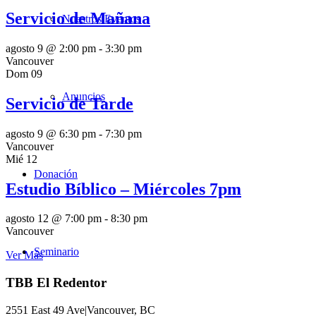
Servicio de Mañana
Nuestros Eventos
agosto 9 @ 2:00 pm
-
3:30 pm
Vancouver
Dom
09
Anuncios
Servicio de Tarde
agosto 9 @ 6:30 pm
-
7:30 pm
Vancouver
Mié
12
Donación
Estudio Bíblico – Miércoles 7pm
agosto 12 @ 7:00 pm
-
8:30 pm
Vancouver
Seminario
Ver Más
TBB El Redentor
2551 East 49 Ave|Vancouver, BC