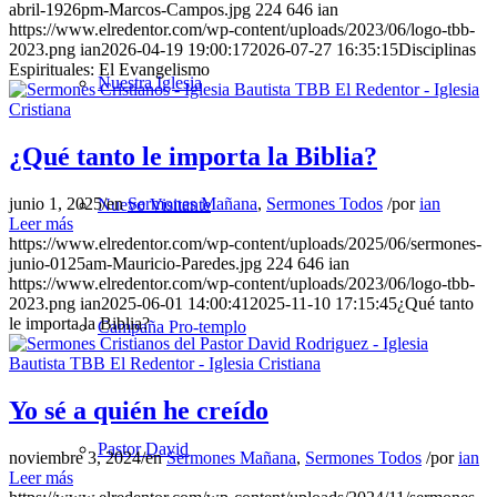
abril-1926pm-Marcos-Campos.jpg
224
646
ian
https://www.elredentor.com/wp-content/uploads/2023/06/logo-tbb-
2023.png
ian
2026-04-19 19:00:17
2026-07-27 16:35:15
Disciplinas
Espirituales: El Evangelismo
Nuestra Iglesia
¿Qué tanto le importa la Biblia?
junio 1, 2025
/
en
Sermones Mañana
,
Sermones Todos
/
por
ian
Nuevo Visitante
Leer más
https://www.elredentor.com/wp-content/uploads/2025/06/sermones-
junio-0125am-Mauricio-Paredes.jpg
224
646
ian
https://www.elredentor.com/wp-content/uploads/2023/06/logo-tbb-
2023.png
ian
2025-06-01 14:00:41
2025-11-10 17:15:45
¿Qué tanto
le importa la Biblia?
Campaña Pro-templo
Yo sé a quién he creído
Pastor David
noviembre 3, 2024
/
en
Sermones Mañana
,
Sermones Todos
/
por
ian
Leer más