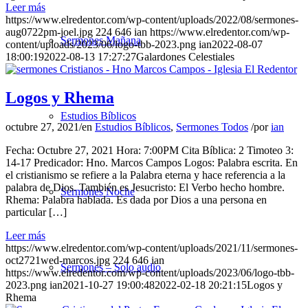
Leer más
https://www.elredentor.com/wp-content/uploads/2022/08/sermones-
aug0722pm-joel.jpg
224
646
ian
https://www.elredentor.com/wp-
Sermones Mañana
content/uploads/2023/06/logo-tbb-2023.png
ian
2022-08-07
18:00:19
2022-08-13 17:27:27
Galardones Celestiales
Logos y Rhema
Estudios Bíblicos
octubre 27, 2021
/
en
Estudios Bíblicos
,
Sermones Todos
/
por
ian
Fecha: Octubre 27, 2021 Hora: 7:00PM Cita Bíblica: 2 Timoteo 3:
14-17 Predicador: Hno. Marcos Campos Logos: Palabra escrita. En
el cristianismo se refiere a la Palabra eterna y hace referencia a la
palabra de Dios. También es Jesucristo: El Verbo hecho hombre.
Sermones Noche
Rhema: Palabra hablada. Es dada por Dios a una persona en
particular […]
Leer más
https://www.elredentor.com/wp-content/uploads/2021/11/sermones-
oct2721wed-marcos.jpg
224
646
ian
Sermones – Solo audio
https://www.elredentor.com/wp-content/uploads/2023/06/logo-tbb-
2023.png
ian
2021-10-27 19:00:48
2022-02-18 20:21:15
Logos y
Rhema