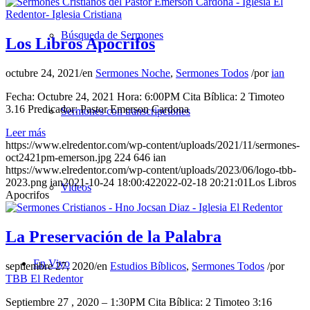
Búsqueda de Sermones
Los Libros Apocrifos
octubre 24, 2021
/
en
Sermones Noche
,
Sermones Todos
/
por
ian
Fecha: Octubre 24, 2021 Hora: 6:00PM Cita Bíblica: 2 Timoteo
3.16 Predicador: Pastor Emerson Cardona
Sermones con transcripciones
Leer más
https://www.elredentor.com/wp-content/uploads/2021/11/sermones-
oct2421pm-emerson.jpg
224
646
ian
https://www.elredentor.com/wp-content/uploads/2023/06/logo-tbb-
2023.png
ian
2021-10-24 18:00:42
2022-02-18 20:21:01
Los Libros
Videos
Apocrifos
La Preservación de la Palabra
En Vivo
septiembre 27, 2020
/
en
Estudios Bíblicos
,
Sermones Todos
/
por
TBB El Redentor
Septiembre 27 , 2020 – 1:30PM Cita Bíblica: 2 Timoteo 3:16