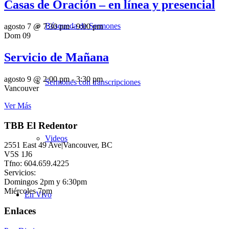
Casas de Oración – en línea y presencial
Búsqueda de Sermones
agosto 7 @ 7:30 pm
-
9:00 pm
Dom
09
Servicio de Mañana
agosto 9 @ 2:00 pm
-
3:30 pm
Sermones con transcripciones
Vancouver
Ver Más
TBB El Redentor
Videos
2551 East 49 Ave|Vancouver, BC
V5S 1J6
Tfno: 604.659.4225
Servicios:
Domingos 2pm y 6:30pm
Miércoles 7pm
En Vivo
Enlaces