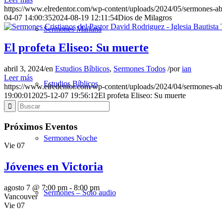
https://www.elredentor.com/wp-content/uploads/2024/05/sermones-a
04-07 14:00:35
2024-08-19 12:11:54
Dios de Milagros
Sermones Mañana
El profeta Eliseo: Su muerte
abril 3, 2024
/
en
Estudios Bíblicos
,
Sermones Todos
/
por
ian
Leer más
Estudios Bíblicos
https://www.elredentor.com/wp-content/uploads/2024/04/sermones-a
19:00:01
2025-12-07 19:56:12
El profeta Eliseo: Su muerte
Próximos Eventos
Sermones Noche
Vie
07
Jóvenes en Victoria
agosto 7 @ 7:00 pm
-
8:00 pm
Sermones – Solo audio
Vancouver
Vie
07