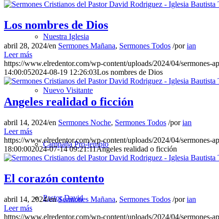
Los nombres de Dios
Nuestra Iglesia
abril 28, 2024
/
en
Sermones Mañana
,
Sermones Todos
/
por
ian
Leer más
https://www.elredentor.com/wp-content/uploads/2024/04/sermones-a
14:00:05
2024-08-19 12:26:03
Los nombres de Dios
Nuevo Visitante
Angeles realidad o ficción
abril 14, 2024
/
en
Sermones Noche
,
Sermones Todos
/
por
ian
Leer más
https://www.elredentor.com/wp-content/uploads/2024/04/sermones-a
Campaña Pro-templo
18:00:00
2024-07-14 09:21:11
Angeles realidad o ficción
El corazón contento
Pastor David
abril 14, 2024
/
en
Sermones Mañana
,
Sermones Todos
/
por
ian
Leer más
https://www.elredentor.com/wp-content/uploads/2024/04/sermones-a