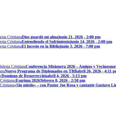
Dios guardó mi alma
junio 21, 2026 - 2:00 pm
Entendiendo el Sufrimiento
junio 14, 2026 - 2:00 pm
El Incesto en la Biblia
junio 3, 2026 - 7:00 pm
Conferencia Misionera 2026 – Amigos y Vecinos
may
Nuevo Programa de Diplomados en TBB
abril 26, 2026 - 4:11 
Domingo de Resurrección
abril 4, 2026 - 5:13 pm
¡Esgrima 2026!
febrero 8, 2026 - 2:58 pm
«Sin miedo» – con Pastor Joe Rosa y cantante Gustavo L