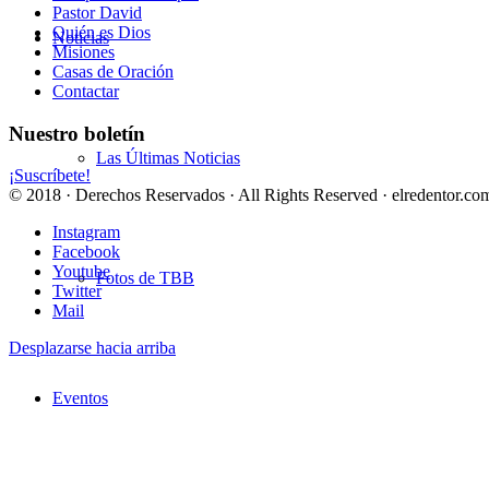
Pastor David
Quién es Dios
Noticias
Misiones
Casas de Oración
Contactar
Nuestro boletín
Las Últimas Noticias
¡Suscríbete!
© 2018 · Derechos Reservados · All Rights Reserved · elredentor.com
Instagram
Facebook
Youtube
Fotos de TBB
Twitter
Mail
Desplazarse hacia arriba
Eventos