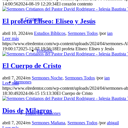
14:00:56
2024-08-19 12:20:34
El corazón contento
Contactar
El profeta Eliseo: Eliseo y Jesús
abril 10, 2024
/
en
Estudios Bíblicos
,
Sermones Todos
/
por
ian
Leer más
https://www.elredentor.com/wp-content/uploads/2024/04/sermones-
19:00:17
2025-12-07 19:56:18
El profeta Eliseo: Eliseo y Jesús
Horarios
El Cuerpo de Cristo
abril 7, 2024
/
en
Sermones Noche
,
Sermones Todos
/
por
ian
Sermones
Leer más
https://www.elredentor.com/wp-content/uploads/2024/04/sermones-a
18:30:49
2024-06-15 15:13:30
El Cuerpo de Cristo
Dios de Milagros
Todos los sermones
abril 7, 2024
/
en
Sermones Mañana
,
Sermones Todos
/
por
abigail
Leer más