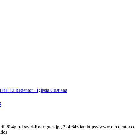
s
pril2824pm-David-Rodriguez.jpg
224
646
ian
https://www.elredentor.
ados