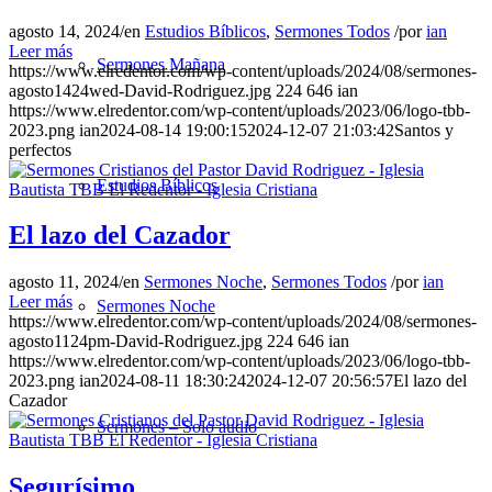
agosto 14, 2024
/
en
Estudios Bíblicos
,
Sermones Todos
/
por
ian
Leer más
Sermones Mañana
https://www.elredentor.com/wp-content/uploads/2024/08/sermones-
agosto1424wed-David-Rodriguez.jpg
224
646
ian
https://www.elredentor.com/wp-content/uploads/2023/06/logo-tbb-
2023.png
ian
2024-08-14 19:00:15
2024-12-07 21:03:42
Santos y
perfectos
Estudios Bíblicos
El lazo del Cazador
agosto 11, 2024
/
en
Sermones Noche
,
Sermones Todos
/
por
ian
Leer más
Sermones Noche
https://www.elredentor.com/wp-content/uploads/2024/08/sermones-
agosto1124pm-David-Rodriguez.jpg
224
646
ian
https://www.elredentor.com/wp-content/uploads/2023/06/logo-tbb-
2023.png
ian
2024-08-11 18:30:24
2024-12-07 20:56:57
El lazo del
Cazador
Sermones – Solo audio
Segurísimo