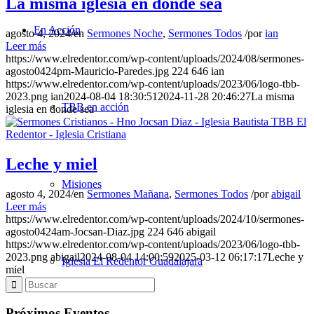
La misma iglesia en donde sea
En Acción
agosto 4, 2024
/
en
Sermones Noche
,
Sermones Todos
/
por
ian
Leer más
https://www.elredentor.com/wp-content/uploads/2024/08/sermones-
agosto0424pm-Mauricio-Paredes.jpg
224
646
ian
https://www.elredentor.com/wp-content/uploads/2023/06/logo-tbb-
2023.png
ian
2024-08-04 18:30:51
2024-11-28 20:46:27
La misma
TBB en acción
iglesia en donde sea
Leche y miel
Misiones
agosto 4, 2024
/
en
Sermones Mañana
,
Sermones Todos
/
por
abigail
Leer más
https://www.elredentor.com/wp-content/uploads/2024/10/sermones-
agosto0424am-Jocsan-Diaz.jpg
224
646
abigail
https://www.elredentor.com/wp-content/uploads/2023/06/logo-tbb-
2023.png
abigail
2024-08-04 14:00:59
2025-03-12 06:17:17
Leche y
Iglesia El Redentor Guadalajara
miel
Próximos Eventos