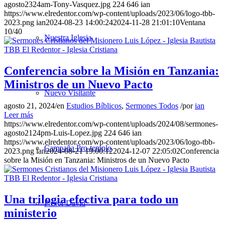
agosto2324am-Tony-Vasquez.jpg
224
646
ian
https://www.elredentor.com/wp-content/uploads/2023/06/logo-tbb-
2023.png
ian
2024-08-23 14:00:24
2024-11-28 21:01:10
Ventana
10/40
Nuestra Iglesia
Conferencia sobre la Misión en Tanzania:
Ministros de un Nuevo Pacto
Nuevo Visitante
agosto 21, 2024
/
en
Estudios Bíblicos
,
Sermones Todos
/
por
ian
Leer más
https://www.elredentor.com/wp-content/uploads/2024/08/sermones-
agosto2124pm-Luis-Lopez.jpg
224
646
ian
https://www.elredentor.com/wp-content/uploads/2023/06/logo-tbb-
Campaña Pro-templo
2023.png
ian
2024-08-21 19:00:12
2024-12-07 22:05:02
Conferencia
sobre la Misión en Tanzania: Ministros de un Nuevo Pacto
Una trilogia efectiva para todo un
Pastor David
ministerio