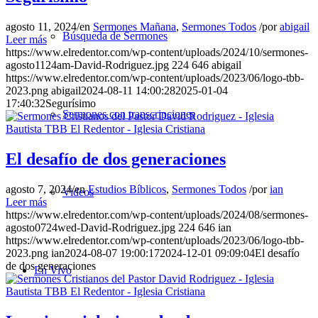
agosto 11, 2024
/
en
Sermones Mañana
,
Sermones Todos
/
por
abigail
Búsqueda de Sermones
Leer más
https://www.elredentor.com/wp-content/uploads/2024/10/sermones-
agosto1124am-David-Rodriguez.jpg
224
646
abigail
https://www.elredentor.com/wp-content/uploads/2023/06/logo-tbb-
2023.png
abigail
2024-08-11 14:00:28
2025-01-04
17:40:32
Segurísimo
Sermones con transcripciones
El desafío de dos generaciones
agosto 7, 2024
/
en
Estudios Bíblicos
,
Sermones Todos
/
por
ian
Videos
Leer más
https://www.elredentor.com/wp-content/uploads/2024/08/sermones-
agosto0724wed-David-Rodriguez.jpg
224
646
ian
https://www.elredentor.com/wp-content/uploads/2023/06/logo-tbb-
2023.png
ian
2024-08-07 19:00:17
2024-12-01 09:09:04
El desafío
de dos generaciones
En Vivo