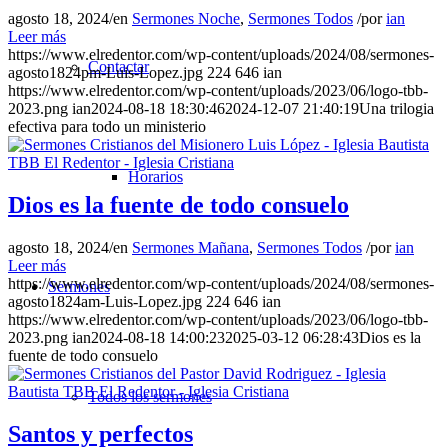
agosto 18, 2024
/
en
Sermones Noche
,
Sermones Todos
/
por
ian
Leer más
https://www.elredentor.com/wp-content/uploads/2024/08/sermones-
Contactar
agosto1824pm-Luis-Lopez.jpg
224
646
ian
https://www.elredentor.com/wp-content/uploads/2023/06/logo-tbb-
2023.png
ian
2024-08-18 18:30:46
2024-12-07 21:40:19
Una trilogia
efectiva para todo un ministerio
Horarios
Dios es la fuente de todo consuelo
agosto 18, 2024
/
en
Sermones Mañana
,
Sermones Todos
/
por
ian
Leer más
https://www.elredentor.com/wp-content/uploads/2024/08/sermones-
Sermones
agosto1824am-Luis-Lopez.jpg
224
646
ian
https://www.elredentor.com/wp-content/uploads/2023/06/logo-tbb-
2023.png
ian
2024-08-18 14:00:23
2025-03-12 06:28:43
Dios es la
fuente de todo consuelo
Todos los sermones
Santos y perfectos