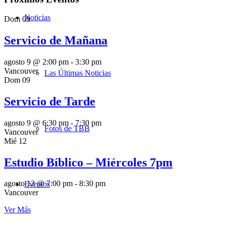
Noticias
Dom
09
Servicio de Mañana
agosto 9 @ 2:00 pm
-
3:30 pm
Vancouver
Las Últimas Noticias
Dom
09
Servicio de Tarde
agosto 9 @ 6:30 pm
-
7:30 pm
Fotos de TBB
Vancouver
Mié
12
Estudio Bíblico – Miércoles 7pm
agosto 12 @ 7:00 pm
-
8:30 pm
Eventos
Vancouver
Ver Más