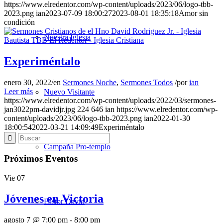
https://www.elredentor.com/wp-content/uploads/2023/06/logo-tbb-
2023.png
ian
2023-07-09 18:00:27
2023-08-01 18:35:18
Amor sin
condición
Nuestra Iglesia
Experiméntalo
enero 30, 2022
/
en
Sermones Noche
,
Sermones Todos
/
por
ian
Leer más
Nuevo Visitante
https://www.elredentor.com/wp-content/uploads/2022/03/sermones-
jan3022pm-davidjr.jpg
224
646
ian
https://www.elredentor.com/wp-
content/uploads/2023/06/logo-tbb-2023.png
ian
2022-01-30
18:00:54
2022-03-21 14:09:49
Experiméntalo
Campaña Pro-templo
Próximos Eventos
Vie
07
Jóvenes en Victoria
Pastor David
agosto 7 @ 7:00 pm
-
8:00 pm