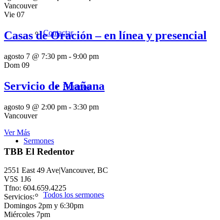
Vancouver
Vie
07
Contactar
Casas de Oración – en línea y presencial
agosto 7 @ 7:30 pm
-
9:00 pm
Dom
09
Servicio de Mañana
Horarios
agosto 9 @ 2:00 pm
-
3:30 pm
Vancouver
Ver Más
Sermones
TBB El Redentor
2551 East 49 Ave|Vancouver, BC
V5S 1J6
Tfno: 604.659.4225
Todos los sermones
Servicios:
Domingos 2pm y 6:30pm
Miércoles 7pm