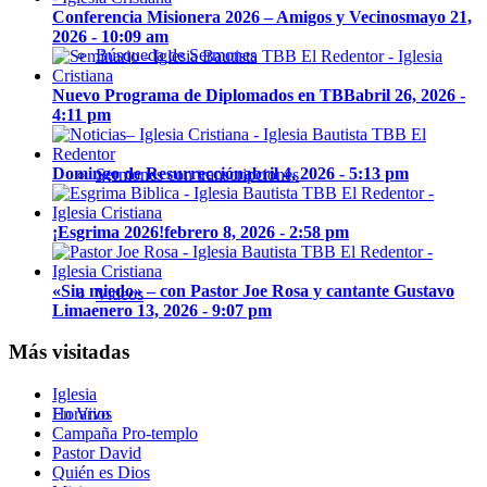
Conferencia Misionera 2026 – Amigos y Vecinos
mayo 21,
2026 - 10:09 am
Búsqueda de Sermones
Nuevo Programa de Diplomados en TBB
abril 26, 2026 -
4:11 pm
Domingo de Resurrección
abril 4, 2026 - 5:13 pm
Sermones con transcripciones
¡Esgrima 2026!
febrero 8, 2026 - 2:58 pm
«Sin miedo» – con Pastor Joe Rosa y cantante Gustavo
Videos
Lima
enero 13, 2026 - 9:07 pm
Más visitadas
Iglesia
En Vivo
Horarios
Campaña Pro-templo
Pastor David
Quién es Dios