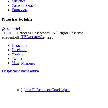
Misiones
Casas de Oración
Contactar
En Acción
Nuestro boletín
¡Suscríbete!
© 2018 · Derechos Reservados · All Rights Reserved ·
TBB en acción
elredentor.com · tel.604.659.4225
Instagram
Facebook
Youtube
Twitter
Mail
Misiones
Desplazarse hacia arriba
Iglesia El Redentor Guadalajara