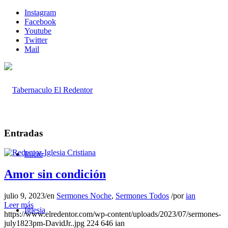
Instagram
Facebook
Youtube
Twitter
Mail
Entradas
Inicio
Amor sin condición
julio 9, 2023
/
en
Sermones Noche
,
Sermones Todos
/
por
ian
Leer más
Iglesia
https://www.elredentor.com/wp-content/uploads/2023/07/sermones-
july1823pm-DavidJr..jpg
224
646
ian