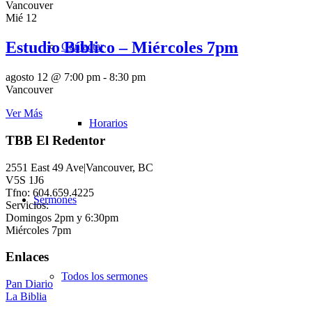
Vancouver
Mié
12
Estudio Bíblico – Miércoles 7pm
Contactar
agosto 12 @ 7:00 pm
-
8:30 pm
Vancouver
Ver Más
Horarios
TBB El Redentor
2551 East 49 Ave|Vancouver, BC
V5S 1J6
Tfno: 604.659.4225
Sermones
Servicios:
Domingos 2pm y 6:30pm
Miércoles 7pm
Enlaces
Todos los sermones
Pan Diario
La Biblia