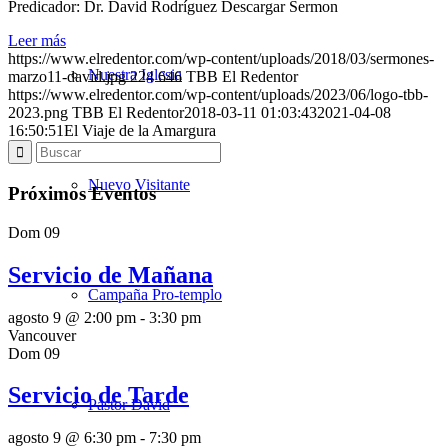
Predicador: Dr. David Rodríguez Descargar Sermon
Leer más
https://www.elredentor.com/wp-content/uploads/2018/03/sermones-
Nuestra Iglesia
marzo11-david.jpg
224
646
TBB El Redentor
https://www.elredentor.com/wp-content/uploads/2023/06/logo-tbb-
2023.png
TBB El Redentor
2018-03-11 01:03:43
2021-04-08
16:50:51
El Viaje de la Amargura
Nuevo Visitante
Próximos Eventos
Dom
09
Servicio de Mañana
Campaña Pro-templo
agosto 9 @ 2:00 pm
-
3:30 pm
Vancouver
Dom
09
Servicio de Tarde
Pastor David
agosto 9 @ 6:30 pm
-
7:30 pm