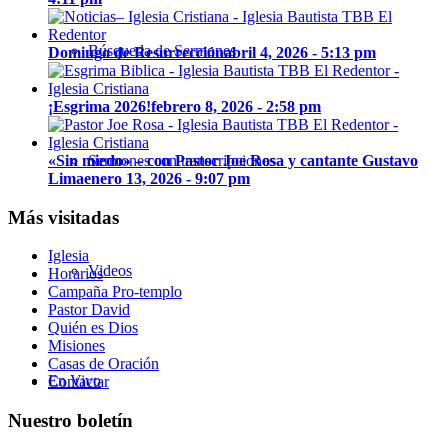
Búsqueda de Sermones
Domingo de Resurrección
abril 4, 2026 - 5:13 pm
¡Esgrima 2026!
febrero 8, 2026 - 2:58 pm
«Sin miedo» – con Pastor Joe Rosa y cantante Gustavo
Sermones con transcripciones
Lima
enero 13, 2026 - 9:07 pm
Más visitadas
Iglesia
Videos
Horarios
Campaña Pro-templo
Pastor David
Quién es Dios
Misiones
Casas de Oración
En Vivo
Contactar
Nuestro boletín