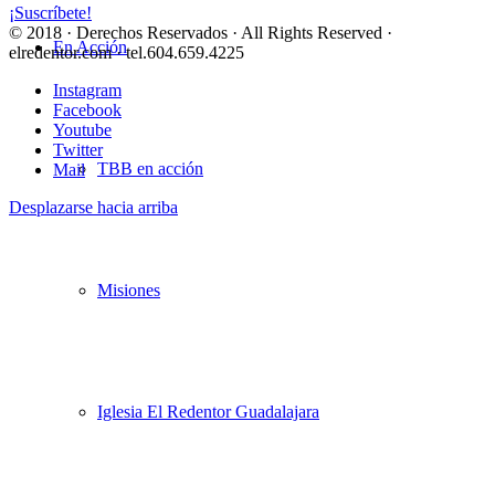
¡Suscríbete!
© 2018 · Derechos Reservados · All Rights Reserved ·
En Acción
elredentor.com · tel.604.659.4225
Instagram
Facebook
Youtube
Twitter
TBB en acción
Mail
Desplazarse hacia arriba
Misiones
Iglesia El Redentor Guadalajara