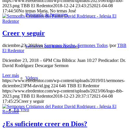
https://www.elredentor.com/wp-content/uploads/2023/06/logo-tbb-
2023.png
TBB El Redentor
2018-12-24 23:43:25
2021-04-08
17:44:50
No temas Maria, No temas José
Búsqueda de Sermones
Creer y seguir
diciembre 23, 2018
/
en
Sermones Noche
,
Sermones Todos
/
por
TBB
Sermones con transcripciones
El Redentor
Diciembre 23, 2018 – 6PM Cita Bíblica: Juan 10:27 Predicador: Dr.
David Rodríguez Descargar Sermon
Leer más
Videos
https://www.elredentor.com/wp-content/uploads/2019/01/sermones-
diciembre23PM-david.jpg
224
646
TBB El Redentor
https://www.elredentor.com/wp-content/uploads/2023/06/logo-tbb-
2023.png
TBB El Redentor
2018-12-23 20:37:17
2021-04-08
17:45:25
Creer y seguir
En Vivo
¿Es suficiente creer en Dios?