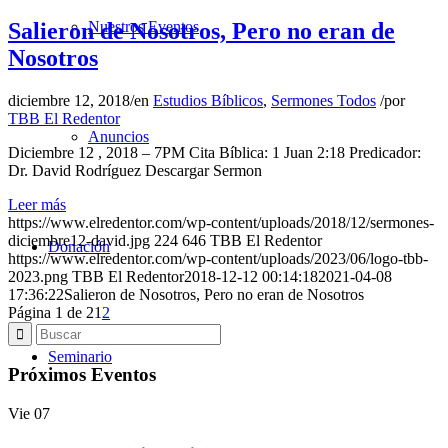
Salieron de Nosotros, Pero no eran de
Nuestros Eventos
Nosotros
diciembre 12, 2018
/
en
Estudios Bíblicos
,
Sermones Todos
/
por
TBB El Redentor
Anuncios
Diciembre 12 , 2018 – 7PM Cita Bíblica: 1 Juan 2:18 Predicador:
Dr. David Rodríguez Descargar Sermon
Leer más
https://www.elredentor.com/wp-content/uploads/2018/12/sermones-
diciembre12-david.jpg
224
646
TBB El Redentor
Donación
https://www.elredentor.com/wp-content/uploads/2023/06/logo-tbb-
2023.png
TBB El Redentor
2018-12-12 00:14:18
2021-04-08
17:36:22
Salieron de Nosotros, Pero no eran de Nosotros
Página 1 de 2
1
2
Seminario
Próximos Eventos
Vie
07