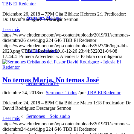
TBB El Redentor
Diciembre 26, 2018 – 7PM Cita Bíblica: Hebreos 2:1 Predicador:
Sermones Mañana
Dr. David Rodríguez Descargar Sermon
Leer más
https://www.elredentor.com/wp-content/uploads/2019/01/sermones-
diciembre26-david.jpg
224
646
TBB El Redentor
https://www.elredentor.com/wp-content/uploads/2023/06/logo-tbb-
Estudios Bíblicos
2023.png
TBB El Redentor
2018-12-26 23:44:52
2021-04-08
17:44:41
Primera Advertencia: Atender la Palabra con diligencia
No temas Maria, No temas José
Sermones Noche
diciembre 24, 2018
/
en
Sermones Todos
/
por
TBB El Redentor
Diciembre 24, 2018 – 8PM Cita Bíblica: Mateo 1:18 Predicador: Dr.
David Rodríguez Descargar Sermon
Sermones – Solo audio
Leer más
https://www.elredentor.com/wp-content/uploads/2019/01/sermones-
diciembre24-david.jpg
224
646
TBB El Redentor