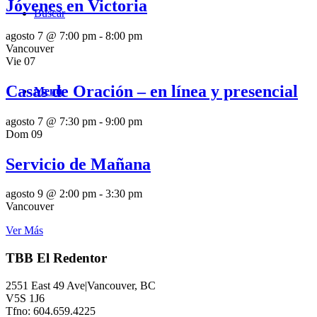
Jóvenes en Victoria
Buscar
agosto 7 @ 7:00 pm
-
8:00 pm
Vancouver
Vie
07
Casas de Oración – en línea y presencial
Menú
agosto 7 @ 7:30 pm
-
9:00 pm
Dom
09
Servicio de Mañana
agosto 9 @ 2:00 pm
-
3:30 pm
Vancouver
Ver Más
TBB El Redentor
2551 East 49 Ave|Vancouver, BC
V5S 1J6
Tfno: 604.659.4225