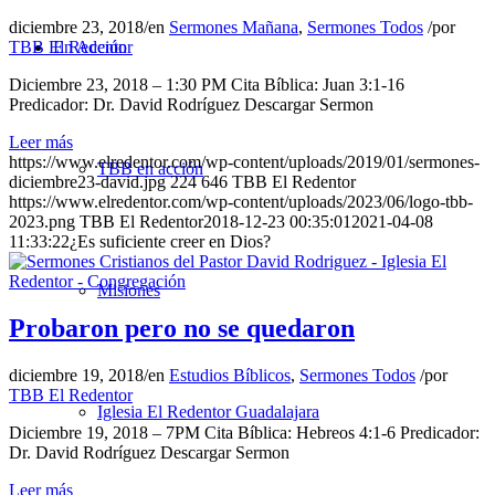
diciembre 23, 2018
/
en
Sermones Mañana
,
Sermones Todos
/
por
En Acción
TBB El Redentor
Diciembre 23, 2018 – 1:30 PM Cita Bíblica: Juan 3:1-16
Predicador: Dr. David Rodríguez Descargar Sermon
Leer más
https://www.elredentor.com/wp-content/uploads/2019/01/sermones-
TBB en acción
diciembre23-david.jpg
224
646
TBB El Redentor
https://www.elredentor.com/wp-content/uploads/2023/06/logo-tbb-
2023.png
TBB El Redentor
2018-12-23 00:35:01
2021-04-08
11:33:22
¿Es suficiente creer en Dios?
Misiones
Probaron pero no se quedaron
diciembre 19, 2018
/
en
Estudios Bíblicos
,
Sermones Todos
/
por
TBB El Redentor
Iglesia El Redentor Guadalajara
Diciembre 19, 2018 – 7PM Cita Bíblica: Hebreos 4:1-6 Predicador:
Dr. David Rodríguez Descargar Sermon
Leer más