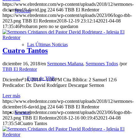
https://www.elredentor.com/wp-content/uploads/2018/12/sermones-
diciembre19-david.jpg
224
646
TBB El Redentor
Noticias
https://www.elredentor.com/wp-content/uploads/2023/06/logo-tbb-
2023.png
TBB El Redentor
2018-12-19 23:12:14
2021-04-08
17:35:46
Probaron pero no se quedaron
Las Últimas Noticias
Cuatro Tantos
diciembre 16, 2018
/
en
Sermones Mañana
,
Sermones Todos
/
por
TBB El Redentor
Fotos de TBB
Diciembre 16, 2018 – 1:30PM Cita Bíblica: 2 Samuel 12:6
Predicador: Dr. David Rodríguez Descargar Sermon
Leer más
https://www.elredentor.com/wp-content/uploads/2018/12/sermones-
diciembre16-david.jpg
224
646
TBB El Redentor
https://www.elredentor.com/wp-content/uploads/2023/06/logo-tbb-
Eventos
2023.png
TBB El Redentor
2018-12-16 00:19:45
2021-04-08
17:35:54
Cuatro Tantos