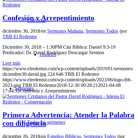
Confesión y Arrepentimiento
Contactar
diciembre 30, 2018
/
en
Sermones Mañana
,
Sermones Todos
/
por
TBB El Redentor
Diciembre 30, 2018 – 1:30PM Cita Bíblica: Daniel 9:3-19
Predicador: Dr. David Rodríguez Descargar Sermon
Horarios
Leer más
https://www.elredentor.com/wp-content/uploads/2019/01/sermones-
diciembre30-david.jpg
224
646
TBB El Redentor
https://www.elredentor.com/wp-content/uploads/2023/06/logo-tbb-
2023.png
TBB El Redentor
2018-12-30 00:28:21
2021-04-08
Sermones
17:44:32
Confesión y Arrepentimiento
Primera Advertencia: Atender la Palabra
con diligencia
Todos los sermones
diciembre 26, 2018
/
en
Estudios Bíblicos
,
Sermones Todos
/
por