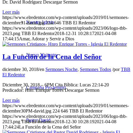
Dr. David Rodríguez Descargar Sermon
Leer más
https://www.elredentor.com/wp-content/uploads/2019/01/sermones-
Nuestra Iglesia
diciembre31-david.jpg
224
646
TBB El Redentor
https://www.elredentor.com/wp-content/uploads/2023/06/logo-tbb-
2023.png
TBB El Redentor
2018-12-31 10:28:17
2021-04-08
17:44:15
Amar, Adorar y Servir a Dios
Nuevo Visitante
La Función de la Cena del Señor
diciembre 30, 2018
/
en
Sermones Noche
,
Sermones Todos
/
por
TBB
El Redentor
Diciembre 30, 2018 – 6PM Cita Bíblica: Lucas 22:14-20
Campaña Pro-templo
Predicador: Hno. Enrique Torres Descargar Sermon
Leer más
https://www.elredentor.com/wp-content/uploads/2019/01/sermones-
diciembre30PM-david.jpg
224
646
TBB El Redentor
https://www.elredentor.com/wp-content/uploads/2023/06/logo-tbb-
Pastor David
2023.png
TBB El Redentor
2018-12-30 10:28:19
2021-04-08
17:44:24
La Función de la Cena del Señor