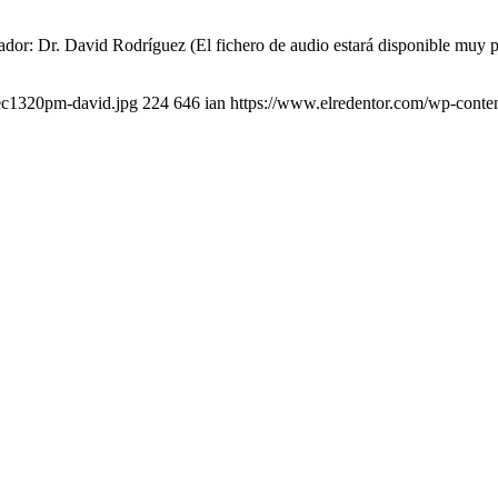
dor: Dr. David Rodríguez (El fichero de audio estará disponible muy p
dec1320pm-david.jpg
224
646
ian
https://www.elredentor.com/wp-conte