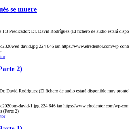
pués se muere
 1:3 Predicador: Dr. David Rodríguez (El fichero de audio estará disp
dec2320wed-david.jpg
224
646
ian
https://www.elredentor.com/wp-cont
e
arte 2)
Dr. David Rodríguez (El fichero de audio estará disponible muy pronto
ec2020pm-david-1.jpg
224
646
ian
https://www.elredentor.com/wp-con
 (Parte 2)
arte 1)