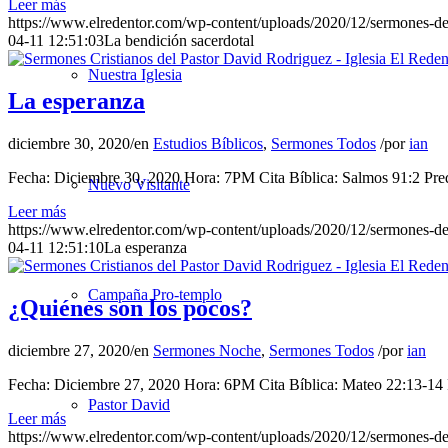
Leer más
https://www.elredentor.com/wp-content/uploads/2020/12/sermones-d
04-11 12:51:03
La bendición sacerdotal
Nuestra Iglesia
La esperanza
diciembre 30, 2020
/
en
Estudios Bíblicos
,
Sermones Todos
/
por
ian
Fecha: Diciembre 30, 2020 Hora: 7PM Cita Bíblica: Salmos 91:2 Predi
Nuevo Visitante
Leer más
https://www.elredentor.com/wp-content/uploads/2020/12/sermones-
04-11 12:51:10
La esperanza
Campaña Pro-templo
¿Quiénes son los pocos?
diciembre 27, 2020
/
en
Sermones Noche
,
Sermones Todos
/
por
ian
Fecha: Diciembre 27, 2020 Hora: 6PM Cita Bíblica: Mateo 22:13-14 P
Pastor David
Leer más
https://www.elredentor.com/wp-content/uploads/2020/12/sermones-