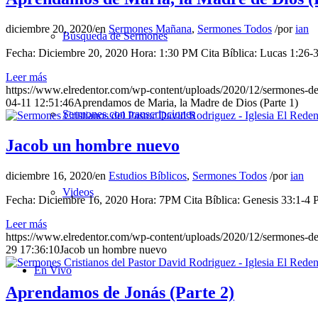
diciembre 20, 2020
/
en
Sermones Mañana
,
Sermones Todos
/
por
ian
Búsqueda de Sermones
Fecha: Diciembre 20, 2020 Hora: 1:30 PM Cita Bíblica: Lucas 1:26-38
Leer más
https://www.elredentor.com/wp-content/uploads/2020/12/sermones-d
04-11 12:51:46
Aprendamos de Maria, la Madre de Dios (Parte 1)
Sermones con transcripciones
Jacob un hombre nuevo
diciembre 16, 2020
/
en
Estudios Bíblicos
,
Sermones Todos
/
por
ian
Videos
Fecha: Diciembre 16, 2020 Hora: 7PM Cita Bíblica: Genesis 33:1-4 Pr
Leer más
https://www.elredentor.com/wp-content/uploads/2020/12/sermones-d
29 17:36:10
Jacob un hombre nuevo
En Vivo
Aprendamos de Jonás (Parte 2)