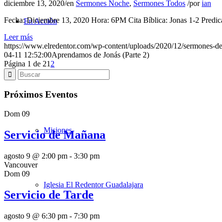
diciembre 13, 2020
/
en
Sermones Noche
,
Sermones Todos
/
por
ian
Fecha: Diciembre 13, 2020 Hora: 6PM Cita Bíblica: Jonas 1-2 Predica
En Acción
Leer más
https://www.elredentor.com/wp-content/uploads/2020/12/sermones-
04-11 12:52:00
Aprendamos de Jonás (Parte 2)
Página 1 de 2
1
2
TBB en acción
Próximos Eventos
Dom
09
Misiones
Servicio de Mañana
agosto 9 @ 2:00 pm
-
3:30 pm
Vancouver
Dom
09
Iglesia El Redentor Guadalajara
Servicio de Tarde
agosto 9 @ 6:30 pm
-
7:30 pm