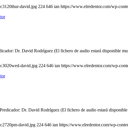
ec3120thur-david.jpg
224
646
ian
https://www.elredentor.com/wp-cont
cador: Dr. David Rodríguez (El fichero de audio estará disponible mu
dec3020wed-david.jpg
224
646
ian
https://www.elredentor.com/wp-cont
redicador: Dr. David Rodríguez (El fichero de audio estará disponibl
dec2720pm-david.jpg
224
646
ian
https://www.elredentor.com/wp-conte