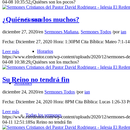
04-08 10:35:52
¿Quiénes son los pocos?
¿Quiénes son los muchos?
Contactar
diciembre 27, 2020
/
en
Sermones Mañana
,
Sermones Todos
/
por
ian
Fecha: Diciembre 27, 2020 Hora: 1:30PM Cita Bíblica: Mateo 7:1-14 
Horarios
Leer más
https://www.elredentor.com/wp-content/uploads/2020/12/sermones-d
04-08 10:38:29
¿Quiénes son los muchos?
Su Reino no tendrá fin
Sermones
diciembre 24, 2020
/
en
Sermones Todos
/
por
ian
Fecha: Diciembre 24, 2020 Hora: 8PM Cita Bíblica: Lucas 1:26-33 Pre
Leer más
Todos los sermones
https://www.elredentor.com/wp-content/uploads/2020/12/sermones-d
04-11 12:51:18
Su Reino no tendrá fin