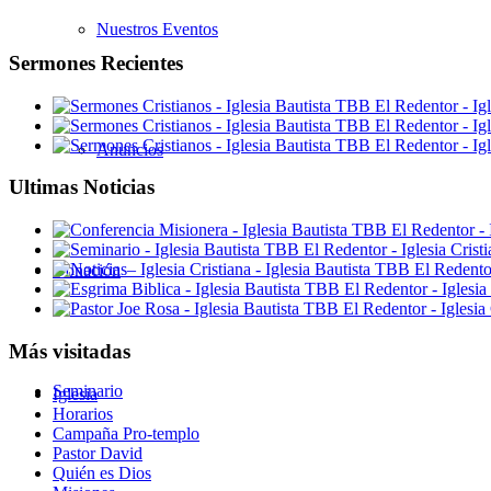
Nuestros Eventos
Sermones Recientes
Anuncios
Ultimas Noticias
Donación
Más visitadas
Seminario
Iglesia
Horarios
Campaña Pro-templo
Pastor David
Quién es Dios