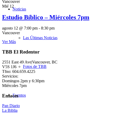
Vancouver
Mié
12
Noticias
Estudio Bíblico – Miércoles 7pm
agosto 12 @ 7:00 pm
-
8:30 pm
Vancouver
Las Últimas Noticias
Ver Más
TBB El Redentor
2551 East 49 Ave|Vancouver, BC
Fotos de TBB
V5S 1J6
Tfno: 604.659.4225
Servicios:
Domingos 2pm y 6:30pm
Miércoles 7pm
Enlaces
Eventos
Pan Diario
La Biblia