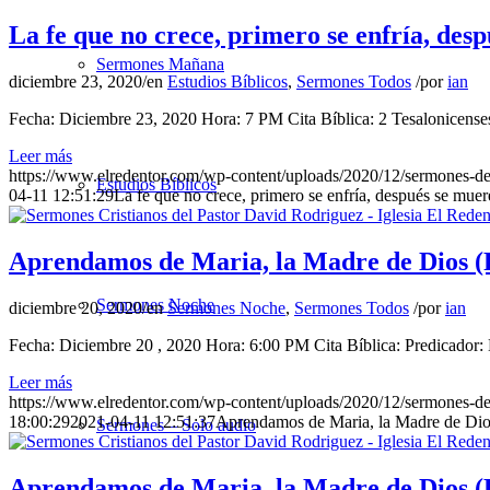
La fe que no crece, primero se enfría, des
Sermones Mañana
diciembre 23, 2020
/
en
Estudios Bíblicos
,
Sermones Todos
/
por
ian
Fecha: Diciembre 23, 2020 Hora: 7 PM Cita Bíblica: 2 Tesalonicenses
Leer más
https://www.elredentor.com/wp-content/uploads/2020/12/sermones-
Estudios Bíblicos
04-11 12:51:29
La fe que no crece, primero se enfría, después se muer
Aprendamos de Maria, la Madre de Dios (P
Sermones Noche
diciembre 20, 2020
/
en
Sermones Noche
,
Sermones Todos
/
por
ian
Fecha: Diciembre 20 , 2020 Hora: 6:00 PM Cita Bíblica: Predicador: 
Leer más
https://www.elredentor.com/wp-content/uploads/2020/12/sermones-d
18:00:29
2021-04-11 12:51:37
Aprendamos de Maria, la Madre de Dios
Sermones – Solo audio
Aprendamos de Maria, la Madre de Dios (P