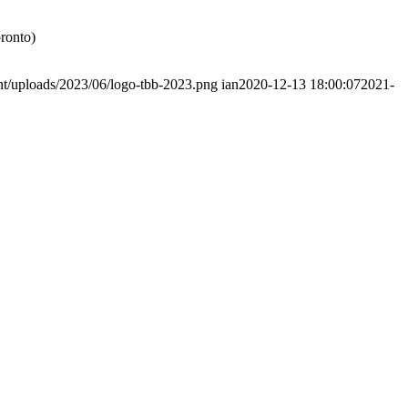
ronto)
nt/uploads/2023/06/logo-tbb-2023.png
ian
2020-12-13 18:00:07
2021-