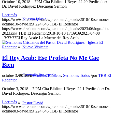
Octubre 10, 2018 – 7PM Cita Bíblica: 1 Reyes 22:20 Predicador:
Dr. David Rodríguez Descargar Sermon
Leer más
Nuestra Iglesia
https://www.elredentor.com/wp-content/uploads/2018/10/sermones-
octubre10-david.jpg
224
646
TBB El Redentor
https://www.elredentor.com/wp-content/uploads/2023/06/logo-tbb-
2023.png
TBB El Redentor
2018-10-10 17:39:39
2021-04-08
13:33:33
El Rey Acab: La Muerte del Rey Acab
Nuevo Visitante
El Rey Acab: Ese Profeta No Me Cae
Bien
Campaña Pro-templo
octubre 3, 2018
/
en
Estudios Bíblicos
,
Sermones Todos
/
por
TBB El
Redentor
Octubre 3, 2018 – 7 PM Cita Bíblica: 1 Reyes 22:1 Predicador: Dr.
David Rodríguez Descargar Sermon
Leer más
Pastor David
https://www.elredentor.com/wp-content/uploads/2018/10/sermones-
octubre03-david.jpg
224
646
TBB El Redentor