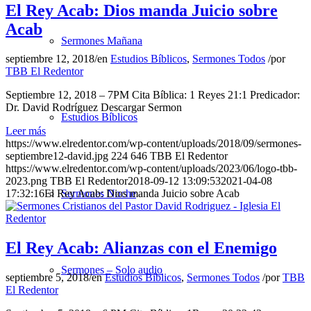
El Rey Acab: Dios manda Juicio sobre
Acab
Sermones Mañana
septiembre 12, 2018
/
en
Estudios Bíblicos
,
Sermones Todos
/
por
TBB El Redentor
Septiembre 12, 2018 – 7PM Cita Bíblica: 1 Reyes 21:1 Predicador:
Dr. David Rodríguez Descargar Sermon
Estudios Bíblicos
Leer más
https://www.elredentor.com/wp-content/uploads/2018/09/sermones-
septiembre12-david.jpg
224
646
TBB El Redentor
https://www.elredentor.com/wp-content/uploads/2023/06/logo-tbb-
2023.png
TBB El Redentor
2018-09-12 13:09:53
2021-04-08
17:32:16
El Rey Acab: Dios manda Juicio sobre Acab
Sermones Noche
El Rey Acab: Alianzas con el Enemigo
Sermones – Solo audio
septiembre 5, 2018
/
en
Estudios Bíblicos
,
Sermones Todos
/
por
TBB
El Redentor