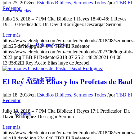
julio 25, 2018
/
en
Estudios Bíblicos
,
Sermones Todos
/
por
TBB El
Redentor
Noticias
Julio 25, 2018 – 7 PM Cita Bíblica: 1 Reyes 18:40-46; 1 Reyes
19:1-10 Predicador: Dr. David Rodríguez Descargar Sermon
Leer más
https://www.elredentor.com/wp-content/uploads/2018/08/sermones-
Las Últimas Noticias
julio25-david.jpg
224
646
TBB El Redentor
https://www.elredentor.com/wp-content/uploads/2023/06/logo-tbb-
2023.png
TBB El Redentor
2018-07-25 21:48:28
2021-04-08
13:35:02
El Rey Acab: Elías huye de Jezabel
Fotos de TBB
El Rey Acab: Elías y los Profetas de Baal
julio 18, 2018
/
en
Estudios Bíblicos
,
Sermones Todos
/
por
TBB El
Redentor
Julio 18, 2018 – 7 PM Cita Bíblica: 1 Reyes 17:1 Predicador: Dr.
Eventos
David Rodríguez Descargar Sermon
Leer más
https://www.elredentor.com/wp-content/uploads/2018/08/sermones-
julio18-david.jpg
224
646
TBB El Redentor