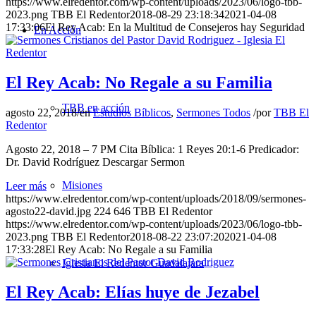
https://www.elredentor.com/wp-content/uploads/2023/06/logo-tbb-
2023.png
TBB El Redentor
2018-08-29 23:18:34
2021-04-08
17:33:06
El Rey Acab: En la Multitud de Consejeros hay Seguridad
En Acción
El Rey Acab: No Regale a su Familia
TBB en acción
agosto 22, 2018
/
en
Estudios Bíblicos
,
Sermones Todos
/
por
TBB El
Redentor
Agosto 22, 2018 – 7 PM Cita Bíblica: 1 Reyes 20:1-6 Predicador:
Dr. David Rodríguez Descargar Sermon
Misiones
Leer más
https://www.elredentor.com/wp-content/uploads/2018/09/sermones-
agosto22-david.jpg
224
646
TBB El Redentor
https://www.elredentor.com/wp-content/uploads/2023/06/logo-tbb-
2023.png
TBB El Redentor
2018-08-22 23:07:20
2021-04-08
17:33:28
El Rey Acab: No Regale a su Familia
Iglesia El Redentor Guadalajara
El Rey Acab: Elías huye de Jezabel