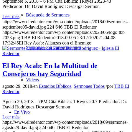
Septiembre 5, 2018 – 6 PM Cita Bíblica: 1Reyes 20:23-43
Predicador: Dr. David Rodríguez Descargar Sermon
Búsqueda de Sermones
Leer más
https://www.elredentor.com/wp-content/uploads/2018/09/sermones-
septiembre05-david.jpg
224
646
TBB El Redentor
https://www.elredentor.com/wp-content/uploads/2023/06/logo-tbb-
2023.png
TBB El Redentor
2018-09-05 23:12:10
2021-04-08
17:32:45
El Rey Acab: Alianzas con el Enemigo
Sermones con transcripciones
El Rey Acab: En la Multitud de
Consejeros hay Seguridad
Videos
agosto 29, 2018
/
en
Estudios Bíblicos
,
Sermones Todos
/
por
TBB El
Redentor
Agosto 29, 2018 – 7PM Cita Bíblica: 1 Reyes 20:7 Predicador: Dr.
David Rodríguez Descargar Sermon
En Vivo
Leer más
https://www.elredentor.com/wp-content/uploads/2018/09/sermones-
agosto29-david.jpg
224
646
TBB El Redentor