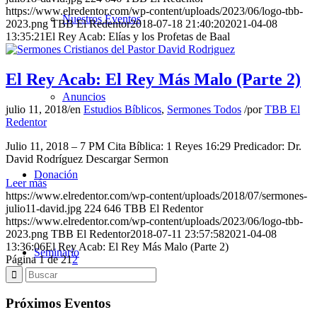
https://www.elredentor.com/wp-content/uploads/2023/06/logo-tbb-
Nuestros Eventos
2023.png
TBB El Redentor
2018-07-18 21:40:20
2021-04-08
13:35:21
El Rey Acab: Elías y los Profetas de Baal
El Rey Acab: El Rey Más Malo (Parte 2)
Anuncios
julio 11, 2018
/
en
Estudios Bíblicos
,
Sermones Todos
/
por
TBB El
Redentor
Julio 11, 2018 – 7 PM Cita Bíblica: 1 Reyes 16:29 Predicador: Dr.
David Rodríguez Descargar Sermon
Donación
Leer más
https://www.elredentor.com/wp-content/uploads/2018/07/sermones-
julio11-david.jpg
224
646
TBB El Redentor
https://www.elredentor.com/wp-content/uploads/2023/06/logo-tbb-
2023.png
TBB El Redentor
2018-07-11 23:57:58
2021-04-08
13:36:06
El Rey Acab: El Rey Más Malo (Parte 2)
Seminario
Página 1 de 2
1
2
Próximos Eventos