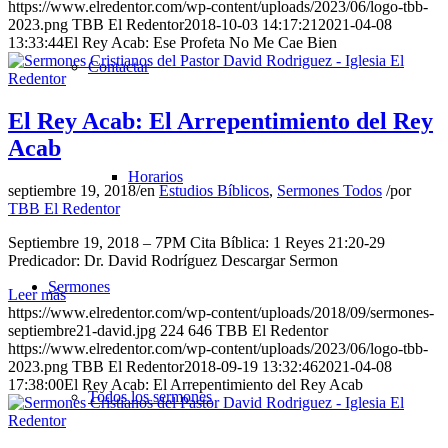
https://www.elredentor.com/wp-content/uploads/2023/06/logo-tbb-
2023.png
TBB El Redentor
2018-10-03 14:17:21
2021-04-08
13:33:44
El Rey Acab: Ese Profeta No Me Cae Bien
Contactar
El Rey Acab: El Arrepentimiento del Rey
Acab
Horarios
septiembre 19, 2018
/
en
Estudios Bíblicos
,
Sermones Todos
/
por
TBB El Redentor
Septiembre 19, 2018 – 7PM Cita Bíblica: 1 Reyes 21:20-29
Predicador: Dr. David Rodríguez Descargar Sermon
Sermones
Leer más
https://www.elredentor.com/wp-content/uploads/2018/09/sermones-
septiembre21-david.jpg
224
646
TBB El Redentor
https://www.elredentor.com/wp-content/uploads/2023/06/logo-tbb-
2023.png
TBB El Redentor
2018-09-19 13:32:46
2021-04-08
17:38:00
El Rey Acab: El Arrepentimiento del Rey Acab
Todos los sermones