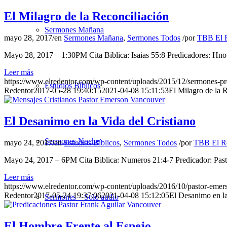
El Milagro de la Reconciliación
Sermones Mañana
mayo 28, 2017
/
en
Sermones Mañana
,
Sermones Todos
/
por
TBB El 
Mayo 28, 2017 – 1:30PM Cita Biblica: Isaias 55:8 Predicadores: Hno
Leer más
https://www.elredentor.com/wp-content/uploads/2015/12/sermones-pr
Estudios Bíblicos
Redentor
2017-05-28 19:40:15
2021-04-08 15:11:53
El Milagro de la 
El Desanimo en la Vida del Cristiano
Sermones Noche
mayo 24, 2017
/
en
Estudios Bíblicos
,
Sermones Todos
/
por
TBB El R
Mayo 24, 2017 – 6PM Cita Biblica: Numeros 21:4-7 Predicador: Pa
Leer más
https://www.elredentor.com/wp-content/uploads/2016/10/pastor-emer
Redentor
2017-05-24 19:37:06
2021-04-08 15:12:05
El Desanimo en la
Sermones – Solo audio
El Hombre Frente al Espejo