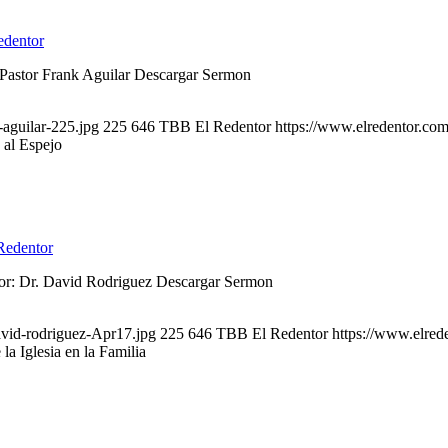
dentor
 Pastor Frank Aguilar Descargar Sermon
-aguilar-225.jpg
225
646
TBB El Redentor
https://www.elredentor.co
 al Espejo
Redentor
or: Dr. David Rodriguez Descargar Sermon
avid-rodriguez-Apr17.jpg
225
646
TBB El Redentor
https://www.elred
la Iglesia en la Familia