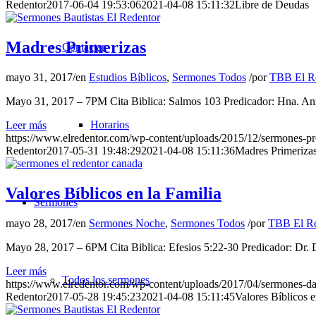
Redentor
2017-06-04 19:53:06
2021-04-08 15:11:32
Libre de Deudas
Madres Primerizas
Contactar
mayo 31, 2017
/
en
Estudios Bíblicos
,
Sermones Todos
/
por
TBB El R
Mayo 31, 2017 – 7PM Cita Biblica: Salmos 103 Predicador: Hna. An
Horarios
Leer más
https://www.elredentor.com/wp-content/uploads/2015/12/sermones-pr
Redentor
2017-05-31 19:48:29
2021-04-08 15:11:36
Madres Primeriza
Valores Bíblicos en la Familia
Sermones
mayo 28, 2017
/
en
Sermones Noche
,
Sermones Todos
/
por
TBB El Re
Mayo 28, 2017 – 6PM Cita Biblica: Efesios 5:22-30 Predicador: Dr
Leer más
Todos los sermones
https://www.elredentor.com/wp-content/uploads/2017/04/sermones-d
Redentor
2017-05-28 19:45:23
2021-04-08 15:11:45
Valores Bíblicos e