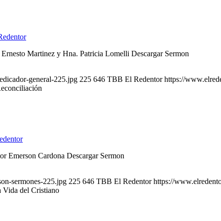
Redentor
 Ernesto Martinez y Hna. Patricia Lomelli Descargar Sermon
edicador-general-225.jpg
225
646
TBB El Redentor
https://www.elred
Reconciliación
edentor
stor Emerson Cardona Descargar Sermon
son-sermones-225.jpg
225
646
TBB El Redentor
https://www.elredent
 Vida del Cristiano