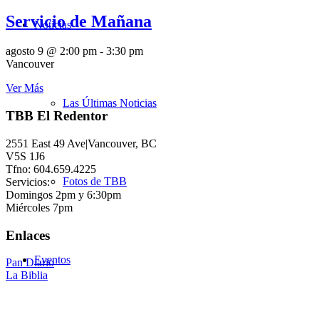
Servicio de Mañana
Noticias
agosto 9 @ 2:00 pm
-
3:30 pm
Vancouver
Ver Más
Las Últimas Noticias
TBB El Redentor
2551 East 49 Ave|Vancouver, BC
V5S 1J6
Tfno: 604.659.4225
Fotos de TBB
Servicios:
Domingos 2pm y 6:30pm
Miércoles 7pm
Enlaces
Eventos
Pan Diario
La Biblia