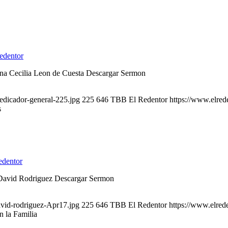
edentor
na Cecilia Leon de Cuesta Descargar Sermon
edicador-general-225.jpg
225
646
TBB El Redentor
https://www.elred
s
dentor
. David Rodriguez Descargar Sermon
avid-rodriguez-Apr17.jpg
225
646
TBB El Redentor
https://www.elred
n la Familia