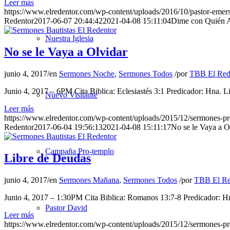
Leer más
https://www.elredentor.com/wp-content/uploads/2016/10/pastor-emer
Redentor
2017-06-07 20:44:42
2021-04-08 15:11:04
Dime con Quién A
Nuestra Iglesia
No se le Vaya a Olvidar
junio 4, 2017
/
en
Sermones Noche
,
Sermones Todos
/
por
TBB El Red
Junio 4, 2017 – 6PM Cita Biblica: Eclesiastés 3:1 Predicador: Hna.
Nuevo Visitante
Leer más
https://www.elredentor.com/wp-content/uploads/2015/12/sermones-pr
Redentor
2017-06-04 19:56:13
2021-04-08 15:11:17
No se le Vaya a O
Campaña Pro-templo
Libre de Deudas
junio 4, 2017
/
en
Sermones Mañana
,
Sermones Todos
/
por
TBB El Re
Junio 4, 2017 – 1:30PM Cita Biblica: Romanos 13:7-8 Predicador:
Pastor David
Leer más
https://www.elredentor.com/wp-content/uploads/2015/12/sermones-pr