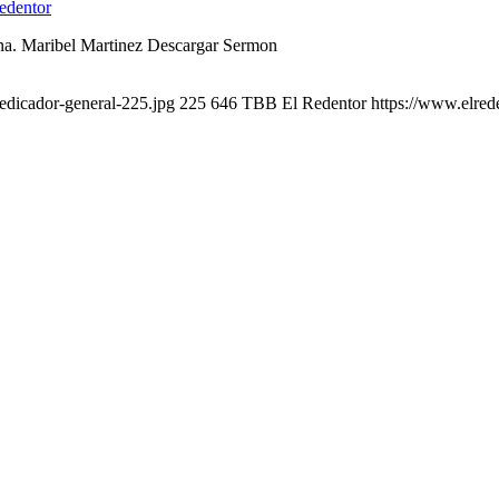
edentor
na. Maribel Martinez Descargar Sermon
edicador-general-225.jpg
225
646
TBB El Redentor
https://www.elred