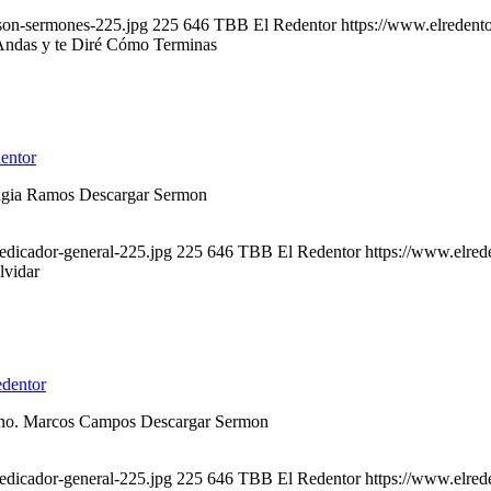
son-sermones-225.jpg
225
646
TBB El Redentor
https://www.elredent
ndas y te Diré Cómo Terminas
entor
 Ligia Ramos Descargar Sermon
edicador-general-225.jpg
225
646
TBB El Redentor
https://www.elred
lvidar
dentor
 Hno. Marcos Campos Descargar Sermon
edicador-general-225.jpg
225
646
TBB El Redentor
https://www.elred