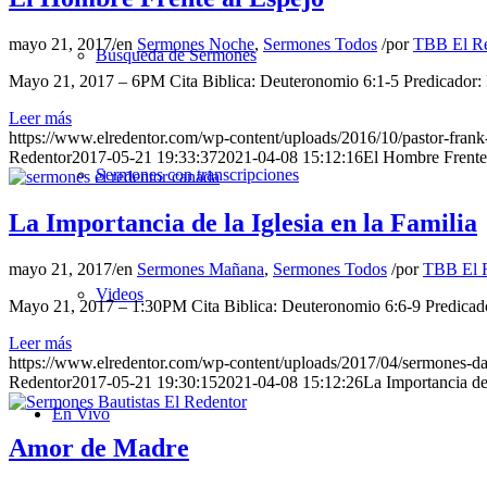
mayo 21, 2017
/
en
Sermones Noche
,
Sermones Todos
/
por
TBB El Re
Búsqueda de Sermones
Mayo 21, 2017 – 6PM Cita Biblica: Deuteronomio 6:1-5 Predicador:
Leer más
https://www.elredentor.com/wp-content/uploads/2016/10/pastor-frank
Redentor
2017-05-21 19:33:37
2021-04-08 15:12:16
El Hombre Frente
Sermones con transcripciones
La Importancia de la Iglesia en la Familia
mayo 21, 2017
/
en
Sermones Mañana
,
Sermones Todos
/
por
TBB El 
Videos
Mayo 21, 2017 – 1:30PM Cita Biblica: Deuteronomio 6:6-9 Predicad
Leer más
https://www.elredentor.com/wp-content/uploads/2017/04/sermones-d
Redentor
2017-05-21 19:30:15
2021-04-08 15:12:26
La Importancia de 
En Vivo
Amor de Madre