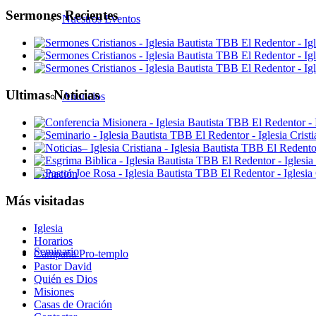
Sermones Recientes
Nuestros Eventos
Ultimas Noticias
Anuncios
Donación
Más visitadas
Iglesia
Horarios
Seminario
Campaña Pro-templo
Pastor David
Quién es Dios
Misiones
Casas de Oración