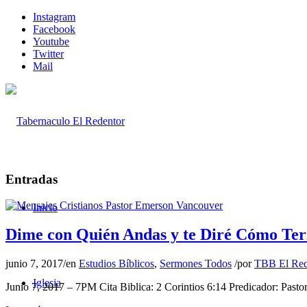
Instagram
Facebook
Youtube
Twitter
Mail
Entradas
Inicio
Dime con Quién Andas y te Diré Cómo Te
junio 7, 2017
/
en
Estudios Bíblicos
,
Sermones Todos
/
por
TBB El Red
Iglesia
Junio 7, 2017 – 7PM Cita Biblica: 2 Corintios 6:14 Predicador: Pas