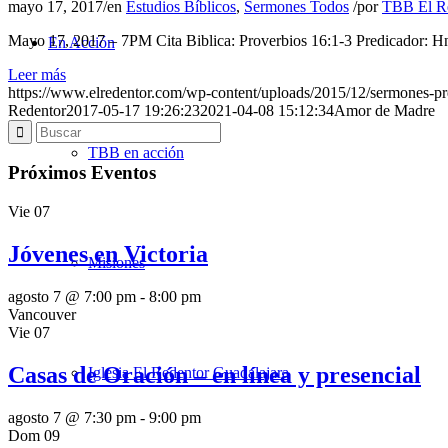
mayo 17, 2017
/
en
Estudios Bíblicos
,
Sermones Todos
/
por
TBB El R
Mayo 17, 2017 – 7PM Cita Biblica: Proverbios 16:1-3 Predicador: H
En Acción
Leer más
https://www.elredentor.com/wp-content/uploads/2015/12/sermones-pr
Redentor
2017-05-17 19:26:23
2021-04-08 15:12:34
Amor de Madre
TBB en acción
Próximos Eventos
Vie
07
Jóvenes en Victoria
Misiones
agosto 7 @ 7:00 pm
-
8:00 pm
Vancouver
Vie
07
Casas de Oración – en línea y presencial
Iglesia El Redentor Guadalajara
agosto 7 @ 7:30 pm
-
9:00 pm
Dom
09