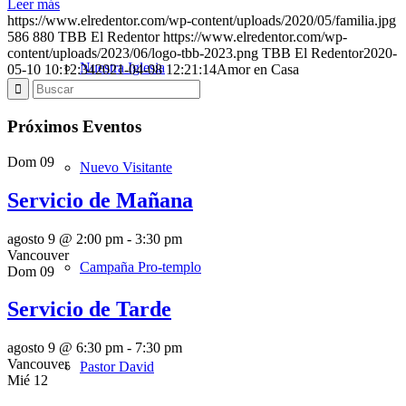
Leer más
https://www.elredentor.com/wp-content/uploads/2020/05/familia.jpg
586
880
TBB El Redentor
https://www.elredentor.com/wp-
content/uploads/2023/06/logo-tbb-2023.png
TBB El Redentor
2020-
Nuestra Iglesia
05-10 10:12:34
2021-04-08 12:21:14
Amor en Casa
Próximos Eventos
Dom
09
Nuevo Visitante
Servicio de Mañana
agosto 9 @ 2:00 pm
-
3:30 pm
Vancouver
Campaña Pro-templo
Dom
09
Servicio de Tarde
agosto 9 @ 6:30 pm
-
7:30 pm
Vancouver
Pastor David
Mié
12