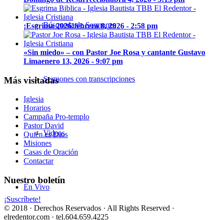
Búsqueda de Sermones
¡Esgrima 2026!
febrero 8, 2026 - 2:58 pm
«Sin miedo» – con Pastor Joe Rosa y cantante Gustavo
Lima
enero 13, 2026 - 9:07 pm
Sermones con transcripciones
Más visitadas
Iglesia
Horarios
Campaña Pro-templo
Pastor David
Videos
Quién es Dios
Misiones
Casas de Oración
Contactar
Nuestro boletín
En Vivo
¡Suscríbete!
© 2018 · Derechos Reservados · All Rights Reserved ·
elredentor.com · tel.604.659.4225