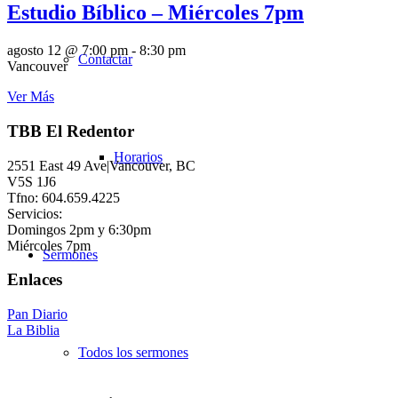
Estudio Bíblico – Miércoles 7pm
agosto 12 @ 7:00 pm
-
8:30 pm
Contactar
Vancouver
Ver Más
TBB El Redentor
Horarios
2551 East 49 Ave|Vancouver, BC
V5S 1J6
Tfno: 604.659.4225
Servicios:
Domingos 2pm y 6:30pm
Miércoles 7pm
Sermones
Enlaces
Pan Diario
La Biblia
Todos los sermones