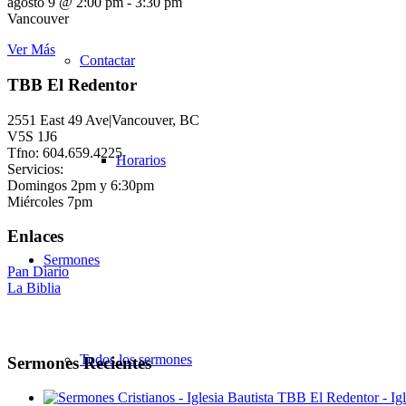
agosto 9 @ 2:00 pm
-
3:30 pm
Vancouver
Ver Más
Contactar
TBB El Redentor
2551 East 49 Ave|Vancouver, BC
V5S 1J6
Tfno: 604.659.4225
Horarios
Servicios:
Domingos 2pm y 6:30pm
Miércoles 7pm
Enlaces
Sermones
Pan Diario
La Biblia
Todos los sermones
Sermones Recientes