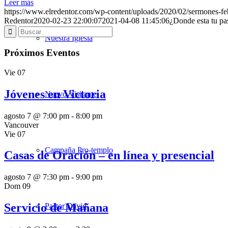
Leer más
https://www.elredentor.com/wp-content/uploads/2020/02/sermones-f
Redentor
2020-02-23 22:00:07
2021-04-08 11:45:06
¿Donde esta tu pa
Nuestra Iglesia
Próximos Eventos
Vie
07
Jóvenes en Victoria
Nuevo Visitante
agosto 7 @ 7:00 pm
-
8:00 pm
Vancouver
Vie
07
Campaña Pro-templo
Casas de Oración – en línea y presencial
agosto 7 @ 7:30 pm
-
9:00 pm
Dom
09
Servicio de Mañana
Pastor David