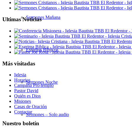
Sermones Mañana
Ultimas Noticias
Estudios Bíblicos
Más visitadas
Iglesia
Horarios
Sermones Noche
Campaña Pro-templo
Pastor David
Quién es Dios
Misiones
Casas de Oración
Contactar
Sermones – Solo audio
Nuestro boletín