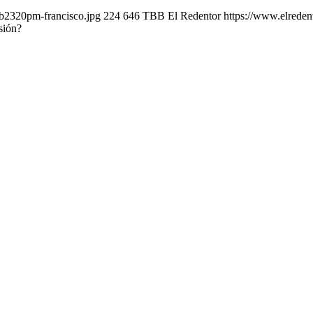
eb2320pm-francisco.jpg
224
646
TBB El Redentor
https://www.elrede
sión?