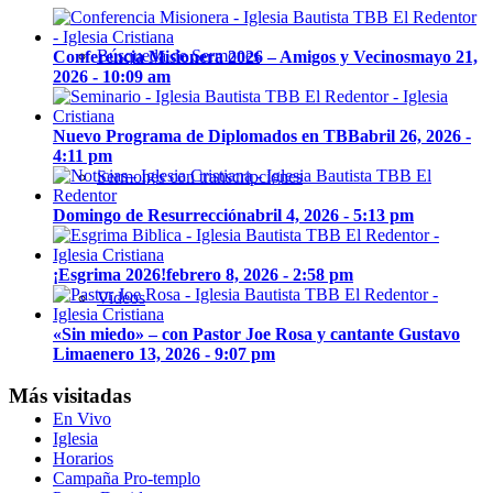
Búsqueda de Sermones
Conferencia Misionera 2026 – Amigos y Vecinos
mayo 21,
2026 - 10:09 am
Nuevo Programa de Diplomados en TBB
abril 26, 2026 -
4:11 pm
Sermones con transcripciones
Domingo de Resurrección
abril 4, 2026 - 5:13 pm
¡Esgrima 2026!
febrero 8, 2026 - 2:58 pm
Videos
«Sin miedo» – con Pastor Joe Rosa y cantante Gustavo
Lima
enero 13, 2026 - 9:07 pm
Más visitadas
En Vivo
Iglesia
Horarios
Campaña Pro-templo