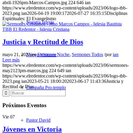
abril-1926pm-Marcos-Campos.jpg
224
646
ian
https://www.elredentor.com/wp-content/uploads/2023/06/logo-tbb-
2023.png
ian
2026-04-19 19:00:17
2026-07-27 16:35:15
Disciplinas
Espirituales: El Evangelismo
Nuestra Iglesia
Justicia y Rectitud de Dios
mayo 21, 2023
/
en
Sermones Noche
,
Sermones Todos
/
por
ian
Nuevo Visitante
Leer más
https://www.elredentor.com/wp-content/uploads/2023/06/sermones-
may2123pm-marcos.jpg
224
649
ian
https://www.elredentor.com/wp-content/uploads/2023/06/logo-tbb-
2023.png
ian
2023-05-21 18:00:20
2023-06-17 11:43:36
Justicia y
Rectitud de Dios
Campaña Pro-templo
Próximos Eventos
Vie
07
Pastor David
Jóvenes en Victoria