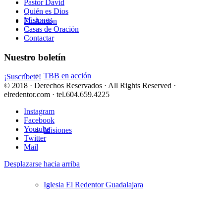
Pastor David
Quién es Dios
Misiones
En Acción
Casas de Oración
Contactar
Nuestro boletín
TBB en acción
¡Suscríbete!
© 2018 · Derechos Reservados · All Rights Reserved ·
elredentor.com · tel.604.659.4225
Instagram
Facebook
Youtube
Misiones
Twitter
Mail
Desplazarse hacia arriba
Iglesia El Redentor Guadalajara