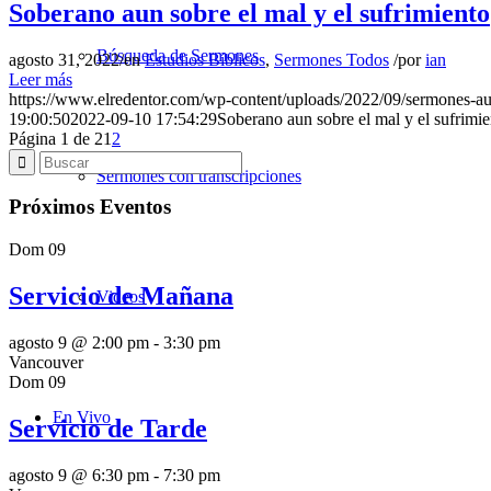
Soberano aun sobre el mal y el sufrimiento
Búsqueda de Sermones
agosto 31, 2022
/
en
Estudios Bíblicos
,
Sermones Todos
/
por
ian
Leer más
https://www.elredentor.com/wp-content/uploads/2022/09/sermones-a
19:00:50
2022-09-10 17:54:29
Soberano aun sobre el mal y el sufrimie
Página 1 de 2
1
2
Sermones con transcripciones
Próximos Eventos
Dom
09
Servicio de Mañana
Videos
agosto 9 @ 2:00 pm
-
3:30 pm
Vancouver
Dom
09
En Vivo
Servicio de Tarde
agosto 9 @ 6:30 pm
-
7:30 pm