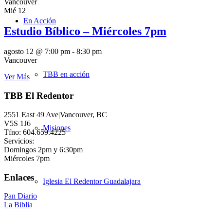
Vancouver
Mié
12
En Acción
Estudio Bíblico – Miércoles 7pm
agosto 12 @ 7:00 pm
-
8:30 pm
Vancouver
TBB en acción
Ver Más
TBB El Redentor
2551 East 49 Ave|Vancouver, BC
V5S 1J6
Misiones
Tfno: 604.659.4225
Servicios:
Domingos 2pm y 6:30pm
Miércoles 7pm
Enlaces
Iglesia El Redentor Guadalajara
Pan Diario
La Biblia