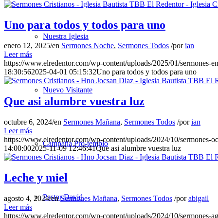
Uno para todos y todos para uno
Nuestra Iglesia
enero 12, 2025
/
en
Sermones Noche
,
Sermones Todos
/
por
ian
Leer más
https://www.elredentor.com/wp-content/uploads/2025/01/sermones-
18:30:56
2025-04-01 05:15:32
Uno para todos y todos para uno
Nuevo Visitante
Que asi alumbre vuestra luz
octubre 6, 2024
/
en
Sermones Mañana
,
Sermones Todos
/
por
ian
Leer más
https://www.elredentor.com/wp-content/uploads/2024/10/sermones-
Campaña Pro-templo
14:00:00
2025-11-09 12:46:41
Que asi alumbre vuestra luz
Leche y miel
Pastor David
agosto 4, 2024
/
en
Sermones Mañana
,
Sermones Todos
/
por
abigail
Leer más
https://www.elredentor.com/wp-content/uploads/2024/10/sermones-a