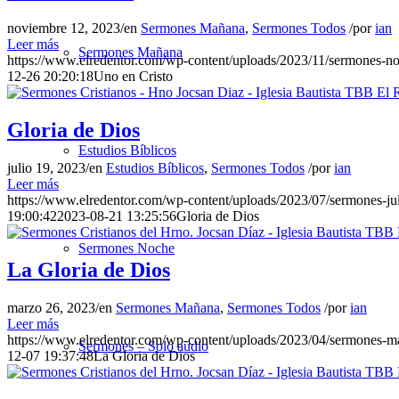
noviembre 12, 2023
/
en
Sermones Mañana
,
Sermones Todos
/
por
ian
Leer más
Sermones Mañana
https://www.elredentor.com/wp-content/uploads/2023/11/sermones-
12-26 20:20:18
Uno en Cristo
Gloria de Dios
Estudios Bíblicos
julio 19, 2023
/
en
Estudios Bíblicos
,
Sermones Todos
/
por
ian
Leer más
https://www.elredentor.com/wp-content/uploads/2023/07/sermones-j
19:00:42
2023-08-21 13:25:56
Gloria de Dios
Sermones Noche
La Gloria de Dios
marzo 26, 2023
/
en
Sermones Mañana
,
Sermones Todos
/
por
ian
Leer más
https://www.elredentor.com/wp-content/uploads/2023/04/sermones-m
Sermones – Solo audio
12-07 19:37:48
La Gloria de Dios