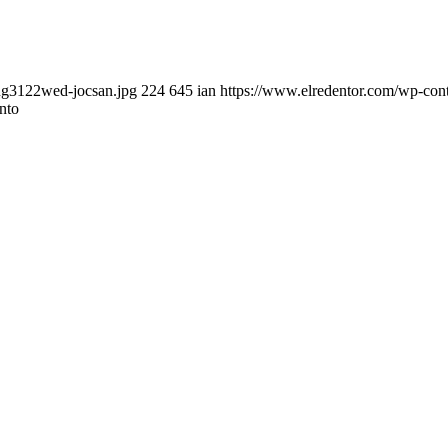
ug3122wed-jocsan.jpg
224
645
ian
https://www.elredentor.com/wp-con
nto