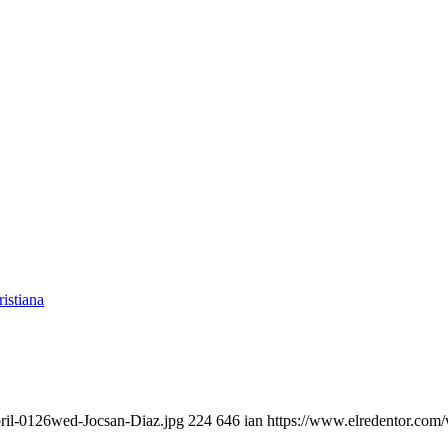
bril-0126wed-Jocsan-Diaz.jpg
224
646
ian
https://www.elredentor.com