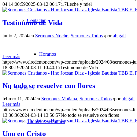
04 14:00:59
2025-03-12 06:17:17
Leche y miel
Contactar
Testimonio de Vida
junio 2, 2024
/
en
Sermones Noche
,
Sermones Todos
/
por
abigail
Horarios
Leer más
https://www.elredentor.com/wp-content/uploads/2024/08/sermones-j
18:30:19
2024-08-11 10:40:15
Testimonio de Vida
No todo se resuelve con flores
Sermones
febrero 11, 2024
/
en
Sermones Mañana
,
Sermones Todos
/
por
abigail
Leer más
https://www.elredentor.com/wp-content/uploads/2024/03/sermones-f
13:30:36
2024-03-14 13:50:57
No todo se resuelve con flores
Todos los sermones
Uno en Cristo