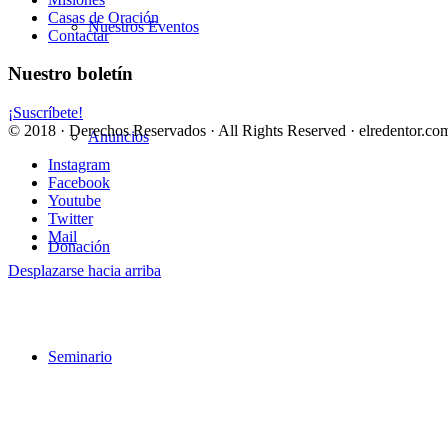
Casas de Oración
Nuestros Eventos
Contactar
Nuestro boletín
¡Suscríbete!
© 2018 · Derechos Reservados · All Rights Reserved · elredentor.com
Anuncios
Instagram
Facebook
Youtube
Twitter
Mail
Donación
Desplazarse hacia arriba
Seminario