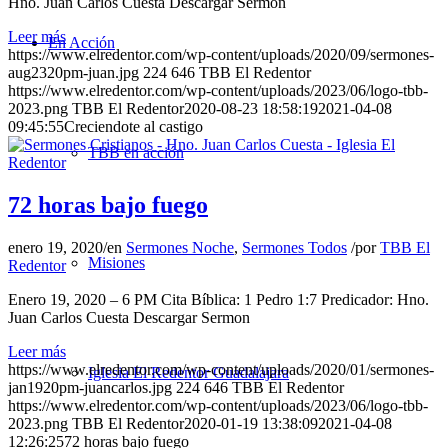
Hno. Juan Carlos Cuesta Descargar Sermon
Leer más
En Acción
https://www.elredentor.com/wp-content/uploads/2020/09/sermones-
aug2320pm-juan.jpg
224
646
TBB El Redentor
https://www.elredentor.com/wp-content/uploads/2023/06/logo-tbb-
2023.png
TBB El Redentor
2020-08-23 18:58:19
2021-04-08
09:45:55
Creciendote al castigo
TBB en acción
72 horas bajo fuego
enero 19, 2020
/
en
Sermones Noche
,
Sermones Todos
/
por
TBB El
Misiones
Redentor
Enero 19, 2020 – 6 PM Cita Bíblica: 1 Pedro 1:7 Predicador: Hno.
Juan Carlos Cuesta Descargar Sermon
Leer más
https://www.elredentor.com/wp-content/uploads/2020/01/sermones-
Iglesia El Redentor Guadalajara
jan1920pm-juancarlos.jpg
224
646
TBB El Redentor
https://www.elredentor.com/wp-content/uploads/2023/06/logo-tbb-
2023.png
TBB El Redentor
2020-01-19 13:38:09
2021-04-08
12:26:25
72 horas bajo fuego