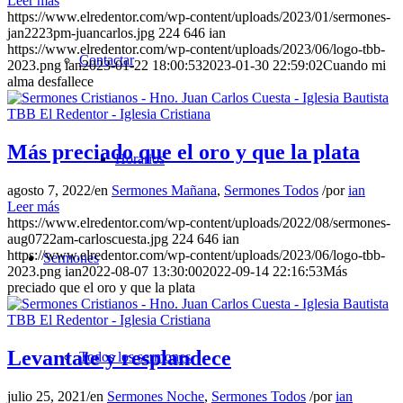
Leer más
https://www.elredentor.com/wp-content/uploads/2023/01/sermones-
jan2223pm-juancarlos.jpg
224
646
ian
https://www.elredentor.com/wp-content/uploads/2023/06/logo-tbb-
Contactar
2023.png
ian
2023-01-22 18:00:53
2023-01-30 22:59:02
Cuando mi
alma desfallece
Más preciado que el oro y que la plata
Horarios
agosto 7, 2022
/
en
Sermones Mañana
,
Sermones Todos
/
por
ian
Leer más
https://www.elredentor.com/wp-content/uploads/2022/08/sermones-
aug0722am-carloscuesta.jpg
224
646
ian
https://www.elredentor.com/wp-content/uploads/2023/06/logo-tbb-
Sermones
2023.png
ian
2022-08-07 13:30:00
2022-09-14 22:16:53
Más
preciado que el oro y que la plata
Levantate y resplandece
Todos los sermones
julio 25, 2021
/
en
Sermones Noche
,
Sermones Todos
/
por
ian