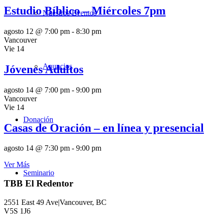
Estudio Bíblico – Miércoles 7pm
Nuestros Eventos
agosto 12 @ 7:00 pm
-
8:30 pm
Vancouver
Vie
14
Anuncios
Jóvenes Adultos
agosto 14 @ 7:00 pm
-
9:00 pm
Vancouver
Vie
14
Donación
Casas de Oración – en línea y presencial
agosto 14 @ 7:30 pm
-
9:00 pm
Ver Más
Seminario
TBB El Redentor
2551 East 49 Ave|Vancouver, BC
V5S 1J6