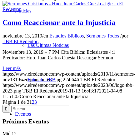
Noticias
Como Reaccionar ante la Injusticia
noviembre 13, 2019
/
en
Estudios Bíblicos
,
Sermones Todos
/
por
TBB El Redentor
Las Últimas Noticias
Noviembre 13, 2019 – 7 PM Cita Bíblica: Eclesiastes 4:1
Predicador: Hno. Juan Carlos Cuesta Descargar Sermon
Leer más
https://www.elredentor.com/wp-content/uploads/2019/11/sermones-
nov1319wed-juancarlos-1.jpg
224
646
TBB El Redentor
Fotos de TBB
https://www.elredentor.com/wp-content/uploads/2023/06/logo-tbb-
2023.png
TBB El Redentor
2019-11-13 16:43:17
2021-04-08
11:51:02
Como Reaccionar ante la Injusticia
Página 1 de 3
1
2
3
Eventos
Próximos Eventos
Mié
12