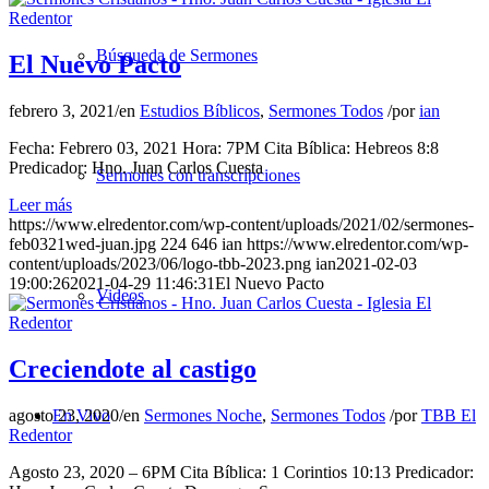
Búsqueda de Sermones
El Nuevo Pacto
febrero 3, 2021
/
en
Estudios Bíblicos
,
Sermones Todos
/
por
ian
Fecha: Febrero 03, 2021 Hora: 7PM Cita Bíblica: Hebreos 8:8
Predicador: Hno. Juan Carlos Cuesta
Sermones con transcripciones
Leer más
https://www.elredentor.com/wp-content/uploads/2021/02/sermones-
feb0321wed-juan.jpg
224
646
ian
https://www.elredentor.com/wp-
content/uploads/2023/06/logo-tbb-2023.png
ian
2021-02-03
19:00:26
2021-04-29 11:46:31
El Nuevo Pacto
Videos
Creciendote al castigo
agosto 23, 2020
/
en
Sermones Noche
,
Sermones Todos
/
por
TBB El
En Vivo
Redentor
Agosto 23, 2020 – 6PM Cita Bíblica: 1 Corintios 10:13 Predicador: