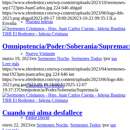
https://www.elredentor.com/wp-content/uploads/2023/10/sermones-
sep1723pm-JuanCarlos.jpg
224
646
abigail
https://www.elredentor.com/wp-content/uploads/2023/06/logo-tbb-
2023.png
abigail
2023-09-17 18:00:26
2023-10-22 09:35:13
La
Nuestra Iglesia
Envidia
Omnipotencia/Poder/Soberania/Supremac
Nuevo Visitante
marzo 19, 2023
/
en
Sermones Noche
,
Sermones Todos
/
por
ian
Leer más
https://www.elredentor.com/wp-content/uploads/2023/04/sermones-
mar1923pm-juancarlos.jpg
224
646
ian
https://www.elredentor.com/wp-content/uploads/2023/06/logo-tbb-
2023.png
ian
2023-03-19 18:00:51
2025-12-07
Campaña Pro-templo
19:37:37
Omnipotencia/Poder/Soberania/Supremacía
Cuando mi alma desfallece
Pastor David
enero 22, 2023
/
en
Sermones Noche
,
Sermones Todos
/
por
ian