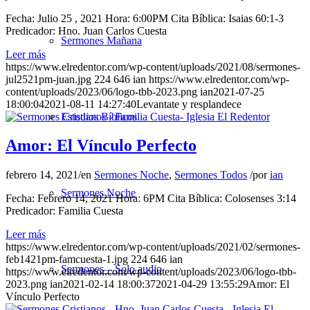
Fecha: Julio 25 , 2021 Hora: 6:00PM Cita Bíblica: Isaias 60:1-3
Predicador: Hno. Juan Carlos Cuesta
Sermones Mañana
Leer más
https://www.elredentor.com/wp-content/uploads/2021/08/sermones-
jul2521pm-juan.jpg
224
646
ian
https://www.elredentor.com/wp-
content/uploads/2023/06/logo-tbb-2023.png
ian
2021-07-25
18:00:04
2021-08-11 14:27:40
Levantate y resplandece
Estudios Bíblicos
Amor: El Vínculo Perfecto
febrero 14, 2021
/
en
Sermones Noche
,
Sermones Todos
/
por
ian
Sermones Noche
Fecha: Febrero 14, 2021 Hora: 6PM Cita Bíblica: Colosenses 3:14​
Predicador: Familia Cuesta
Leer más
https://www.elredentor.com/wp-content/uploads/2021/02/sermones-
feb1421pm-famcuesta-1.jpg
224
646
ian
Sermones – Solo audio
https://www.elredentor.com/wp-content/uploads/2023/06/logo-tbb-
2023.png
ian
2021-02-14 18:00:37
2021-04-29 13:55:29
Amor: El
Vínculo Perfecto