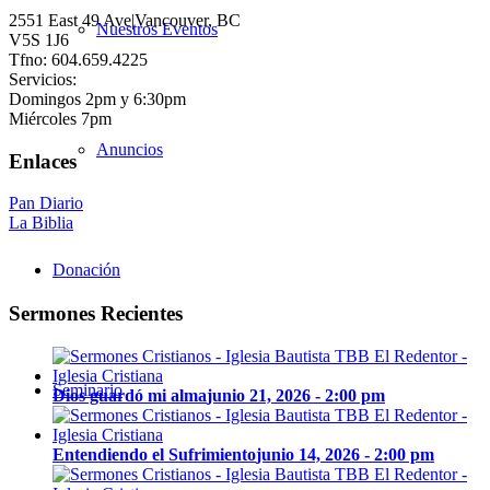
2551 East 49 Ave|Vancouver, BC
Nuestros Eventos
V5S 1J6
Tfno: 604.659.4225
Servicios:
Domingos 2pm y 6:30pm
Miércoles 7pm
Anuncios
Enlaces
Pan Diario
La Biblia
Donación
Sermones Recientes
Seminario
Dios guardó mi alma
junio 21, 2026 - 2:00 pm
Entendiendo el Sufrimiento
junio 14, 2026 - 2:00 pm