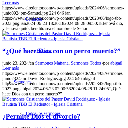
Leer más
https://www.elredentor.com/wp-content/uploads/2024/06/sermones-
junio0924pm-Samuel.jpg
224
646
ian
https://www.elredentor.com/wp-content/uploads/2023/06/logo-tbb-
Contactar
2023.png
ian
2024-06-23 18:30:18
2024-08-28 09:50:18
Jehová dio,
y Jehová quitó; bendito sea el nombre de Señor
“¿Qué hace Dios con un perro muerto?”
Horarios
junio 23, 2024
/
en
Sermones Mañana
,
Sermones Todos
/
por
abigail
Leer más
https://www.elredentor.com/wp-content/uploads/2024/08/sermones-
junio2324am-David-Rodriguez.jpg
224
646
abigail
Sermones
https://www.elredentor.com/wp-content/uploads/2023/06/logo-tbb-
2023.png
abigail
2024-06-23 02:00:58
2024-08-28 11:24:05
“¿Qué
hace Dios con un perro muerto?”
Todos los sermones
¿Permite Dios el divorcio?