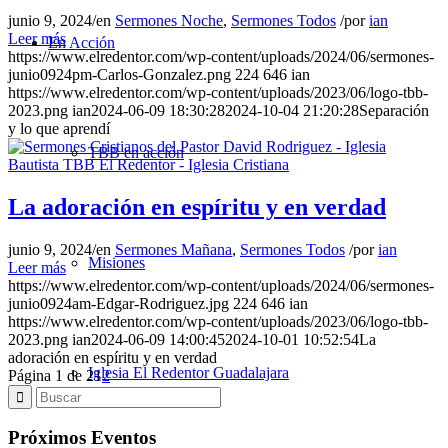
junio 9, 2024
/
en
Sermones Noche
,
Sermones Todos
/
por
ian
Leer más
En Acción
https://www.elredentor.com/wp-content/uploads/2024/06/sermones-
junio0924pm-Carlos-Gonzalez.png
224
646
ian
https://www.elredentor.com/wp-content/uploads/2023/06/logo-tbb-
2023.png
ian
2024-06-09 18:30:28
2024-10-04 21:20:28
Separación
y lo que aprendí
TBB en acción
La adoración en espíritu y en verdad
junio 9, 2024
/
en
Sermones Mañana
,
Sermones Todos
/
por
ian
Misiones
Leer más
https://www.elredentor.com/wp-content/uploads/2024/06/sermones-
junio0924am-Edgar-Rodriguez.jpg
224
646
ian
https://www.elredentor.com/wp-content/uploads/2023/06/logo-tbb-
2023.png
ian
2024-06-09 14:00:45
2024-10-01 10:52:54
La
adoración en espíritu y en verdad
Iglesia El Redentor Guadalajara
Página 1 de 2
1
2
Próximos Eventos