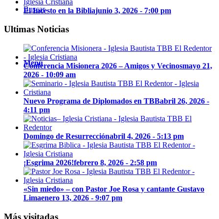
Buscar
El Incesto en la Biblia
junio 3, 2026 - 7:00 pm
Ultimas Noticias
Menú
Conferencia Misionera 2026 – Amigos y Vecinos
mayo 21,
2026 - 10:09 am
Nuevo Programa de Diplomados en TBB
abril 26, 2026 -
4:11 pm
Domingo de Resurrección
abril 4, 2026 - 5:13 pm
¡Esgrima 2026!
febrero 8, 2026 - 2:58 pm
«Sin miedo» – con Pastor Joe Rosa y cantante Gustavo
Lima
enero 13, 2026 - 9:07 pm
Más visitadas