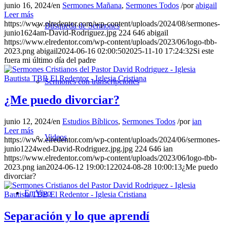
junio 16, 2024
/
en
Sermones Mañana
,
Sermones Todos
/
por
abigail
Leer más
https://www.elredentor.com/wp-content/uploads/2024/08/sermones-
Búsqueda de Sermones
junio1624am-David-Rodriguez.jpg
224
646
abigail
https://www.elredentor.com/wp-content/uploads/2023/06/logo-tbb-
2023.png
abigail
2024-06-16 02:00:50
2025-11-10 17:24:32
Si este
fuera mi último día del padre
Sermones con transcripciones
¿Me puedo divorciar?
junio 12, 2024
/
en
Estudios Bíblicos
,
Sermones Todos
/
por
ian
Leer más
Videos
https://www.elredentor.com/wp-content/uploads/2024/06/sermones-
junio1224wed-David-Rodriguez.jpg.jpg
224
646
ian
https://www.elredentor.com/wp-content/uploads/2023/06/logo-tbb-
2023.png
ian
2024-06-12 19:00:12
2024-08-28 10:00:13
¿Me puedo
divorciar?
En Vivo
Separación y lo que aprendí