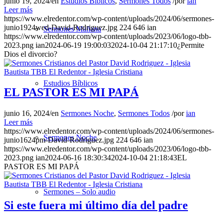
junio 19, 2024
/
en
Estudios Bíblicos
,
Sermones Todos
/
por
ian
Leer más
https://www.elredentor.com/wp-content/uploads/2024/06/sermones-
junio1924wed-David-Rodriguez.jpg
224
646
ian
Sermones Mañana
https://www.elredentor.com/wp-content/uploads/2023/06/logo-tbb-
2023.png
ian
2024-06-19 19:00:03
2024-10-04 21:17:10
¿Permite
Dios el divorcio?
Estudios Bíblicos
EL PASTOR ES MI PAPÁ
junio 16, 2024
/
en
Sermones Noche
,
Sermones Todos
/
por
ian
Leer más
https://www.elredentor.com/wp-content/uploads/2024/06/sermones-
Sermones Noche
junio1624pm-David-Rodriguez.jpg
224
646
ian
https://www.elredentor.com/wp-content/uploads/2023/06/logo-tbb-
2023.png
ian
2024-06-16 18:30:34
2024-10-04 21:18:43
EL
PASTOR ES MI PAPÁ
Sermones – Solo audio
Si este fuera mi último día del padre