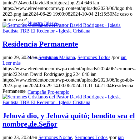
junio2724wed-David-Rodriguez.jpg
224
646
ian
https://www.elredentor.com/wp-content/uploads/2023/06/logo-tbb-
2023.png
ian
2024-06-29 19:00:08
2024-10-04 21:15:50
Me caso o
no me caso?
Nuestra Iglesia
Residencia Permanente
junio 29, 2024
/
en
Sermones Mañana
,
Sermones Todos
/
por
ian
Nuevo Visitante
Leer más
https://www.elredentor.com/wp-content/uploads/2024/06/sermones-
junio2224am-David-Rodriguez.jpg
224
646
ian
https://www.elredentor.com/wp-content/uploads/2023/06/logo-tbb-
2023.png
ian
2024-06-29 14:00:06
2024-11-11 14:21:04
Residencia
Permanente
Campaña Pro-templo
Jehová dio, y Jehová quitó; bendito sea el
nombre de Señor
Pastor David
junio 23, 2024
/
en
Sermones Noche
,
Sermones Todos
/
por
ian