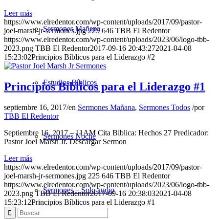
Leer más
https://www.elredentor.com/wp-content/uploads/2017/09/pastor-
Sermones Mañana
joel-marsh-jr-sermones.jpg
225
646
TBB El Redentor
https://www.elredentor.com/wp-content/uploads/2023/06/logo-tbb-
2023.png
TBB El Redentor
2017-09-16 20:43:27
2021-04-08
15:23:02
Principios Bíblicos para el Liderazgo #2
Estudios Bíblicos
Principios Bíblicos para el Liderazgo #1
septiembre 16, 2017
/
en
Sermones Mañana
,
Sermones Todos
/
por
TBB El Redentor
Septiembre 16, 2017 – 11AM Cita Biblica: Hechos 27 Predicador:
Sermones Noche
Pastor Joel Marsh Jr. Descargar Sermon
Leer más
https://www.elredentor.com/wp-content/uploads/2017/09/pastor-
joel-marsh-jr-sermones.jpg
225
646
TBB El Redentor
https://www.elredentor.com/wp-content/uploads/2023/06/logo-tbb-
Sermones – Solo audio
2023.png
TBB El Redentor
2017-09-16 20:38:03
2021-04-08
15:23:12
Principios Bíblicos para el Liderazgo #1