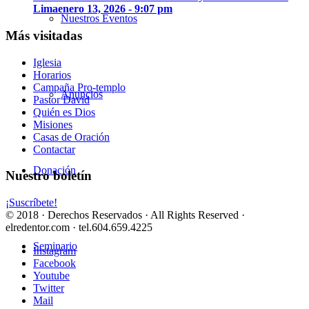
Lima
enero 13, 2026 - 9:07 pm
Nuestros Eventos
Más visitadas
Iglesia
Horarios
Campaña Pro-templo
Anuncios
Pastor David
Quién es Dios
Misiones
Casas de Oración
Contactar
Donación
Nuestro boletín
¡Suscríbete!
© 2018 · Derechos Reservados · All Rights Reserved ·
elredentor.com · tel.604.659.4225
Seminario
Instagram
Facebook
Youtube
Twitter
Mail