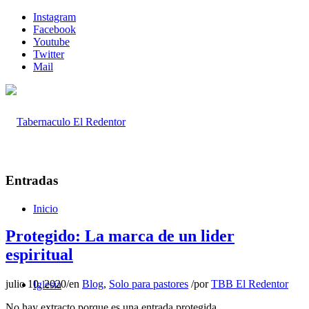
Instagram
Facebook
Youtube
Twitter
Mail
Entradas
Inicio
Protegido: La marca de un lider
espiritual
julio 10, 2020
/
en
Blog
,
Solo para pastores
/
por
TBB El Redentor
Iglesia
No hay extracto porque es una entrada protegida.