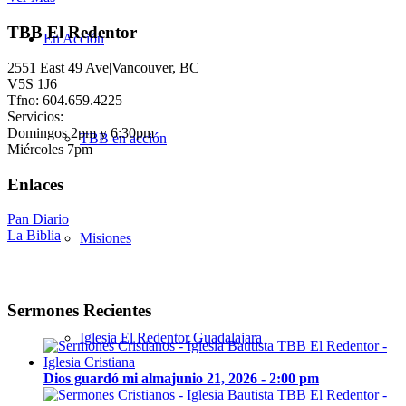
TBB El Redentor
En Acción
2551 East 49 Ave|Vancouver, BC
V5S 1J6
Tfno: 604.659.4225
Servicios:
Domingos 2pm y 6:30pm
TBB en acción
Miércoles 7pm
Enlaces
Pan Diario
La Biblia
Misiones
Sermones Recientes
Iglesia El Redentor Guadalajara
Dios guardó mi alma
junio 21, 2026 - 2:00 pm