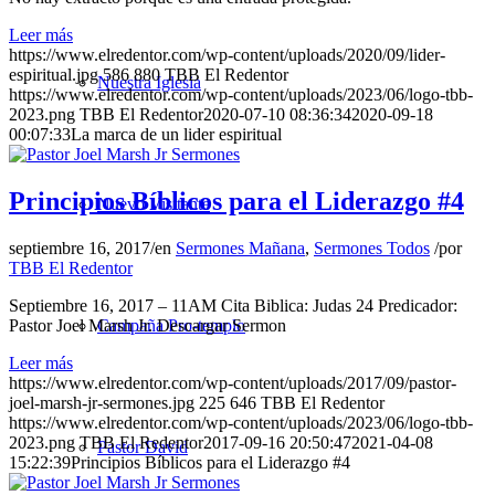
Leer más
https://www.elredentor.com/wp-content/uploads/2020/09/lider-
espiritual.jpg
586
880
TBB El Redentor
Nuestra Iglesia
https://www.elredentor.com/wp-content/uploads/2023/06/logo-tbb-
2023.png
TBB El Redentor
2020-07-10 08:36:34
2020-09-18
00:07:33
La marca de un lider espiritual
Principios Bíblicos para el Liderazgo #4
Nuevo Visitante
septiembre 16, 2017
/
en
Sermones Mañana
,
Sermones Todos
/
por
TBB El Redentor
Septiembre 16, 2017 – 11AM Cita Biblica: Judas 24 Predicador:
Campaña Pro-templo
Pastor Joel Marsh Jr. Descargar Sermon
Leer más
https://www.elredentor.com/wp-content/uploads/2017/09/pastor-
joel-marsh-jr-sermones.jpg
225
646
TBB El Redentor
https://www.elredentor.com/wp-content/uploads/2023/06/logo-tbb-
2023.png
TBB El Redentor
2017-09-16 20:50:47
2021-04-08
Pastor David
15:22:39
Principios Bíblicos para el Liderazgo #4