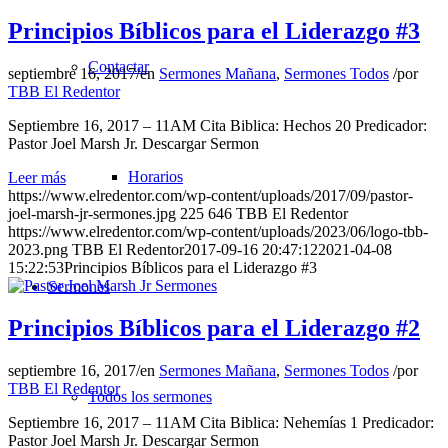
Principios Bíblicos para el Liderazgo #3
Contactar
septiembre 16, 2017
/
en
Sermones Mañana
,
Sermones Todos
/
por
TBB El Redentor
Septiembre 16, 2017 – 11AM Cita Biblica: Hechos 20 Predicador:
Pastor Joel Marsh Jr. Descargar Sermon
Horarios
Leer más
https://www.elredentor.com/wp-content/uploads/2017/09/pastor-
joel-marsh-jr-sermones.jpg
225
646
TBB El Redentor
https://www.elredentor.com/wp-content/uploads/2023/06/logo-tbb-
2023.png
TBB El Redentor
2017-09-16 20:47:12
2021-04-08
15:22:53
Principios Bíblicos para el Liderazgo #3
Sermones
Principios Bíblicos para el Liderazgo #2
septiembre 16, 2017
/
en
Sermones Mañana
,
Sermones Todos
/
por
TBB El Redentor
Todos los sermones
Septiembre 16, 2017 – 11AM Cita Biblica: Nehemías 1 Predicador:
Pastor Joel Marsh Jr. Descargar Sermon