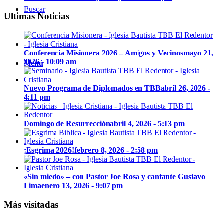
Buscar
Ultimas Noticias
Conferencia Misionera 2026 – Amigos y Vecinos
mayo 21,
2026 - 10:09 am
Menú
Nuevo Programa de Diplomados en TBB
abril 26, 2026 -
4:11 pm
Domingo de Resurrección
abril 4, 2026 - 5:13 pm
¡Esgrima 2026!
febrero 8, 2026 - 2:58 pm
«Sin miedo» – con Pastor Joe Rosa y cantante Gustavo
Lima
enero 13, 2026 - 9:07 pm
Más visitadas