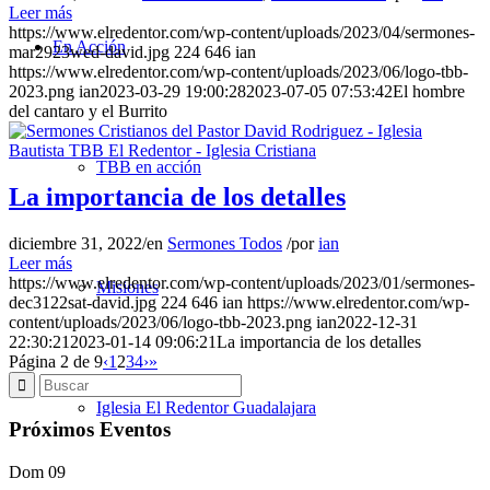
Leer más
https://www.elredentor.com/wp-content/uploads/2023/04/sermones-
En Acción
mar2923wed-david.jpg
224
646
ian
https://www.elredentor.com/wp-content/uploads/2023/06/logo-tbb-
2023.png
ian
2023-03-29 19:00:28
2023-07-05 07:53:42
El hombre
del cantaro y el Burrito
TBB en acción
La importancia de los detalles
diciembre 31, 2022
/
en
Sermones Todos
/
por
ian
Leer más
https://www.elredentor.com/wp-content/uploads/2023/01/sermones-
Misiones
dec3122sat-david.jpg
224
646
ian
https://www.elredentor.com/wp-
content/uploads/2023/06/logo-tbb-2023.png
ian
2022-12-31
22:30:21
2023-01-14 09:06:21
La importancia de los detalles
Página 2 de 9
‹
1
2
3
4
›
»
Iglesia El Redentor Guadalajara
Próximos Eventos
Dom
09