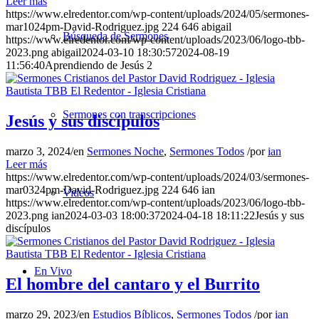
Leer más
https://www.elredentor.com/wp-content/uploads/2024/05/sermones-
mar1024pm-David-Rodriguez.jpg
224
646
abigail
Búsqueda de Sermones
https://www.elredentor.com/wp-content/uploads/2023/06/logo-tbb-
2023.png
abigail
2024-03-10 18:30:57
2024-08-19
11:56:40
Aprendiendo de Jesús 2
Sermones con transcripciones
Jesús y sus discípulos
marzo 3, 2024
/
en
Sermones Noche
,
Sermones Todos
/
por
ian
Leer más
https://www.elredentor.com/wp-content/uploads/2024/03/sermones-
mar0324pm-David-Rodriguez.jpg
224
646
ian
Videos
https://www.elredentor.com/wp-content/uploads/2023/06/logo-tbb-
2023.png
ian
2024-03-03 18:00:37
2024-04-18 18:11:22
Jesús y sus
discípulos
En Vivo
El hombre del cantaro y el Burrito
marzo 29, 2023
/
en
Estudios Bíblicos
,
Sermones Todos
/
por
ian