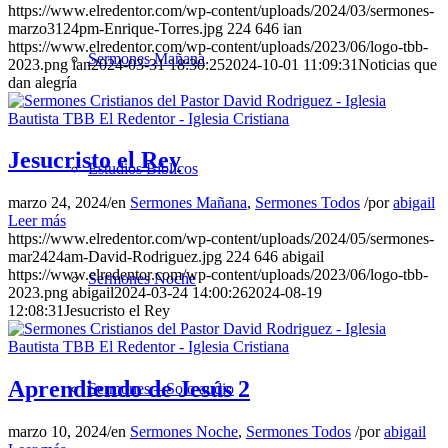
https://www.elredentor.com/wp-content/uploads/2024/03/sermones-
marzo3124pm-Enrique-Torres.jpg
224
646
ian
https://www.elredentor.com/wp-content/uploads/2023/06/logo-tbb-
Sermones Mañana
2023.png
ian
2024-03-31 18:30:25
2024-10-01 11:09:31
Noticias que
dan alegría
Jesucristo el Rey
Estudios Bíblicos
marzo 24, 2024
/
en
Sermones Mañana
,
Sermones Todos
/
por
abigail
Leer más
https://www.elredentor.com/wp-content/uploads/2024/05/sermones-
mar2424am-David-Rodriguez.jpg
224
646
abigail
https://www.elredentor.com/wp-content/uploads/2023/06/logo-tbb-
Sermones Noche
2023.png
abigail
2024-03-24 14:00:26
2024-08-19
12:08:31
Jesucristo el Rey
Aprendiendo de Jesús 2
Sermones – Solo audio
marzo 10, 2024
/
en
Sermones Noche
,
Sermones Todos
/
por
abigail