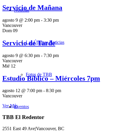
Servicio de Mañana
Noticias
agosto 9 @ 2:00 pm
-
3:30 pm
Vancouver
Dom
09
Servicio de Tarde
Las Últimas Noticias
agosto 9 @ 6:30 pm
-
7:30 pm
Vancouver
Mié
12
Fotos de TBB
Estudio Bíblico – Miércoles 7pm
agosto 12 @ 7:00 pm
-
8:30 pm
Vancouver
Ver Más
Eventos
TBB El Redentor
2551 East 49 Ave|Vancouver, BC