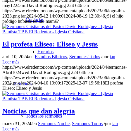
https://www.elredentor.com/wp-content/uploads/2024/05/sermones-
may1224am-David-Rodriguez.jpg
224
646
ian
https://www.elredentor.com/wp-content/uploads/2023/06/logo-tbb-
2023.png
ian
2024-05-12 14:00:01
2024-08-19 12:30:46
¿Si el hijo
Contactar
pródigo hubiese tenido mamá?
El profeta Eliseo: Eliseo y Jesús
Horarios
abril 10, 2024
/
en
Estudios Bíblicos
,
Sermones Todos
/
por
ian
Leer más
https://www.elredentor.com/wp-content/uploads/2024/04/sermones-
Abril1024wed-David-Rodriguez.jpg
224
646
ian
https://www.elredentor.com/wp-content/uploads/2023/06/logo-tbb-
2023.png
ian
2024-04-10 19:00:17
2025-12-07 19:56:18
El profeta
Sermones
Eliseo: Eliseo y Jesús
Noticias que dan alegría
Todos los sermones
marzo 31, 2024
/
en
Sermones Noche
,
Sermones Todos
/
por
ian
Leer más