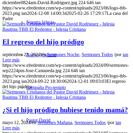
diciembre0824am-David-Rodriguez.jpg
224
646
ian
https://www.elredentor.com/wp-content/uploads/2023/06/logo-tbb-
2023.png
ian
2024-12-08 14:00:34
2025-02-26 17:29:17
La casa del
Padre
Nuestra Iglesia
El regreso del hijo pródigo
septiembre 22, 2024
/
en
Sermones Noche
,
Sermones Todos
/
por
ian
Nuevo Visitante
Leer más
https://www.elredentor.com/wp-content/uploads/2024/09/sermones-
sep2224pm-Jose-Castaneda.jpg
224
646
ian
https://www.elredentor.com/wp-content/uploads/2023/06/logo-tbb-
2023.png
ian
2024-09-22 18:30:06
2024-12-01 09:03:03
El regreso
del hijo pródigo
Campaña Pro-templo
¿Si el hijo pródigo hubiese tenido mamá?
Pastor David
mayo 12, 2024
/
en
Sermones Mañana
,
Sermones Todos
/
por
ian
Leer más