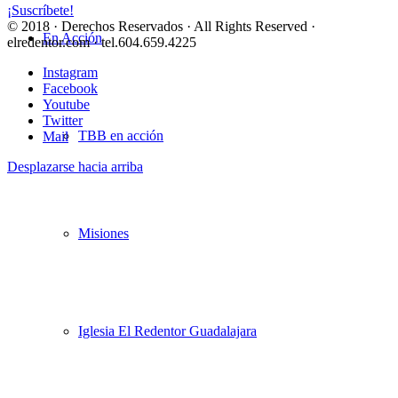
¡Suscríbete!
© 2018 · Derechos Reservados · All Rights Reserved ·
En Acción
elredentor.com · tel.604.659.4225
Instagram
Facebook
Youtube
Twitter
TBB en acción
Mail
Desplazarse hacia arriba
Misiones
Iglesia El Redentor Guadalajara