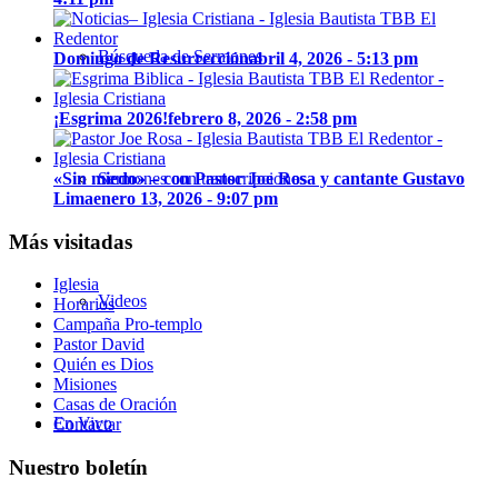
Búsqueda de Sermones
Domingo de Resurrección
abril 4, 2026 - 5:13 pm
¡Esgrima 2026!
febrero 8, 2026 - 2:58 pm
«Sin miedo» – con Pastor Joe Rosa y cantante Gustavo
Sermones con transcripciones
Lima
enero 13, 2026 - 9:07 pm
Más visitadas
Iglesia
Videos
Horarios
Campaña Pro-templo
Pastor David
Quién es Dios
Misiones
Casas de Oración
En Vivo
Contactar
Nuestro boletín