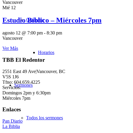
Vancouver
Mié
12
Estudio Bíblico – Miércoles 7pm
Contactar
agosto 12 @ 7:00 pm
-
8:30 pm
Vancouver
Ver Más
Horarios
TBB El Redentor
2551 East 49 Ave|Vancouver, BC
V5S 1J6
Tfno: 604.659.4225
Sermones
Servicios:
Domingos 2pm y 6:30pm
Miércoles 7pm
Enlaces
Todos los sermones
Pan Diario
La Biblia