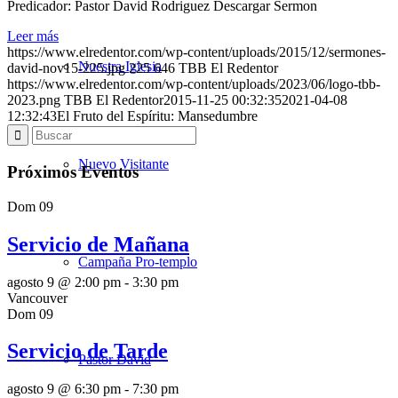
Predicador: Pastor David Rodriguez Descargar Sermon
Leer más
https://www.elredentor.com/wp-content/uploads/2015/12/sermones-
Nuestra Iglesia
david-nov15-225.jpg
225
646
TBB El Redentor
https://www.elredentor.com/wp-content/uploads/2023/06/logo-tbb-
2023.png
TBB El Redentor
2015-11-25 00:32:35
2021-04-08
12:32:43
El Fruto del Espíritu: Mansedumbre
Nuevo Visitante
Próximos Eventos
Dom
09
Servicio de Mañana
Campaña Pro-templo
agosto 9 @ 2:00 pm
-
3:30 pm
Vancouver
Dom
09
Servicio de Tarde
Pastor David
agosto 9 @ 6:30 pm
-
7:30 pm