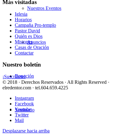
Más visitadas
Nuestros Eventos
Iglesia
Horarios
Campaña Pro-templo
Pastor David
Quién es Dios
Misiones
Anuncios
Casas de Oración
Contactar
Nuestro boletín
Donación
¡Suscríbete!
© 2018 · Derechos Reservados · All Rights Reserved ·
elredentor.com · tel.604.659.4225
Instagram
Facebook
Youtube
Seminario
Twitter
Mail
Desplazarse hacia arriba