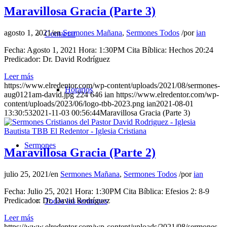
Maravillosa Gracia (Parte 3)
agosto 1, 2021
/
en
Sermones Mañana
,
Sermones Todos
/
por
ian
Contactar
Fecha: Agosto 1, 2021 Hora: 1:30PM Cita Bíblica: Hechos 20:24
Predicador: Dr. David Rodríguez
Leer más
https://www.elredentor.com/wp-content/uploads/2021/08/sermones-
Horarios
aug0121am-david.jpg
224
646
ian
https://www.elredentor.com/wp-
content/uploads/2023/06/logo-tbb-2023.png
ian
2021-08-01
13:30:53
2021-11-03 00:56:44
Maravillosa Gracia (Parte 3)
Sermones
Maravillosa Gracia (Parte 2)
julio 25, 2021
/
en
Sermones Mañana
,
Sermones Todos
/
por
ian
Fecha: Julio 25, 2021 Hora: 1:30PM Cita Bíblica: Efesios 2: 8-9
Predicador: Dr. David Rodríguez
Todos los sermones
Leer más
https://www.elredentor.com/wp-content/uploads/2021/08/sermones-