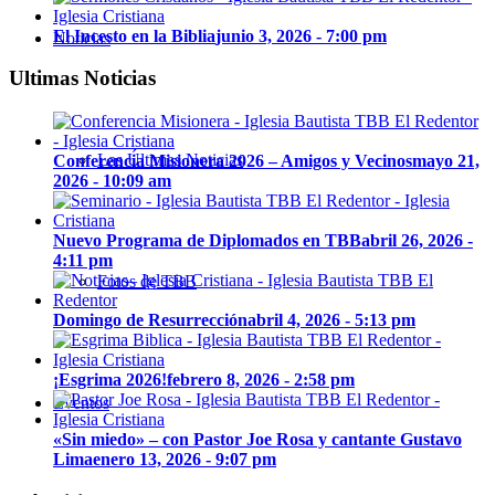
El Incesto en la Biblia
junio 3, 2026 - 7:00 pm
Noticias
Ultimas Noticias
Las Últimas Noticias
Conferencia Misionera 2026 – Amigos y Vecinos
mayo 21,
2026 - 10:09 am
Nuevo Programa de Diplomados en TBB
abril 26, 2026 -
4:11 pm
Fotos de TBB
Domingo de Resurrección
abril 4, 2026 - 5:13 pm
¡Esgrima 2026!
febrero 8, 2026 - 2:58 pm
Eventos
«Sin miedo» – con Pastor Joe Rosa y cantante Gustavo
Lima
enero 13, 2026 - 9:07 pm