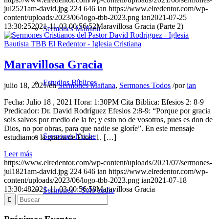
jul2521am-david.jpg
224
646
ian
https://www.elredentor.com/wp-
content/uploads/2023/06/logo-tbb-2023.png
ian
2021-07-25
13:30:25
2021-11-03 00:56:52
Maravillosa Gracia (Parte 2)
Sermones Mañana
Maravillosa Gracia
Estudios Bíblicos
julio 18, 2021
/
en
Sermones Mañana
,
Sermones Todos
/
por
ian
Fecha: Julio 18 , 2021 Hora: 1:30PM Cita Bíblica: Efesios 2: 8-9
Predicador: Dr. David Rodríguez Efesios 2:8-9: “Porque por gracia
sois salvos por medio de la fe; y esto no de vosotros, pues es don de
Dios, no por obras, para que nadie se gloríe”. En este mensaje
Sermones Noche
estudiamos la gracia de Dios: 1. […]
Leer más
https://www.elredentor.com/wp-content/uploads/2021/07/sermones-
jul1821am-david.jpg
224
646
ian
https://www.elredentor.com/wp-
content/uploads/2023/06/logo-tbb-2023.png
ian
2021-07-18
13:30:48
2021-11-03 00:56:58
Maravillosa Gracia
Sermones – Solo audio