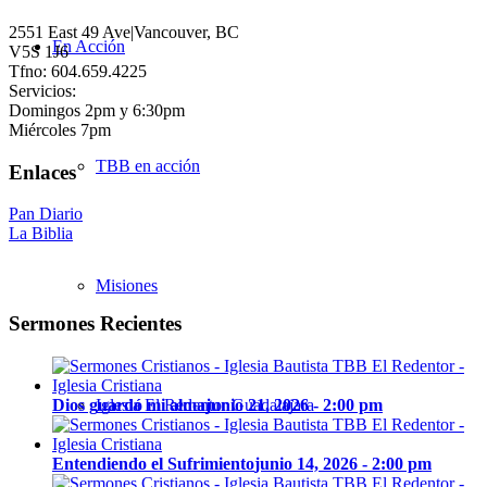
2551 East 49 Ave|Vancouver, BC
En Acción
V5S 1J6
Tfno: 604.659.4225
Servicios:
Domingos 2pm y 6:30pm
Miércoles 7pm
TBB en acción
Enlaces
Pan Diario
La Biblia
Misiones
Sermones Recientes
Dios guardó mi alma
junio 21, 2026 - 2:00 pm
Iglesia El Redentor Guadalajara
Entendiendo el Sufrimiento
junio 14, 2026 - 2:00 pm