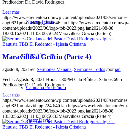
Predicador: Dr. David Rodríguez
Leer más
https://www.elredentor.com/wp-content/uploads/2021/08/sermones-
Nuestra Iglesia
aug0821pm-david.jpg
224
646
ian
https://www.elredentor.com/wp-
content/uploads/2023/06/logo-tbb-2023.png
ian
2021-08-08
18:00:16
2021-11-03 00:56:24
Maravillosa Gracia (Parte 5)
Nuevo Visitante
Maravillosa Gracia (Parte 4)
agosto 8, 2021
/
en
Sermones Mañana
,
Sermones Todos
/
por
ian
Fecha: Agosto 8, 2021 Hora: 1:30PM Cita Bíblica: Salmos 69:5
Predicador: Dr. David Rodríguez
Campaña Pro-templo
Leer más
https://www.elredentor.com/wp-content/uploads/2021/08/sermones-
aug0821am-david.jpg
224
646
ian
https://www.elredentor.com/wp-
content/uploads/2023/06/logo-tbb-2023.png
ian
2021-08-08
13:30:56
2021-11-03 00:56:33
Maravillosa Gracia (Parte 4)
Pastor David