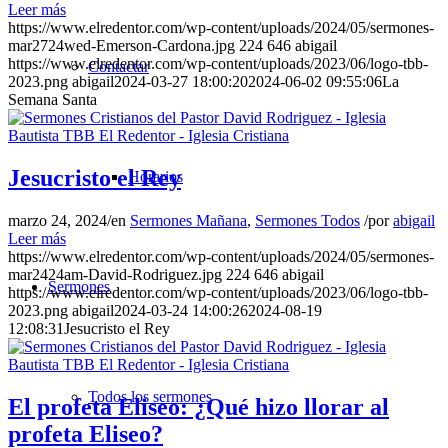
Leer más
https://www.elredentor.com/wp-content/uploads/2024/05/sermones-
mar2724wed-Emerson-Cardona.jpg
224
646
abigail
https://www.elredentor.com/wp-content/uploads/2023/06/logo-tbb-
Contactar
2023.png
abigail
2024-03-27 18:00:20
2024-06-02 09:55:06
La
Semana Santa
Jesucristo el Rey
Horarios
marzo 24, 2024
/
en
Sermones Mañana
,
Sermones Todos
/
por
abigail
Leer más
https://www.elredentor.com/wp-content/uploads/2024/05/sermones-
mar2424am-David-Rodriguez.jpg
224
646
abigail
Sermones
https://www.elredentor.com/wp-content/uploads/2023/06/logo-tbb-
2023.png
abigail
2024-03-24 14:00:26
2024-08-19
12:08:31
Jesucristo el Rey
Todos los sermones
El profeta Eliseo: ¿Qué hizo llorar al
profeta Eliseo?