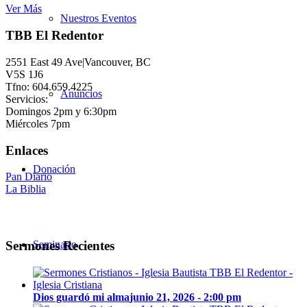
Ver Más
Nuestros Eventos
TBB El Redentor
2551 East 49 Ave|Vancouver, BC
V5S 1J6
Tfno: 604.659.4225
Anuncios
Servicios:
Domingos 2pm y 6:30pm
Miércoles 7pm
Enlaces
Donación
Pan Diario
La Biblia
Seminario
Sermones Recientes
Dios guardó mi alma
junio 21, 2026 - 2:00 pm