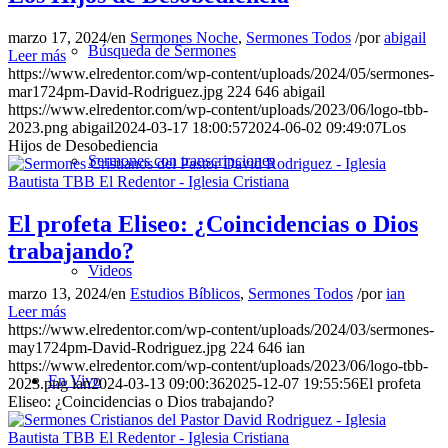
marzo 17, 2024
/
en
Sermones Noche
,
Sermones Todos
/
por
abigail
Búsqueda de Sermones
Leer más
https://www.elredentor.com/wp-content/uploads/2024/05/sermones-
mar1724pm-David-Rodriguez.jpg
224
646
abigail
https://www.elredentor.com/wp-content/uploads/2023/06/logo-tbb-
2023.png
abigail
2024-03-17 18:00:57
2024-06-02 09:49:07
Los
Hijos de Desobediencia
Sermones con transcripciones
El profeta Eliseo: ¿Coincidencias o Dios
trabajando?
Videos
marzo 13, 2024
/
en
Estudios Bíblicos
,
Sermones Todos
/
por
ian
Leer más
https://www.elredentor.com/wp-content/uploads/2024/03/sermones-
may1724pm-David-Rodriguez.jpg
224
646
ian
https://www.elredentor.com/wp-content/uploads/2023/06/logo-tbb-
En Vivo
2023.png
ian
2024-03-13 09:00:36
2025-12-07 19:55:56
El profeta
Eliseo: ¿Coincidencias o Dios trabajando?