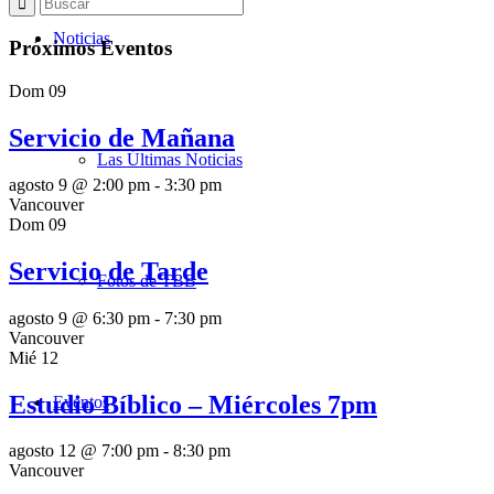
Noticias
Próximos Eventos
Dom
09
Servicio de Mañana
Las Últimas Noticias
agosto 9 @ 2:00 pm
-
3:30 pm
Vancouver
Dom
09
Servicio de Tarde
Fotos de TBB
agosto 9 @ 6:30 pm
-
7:30 pm
Vancouver
Mié
12
Estudio Bíblico – Miércoles 7pm
Eventos
agosto 12 @ 7:00 pm
-
8:30 pm
Vancouver