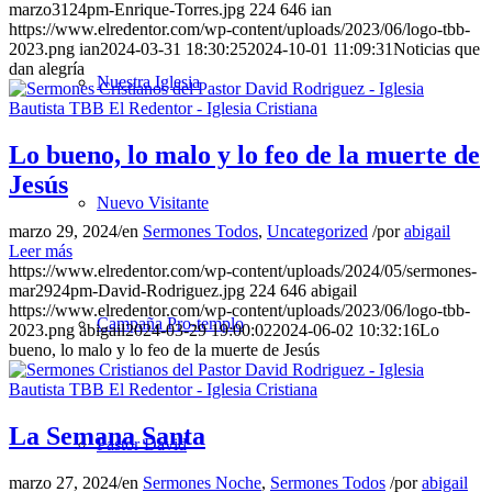
marzo3124pm-Enrique-Torres.jpg
224
646
ian
https://www.elredentor.com/wp-content/uploads/2023/06/logo-tbb-
2023.png
ian
2024-03-31 18:30:25
2024-10-01 11:09:31
Noticias que
dan alegría
Nuestra Iglesia
Lo bueno, lo malo y lo feo de la muerte de
Jesús
Nuevo Visitante
marzo 29, 2024
/
en
Sermones Todos
,
Uncategorized
/
por
abigail
Leer más
https://www.elredentor.com/wp-content/uploads/2024/05/sermones-
mar2924pm-David-Rodriguez.jpg
224
646
abigail
https://www.elredentor.com/wp-content/uploads/2023/06/logo-tbb-
Campaña Pro-templo
2023.png
abigail
2024-03-29 19:00:02
2024-06-02 10:32:16
Lo
bueno, lo malo y lo feo de la muerte de Jesús
La Semana Santa
Pastor David
marzo 27, 2024
/
en
Sermones Noche
,
Sermones Todos
/
por
abigail