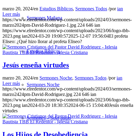
marzo 20, 2024
/
en
Estudios Bíblicos
,
Sermones Todos
/
por
ian
Leer más
Sermones Mañana
https://www.elredentor.com/wp-content/uploads/2024/03/sermones-
marzo2024pm-David-Rodriguez-1.jpg
224
646
ian
https://www.elredentor.com/wp-content/uploads/2023/06/logo-tbb-
2023.png
ian
2024-03-20 19:00:57
2025-12-07 19:56:04
El profeta
Eliseo: ¿Qué hizo llorar al profeta Eliseo?
Estudios Bíblicos
Jesús enseña virtudes
marzo 20, 2024
/
en
Sermones Noche
,
Sermones Todos
/
por
ian
Leer más
Sermones Noche
https://www.elredentor.com/wp-content/uploads/2024/03/sermones-
marzo2424pm-David-Rodriguez.jpg
224
646
ian
https://www.elredentor.com/wp-content/uploads/2023/06/logo-tbb-
2023.png
ian
2024-03-20 18:30:35
2024-06-15 15:04:40
Jesús enseña
virtudes
Sermones – Solo audio
Los Hijos de Desobediencia