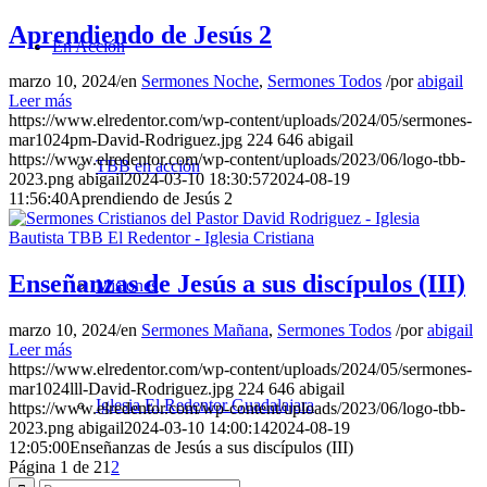
Aprendiendo de Jesús 2
En Acción
marzo 10, 2024
/
en
Sermones Noche
,
Sermones Todos
/
por
abigail
Leer más
https://www.elredentor.com/wp-content/uploads/2024/05/sermones-
mar1024pm-David-Rodriguez.jpg
224
646
abigail
https://www.elredentor.com/wp-content/uploads/2023/06/logo-tbb-
TBB en acción
2023.png
abigail
2024-03-10 18:30:57
2024-08-19
11:56:40
Aprendiendo de Jesús 2
Enseñanzas de Jesús a sus discípulos (III)
Misiones
marzo 10, 2024
/
en
Sermones Mañana
,
Sermones Todos
/
por
abigail
Leer más
https://www.elredentor.com/wp-content/uploads/2024/05/sermones-
mar1024lll-David-Rodriguez.jpg
224
646
abigail
Iglesia El Redentor Guadalajara
https://www.elredentor.com/wp-content/uploads/2023/06/logo-tbb-
2023.png
abigail
2024-03-10 14:00:14
2024-08-19
12:05:00
Enseñanzas de Jesús a sus discípulos (III)
Página 1 de 2
1
2