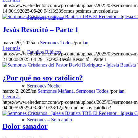
https://www.elredentor.com/wp-content/uploads/2025/03/sermones-
14:00:19
2025-05-20 04:13:33
Somos pesimos inversionistas
Sermones Mañana
Jesús Resucitó – Parte 1
marzo 20, 2025
/
en
Sermones Todos
/
por
ian
Leer más
Estudios Bíblicos
https://www.elredentor.com/wp-content/uploads/2025/03/sermones-
21:00:08
2025-04-29 17:29:33
Jesús Resucitó - Parte 1
¿Por qué no soy católico?
Sermones Noche
marzo 2, 2025
/
en
Sermones Mañana
,
Sermones Todos
/
por
ian
Leer más
https://www.elredentor.com/wp-content/uploads/2025/03/sermones-
04:00:59
2025-03-30 10:28:12
¿Por qué no soy católico?
Sermones – Solo audio
Dolor sanador