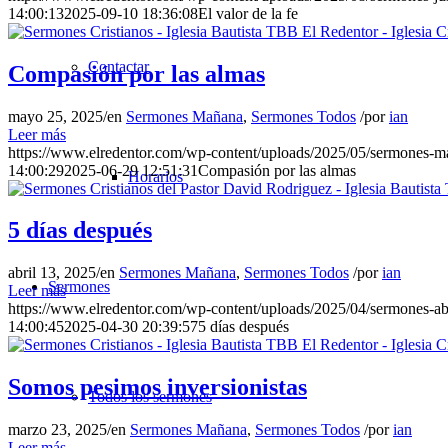
14:00:13
2025-09-10 18:36:08
El valor de la fe
Contactar
Compasión por las almas
mayo 25, 2025
/
en
Sermones Mañana
,
Sermones Todos
/
por
ian
Leer más
https://www.elredentor.com/wp-content/uploads/2025/05/sermones
14:00:29
2025-06-29 12:51:31
Compasión por las almas
Horarios
5 días después
abril 13, 2025
/
en
Sermones Mañana
,
Sermones Todos
/
por
ian
Sermones
Leer más
https://www.elredentor.com/wp-content/uploads/2025/04/sermones-a
14:00:45
2025-04-30 20:39:57
5 días después
Somos pesimos inversionistas
Todos los sermones
marzo 23, 2025
/
en
Sermones Mañana
,
Sermones Todos
/
por
ian
Leer más