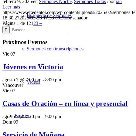
febrero 9, 2025
/
en
Sermones Noche
,
Sermones Todos
/
por
ian
Leer más
https://www.elredentor.com/wp-content/uploads/2025/02/sermones-
Búsqueda de Sermones
18:30:27
2025-03-28 17:33:09
Dolor sanador
Página 1 de 12
1
2
3
›
»
Próximos Eventos
Sermones con transcripciones
Vie
07
Jóvenes en Victoria
agosto 7 @ 7:00 pm
-
8:00 pm
Videos
Vancouver
Vie
07
Casas de Oración – en línea y presencial
En Vivo
agosto 7 @ 7:30 pm
-
9:00 pm
Dom
09
Servicio de Mañana