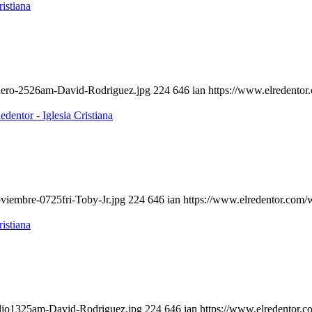
enero-2526am-David-Rodriguez.jpg
224
646
ian
https://www.elredentor
viembre-0725fri-Toby-Jr.jpg
224
646
ian
https://www.elredentor.com/
ulio1325am-David-Rodriguez.jpg
224
646
ian
https://www.elredentor.