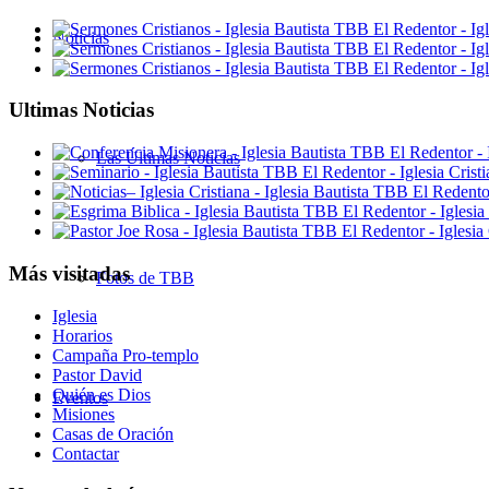
Noticias
Ultimas Noticias
Las Últimas Noticias
Más visitadas
Fotos de TBB
Iglesia
Horarios
Campaña Pro-templo
Pastor David
Quién es Dios
Eventos
Misiones
Casas de Oración
Contactar