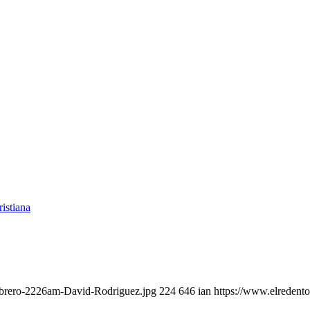
ebrero-2226am-David-Rodriguez.jpg
224
646
ian
https://www.elredent