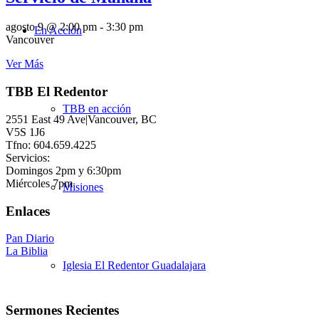
agosto 9 @ 2:00 pm
-
3:30 pm
En Acción
Vancouver
Ver Más
TBB El Redentor
TBB en acción
2551 East 49 Ave|Vancouver, BC
V5S 1J6
Tfno: 604.659.4225
Servicios:
Domingos 2pm y 6:30pm
Miércoles 7pm
Misiones
Enlaces
Pan Diario
La Biblia
Iglesia El Redentor Guadalajara
Sermones Recientes