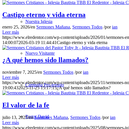
Castigo eterno y vida eterna
Nuestra Iglesia
enero 25, 2026
/
en
Sermones Mañana
,
Sermones Todos
/
por
ian
Leer más
https://www.elredentor.com/wp-content/uploads/2026/01/sermones-
14:00:07
2026-03-19 11:44:41
Castigo eterno y vida eterna
Nuevo Visitante
¿A qué hemos sido llamados?
noviembre 7, 2025
/
en
Sermones Todos
/
por
ian
Leer más
https://www.elredentor.com/wp-content/uploads/2025/11/sermones-no
Campaña Pro-templo
19:00:43
2025-11-25 15:17:15
¿A qué hemos sido llamados?
El valor de la fe
Pastor David
julio 13, 2025
/
en
Sermones Mañana
,
Sermones Todos
/
por
ian
Leer más
https://www.elredentor.com/wp-content/uploads/2025/08/sermones-j