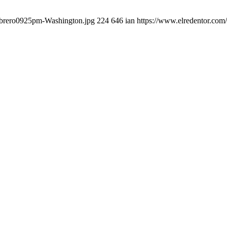
febrero0925pm-Washington.jpg
224
646
ian
https://www.elredentor.com