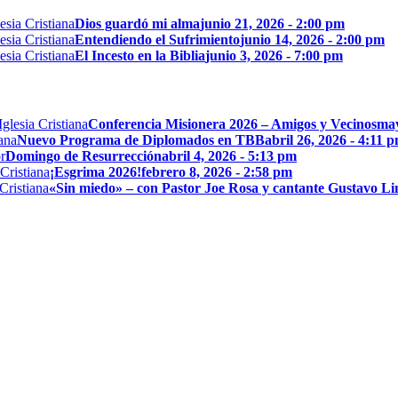
Dios guardó mi alma
junio 21, 2026 - 2:00 pm
Entendiendo el Sufrimiento
junio 14, 2026 - 2:00 pm
El Incesto en la Biblia
junio 3, 2026 - 7:00 pm
Conferencia Misionera 2026 – Amigos y Vecinos
may
Nuevo Programa de Diplomados en TBB
abril 26, 2026 - 4:11 
Domingo de Resurrección
abril 4, 2026 - 5:13 pm
¡Esgrima 2026!
febrero 8, 2026 - 2:58 pm
«Sin miedo» – con Pastor Joe Rosa y cantante Gustavo L