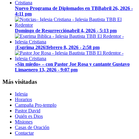
Nuevo Programa de Diplomados en TBB
abril 26, 2026 -
4:11 pm
Domingo de Resurrección
abril 4, 2026 - 5:13 pm
¡Esgrima 2026!
febrero 8, 2026 - 2:58 pm
«Sin miedo» – con Pastor Joe Rosa y cantante Gustavo
Lima
enero 13, 2026 - 9:07 pm
Más visitadas
Iglesia
Horarios
Campaña Pro-templo
Pastor David
Quién es Dios
Misiones
Casas de Oración
Contactar