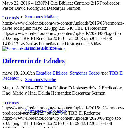
Mayo 22, 2016 – 1:30PM Cita Biblica: Cantares 2:15 Predicador:
Pastor David Rodriguez Descargar Sermon
Sermones Mañana
Leer más
https://www.elredentor.com/wp-content/uploads/2016/05/sermones-
david-rodriguez-mayo-225.jpg
225
646
TBB El Redentor
https://www.elredentor.com/wp-content/uploads/2023/06/logo-tbb-
2023.png
TBB El Redentor
2016-05-22 09:35:26
2021-04-08
14:06:13
Las Zorras Pequeñas que Destruyen las Viñas
Estudios Bíblicos
Diferencia de Edades
mayo 18, 2016
/
en
Estudios Bíblicos
,
Sermones Todos
/
por
TBB El
Redentor
Sermones Noche
Mayo 18, 2016 – 7PM Cita Biblica: Eclesiastes 4:9-12 Predicador:
Hno. Mario y Hna. Dalida Hernandez Descargar Sermon
Leer más
https://www.elredentor.com/wp-content/uploads/2015/12/sermones-
Sermones – Solo audio
predicador-general-225.jpg
225
646
TBB El Redentor
https://www.elredentor.com/wp-content/uploads/2023/06/logo-tbb-
2023.png
TBB El Redentor
2016-05-18 09:42:12
2021-04-08