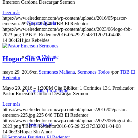
Emerson Cardona Descargar Sermon
Leer más
https://www.elredentor.com/wp-content/uploads/2016/05/pastor-
Nuestra Iglesia
emerson-225.jpg
225
646
TBB El Redentor
https://www.elredentor.com/wp-content/uploads/2023/06/logo-tbb-
2023.png
TBB El Redentor
2016-05-29 22:48:11
2021-04-08
14:06:42
Hijos Rebeldes
Nuevo Visitante
Hogar Sin Amor
mayo 29, 2016
/
en
Sermones Mañana
,
Sermones Todos
/
por
TBB El
Redentor
Mayo 29, 2016 – 1:30PM Cita Biblica: 1 Corintios 13:1 Predicador:
Campaña Pro-templo
Pastor Emerson Cardona Descargar Sermon
Leer más
https://www.elredentor.com/wp-content/uploads/2016/05/pastor-
emerson-225.jpg
225
646
TBB El Redentor
https://www.elredentor.com/wp-content/uploads/2023/06/logo-tbb-
Pastor David
2023.png
TBB El Redentor
2016-05-29 22:37:33
2021-04-08
14:06:33
Hogar Sin Amor