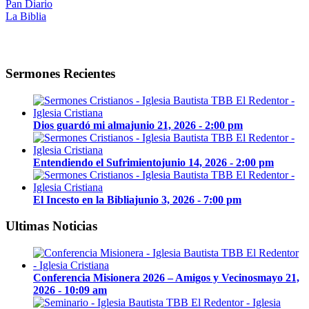
Pan Diario
La Biblia
Sermones Recientes
Dios guardó mi alma
junio 21, 2026 - 2:00 pm
Entendiendo el Sufrimiento
junio 14, 2026 - 2:00 pm
El Incesto en la Biblia
junio 3, 2026 - 7:00 pm
Ultimas Noticias
Conferencia Misionera 2026 – Amigos y Vecinos
mayo 21,
2026 - 10:09 am