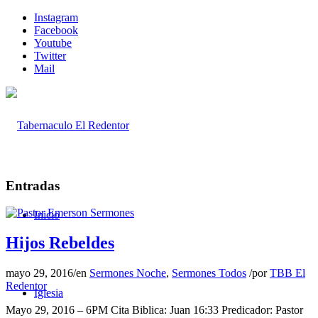
Instagram
Facebook
Youtube
Twitter
Mail
Entradas
Inicio
Hijos Rebeldes
mayo 29, 2016
/
en
Sermones Noche
,
Sermones Todos
/
por
TBB El
Redentor
Iglesia
Mayo 29, 2016 – 6PM Cita Biblica: Juan 16:33 Predicador: Pastor