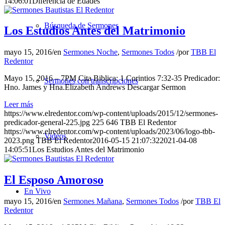
14:06:01
Diferencia de Edades
Búsqueda de Sermones
Los Estudios Antes del Matrimonio
mayo 15, 2016
/
en
Sermones Noche
,
Sermones Todos
/
por
TBB El
Redentor
Mayo 15, 2016 – 7PM Cita Biblica: 1 Corintios 7:32-35 Predicador:
Sermones con transcripciones
Hno. James y Hna.Elizabeth Andrews Descargar Sermon
Leer más
https://www.elredentor.com/wp-content/uploads/2015/12/sermones-
predicador-general-225.jpg
225
646
TBB El Redentor
https://www.elredentor.com/wp-content/uploads/2023/06/logo-tbb-
Videos
2023.png
TBB El Redentor
2016-05-15 21:07:32
2021-04-08
14:05:51
Los Estudios Antes del Matrimonio
El Esposo Amoroso
En Vivo
mayo 15, 2016
/
en
Sermones Mañana
,
Sermones Todos
/
por
TBB El
Redentor