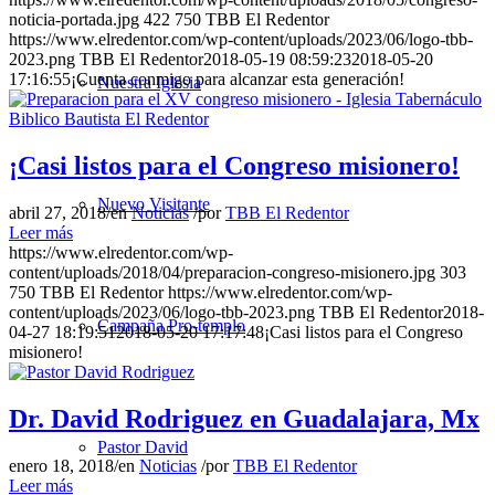
noticia-portada.jpg
422
750
TBB El Redentor
https://www.elredentor.com/wp-content/uploads/2023/06/logo-tbb-
2023.png
TBB El Redentor
2018-05-19 08:59:23
2018-05-20
17:16:55
¡Cuenta conmigo para alcanzar esta generación!
Nuestra Iglesia
¡Casi listos para el Congreso misionero!
Nuevo Visitante
abril 27, 2018
/
en
Noticias
/
por
TBB El Redentor
Leer más
https://www.elredentor.com/wp-
content/uploads/2018/04/preparacion-congreso-misionero.jpg
303
750
TBB El Redentor
https://www.elredentor.com/wp-
content/uploads/2023/06/logo-tbb-2023.png
TBB El Redentor
2018-
Campaña Pro-templo
04-27 18:19:51
2018-05-20 17:17:48
¡Casi listos para el Congreso
misionero!
Dr. David Rodriguez en Guadalajara, Mx
Pastor David
enero 18, 2018
/
en
Noticias
/
por
TBB El Redentor
Leer más