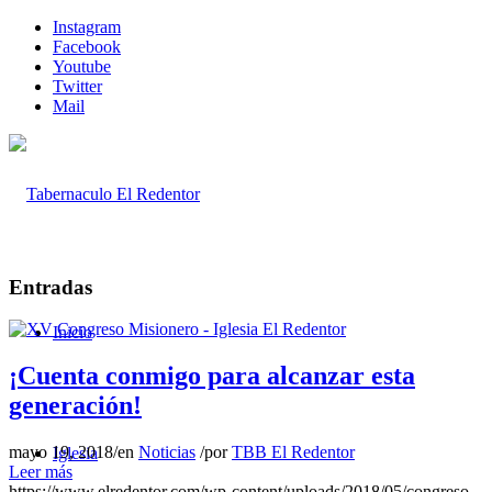
Instagram
Facebook
Youtube
Twitter
Mail
Entradas
Inicio
¡Cuenta conmigo para alcanzar esta
generación!
mayo 19, 2018
/
en
Noticias
/
por
TBB El Redentor
Iglesia
Leer más
https://www.elredentor.com/wp-content/uploads/2018/05/congreso-