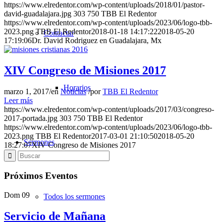
https://www.elredentor.com/wp-content/uploads/2018/01/pastor-
david-guadalajara.jpg
303
750
TBB El Redentor
https://www.elredentor.com/wp-content/uploads/2023/06/logo-tbb-
2023.png
TBB El Redentor
2018-01-18 14:17:22
2018-05-20
Contactar
17:19:06
Dr. David Rodriguez en Guadalajara, Mx
XIV Congreso de Misiones 2017
Horarios
marzo 1, 2017
/
en
Noticias
/
por
TBB El Redentor
Leer más
https://www.elredentor.com/wp-content/uploads/2017/03/congreso-
2017-portada.jpg
303
750
TBB El Redentor
https://www.elredentor.com/wp-content/uploads/2023/06/logo-tbb-
2023.png
TBB El Redentor
2017-03-01 21:10:50
2018-05-20
Sermones
18:27:07
XIV Congreso de Misiones 2017
Próximos Eventos
Dom
09
Todos los sermones
Servicio de Mañana