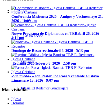
En Acción
Conferencia Misionera 2026 – Amigos y Vecinos
mayo 21,
2026 - 10:09 am
Nuevo Programa de Diplomados en TBB
abril 26, 2026 -
TBB en acción
4:11 pm
Domingo de Resurrección
abril 4, 2026 - 5:13 pm
Misiones
¡Esgrima 2026!
febrero 8, 2026 - 2:58 pm
«Sin miedo» – con Pastor Joe Rosa y cantante Gustavo
Lima
enero 13, 2026 - 9:07 pm
Iglesia El Redentor Guadalajara
Más visitadas
Iglesia
Horarios