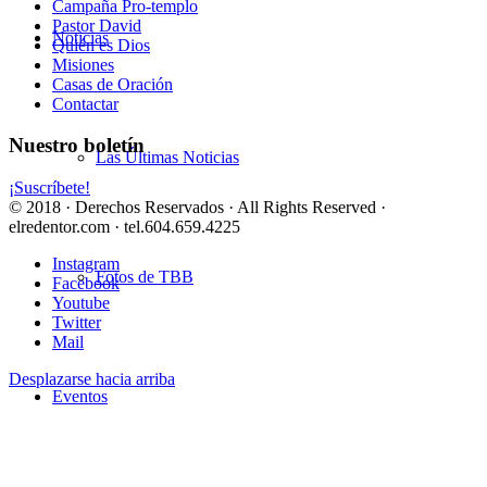
Campaña Pro-templo
Pastor David
Noticias
Quién es Dios
Misiones
Casas de Oración
Contactar
Nuestro boletín
Las Últimas Noticias
¡Suscríbete!
© 2018 · Derechos Reservados · All Rights Reserved ·
elredentor.com · tel.604.659.4225
Instagram
Fotos de TBB
Facebook
Youtube
Twitter
Mail
Desplazarse hacia arriba
Eventos