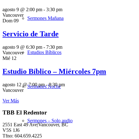
agosto 9 @ 2:00 pm
-
3:30 pm
Vancouver
Sermones Mañana
Dom
09
Servicio de Tarde
agosto 9 @ 6:30 pm
-
7:30 pm
Estudios Bíblicos
Vancouver
Mié
12
Estudio Bíblico – Miércoles 7pm
agosto 12 @ 7:00 pm
-
8:30 pm
Sermones Noche
Vancouver
Ver Más
TBB El Redentor
Sermones – Solo audio
2551 East 49 Ave|Vancouver, BC
V5S 1J6
Tfno: 604.659.4225