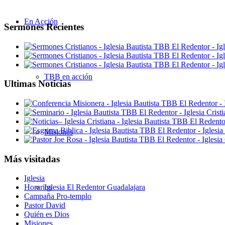
En Acción
Sermones Recientes
TBB en acción
Ultimas Noticias
Misiones
Más visitadas
Iglesia
Iglesia El Redentor Guadalajara
Horarios
Campaña Pro-templo
Pastor David
Quién es Dios
Misiones