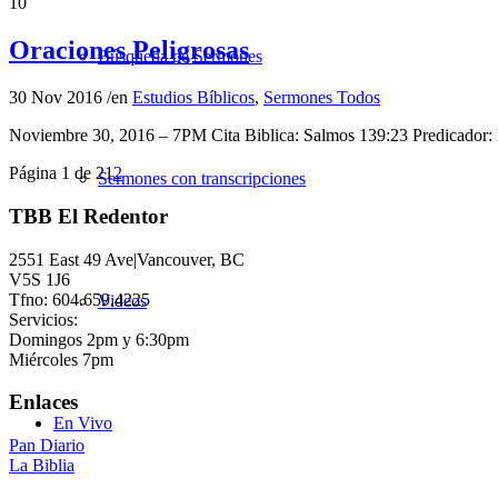
10
Oraciones Peligrosas
Búsqueda de Sermones
30 Nov 2016
/
en
Estudios Bíblicos
,
Sermones Todos
Noviembre 30, 2016 – 7PM Cita Biblica: Salmos 139:23 Predicador
Página 1 de 2
1
2
Sermones con transcripciones
TBB El Redentor
2551 East 49 Ave|Vancouver, BC
V5S 1J6
Tfno: 604.659.4225
Videos
Servicios:
Domingos 2pm y 6:30pm
Miércoles 7pm
Enlaces
En Vivo
Pan Diario
La Biblia