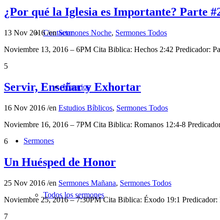
¿Por qué la Iglesia es Importante? Parte #
Contactar
13 Nov 2016
/
en
Sermones Noche
,
Sermones Todos
Noviembre 13, 2016 – 6PM Cita Biblica: Hechos 2:42 Predicador: 
5
Servir, Enseñar y Exhortar
Horarios
16 Nov 2016
/
en
Estudios Bíblicos
,
Sermones Todos
Noviembre 16, 2016 – 7PM Cita Biblica: Romanos 12:4-8 Predicad
Sermones
6
Un Huésped de Honor
25 Nov 2016
/
en
Sermones Mañana
,
Sermones Todos
Todos los sermones
Noviembre 25, 2016 – 7:30PM Cita Biblica: Éxodo 19:1 Predicador:
7