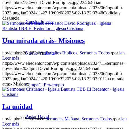
noviembre2724wed-David-Rodriguez.jpg
224
646
ian
https://www.elredentor.com/wp-content/uploads/2023/06/logo-tbb-
2023.png
ian
2024-11-27 19:00:08
2025-02-18 22:07:46
Codicia y
desgracia
Nuestra Iglesia
Una mirada atrás- Misiones
noviembre 20, 2024
/
en
Estudios Bíblicos
,
Sermones Todos
/
por
ian
Nuevo Visitante
Leer más
https://www.elredentor.com/wp-content/uploads/2024/11/sermones-
noviembre2024pm-David-Rodriguez.jpg
224
646
ian
https://www.elredentor.com/wp-content/uploads/2023/06/logo-tbb-
2023.png
ian
2024-11-20 19:00:32
2025-02-18 22:02:01
Una mirada
atrás- Misiones
Campaña Pro-templo
La unidad
Pastor David
noviembre 17, 2024
/
en
Sermones Mañana
,
Sermones Todos
/
por
ian
Leer más