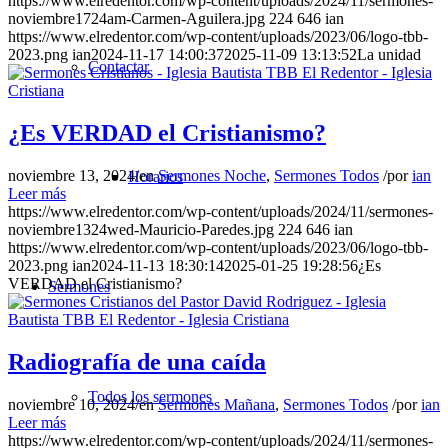
https://www.elredentor.com/wp-content/uploads/2024/11/sermones-
noviembre1724am-Carmen-Aguilera.jpg
224
646
ian
https://www.elredentor.com/wp-content/uploads/2023/06/logo-tbb-
2023.png
ian
2024-11-17 14:00:37
2025-11-09 13:13:52
La unidad
Contactar
¿Es VERDAD el Cristianismo?
noviembre 13, 2024
/
en
Sermones Noche
,
Sermones Todos
/
por
ian
Horarios
Leer más
https://www.elredentor.com/wp-content/uploads/2024/11/sermones-
noviembre1324wed-Mauricio-Paredes.jpg
224
646
ian
https://www.elredentor.com/wp-content/uploads/2023/06/logo-tbb-
2023.png
ian
2024-11-13 18:30:14
2025-01-25 19:28:56
¿Es
VERDAD el Cristianismo?
Sermones
Radiografía de una caída
Todos los sermones
noviembre 10, 2024
/
en
Sermones Mañana
,
Sermones Todos
/
por
ian
Leer más
https://www.elredentor.com/wp-content/uploads/2024/11/sermones-