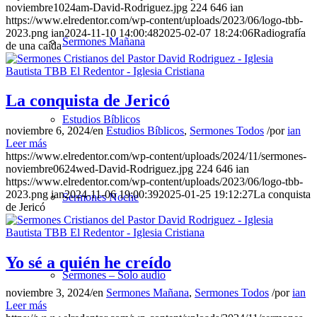
noviembre1024am-David-Rodriguez.jpg
224
646
ian
https://www.elredentor.com/wp-content/uploads/2023/06/logo-tbb-
2023.png
ian
2024-11-10 14:00:48
2025-02-07 18:24:06
Radiografía
Sermones Mañana
de una caída
La conquista de Jericó
Estudios Bíblicos
noviembre 6, 2024
/
en
Estudios Bíblicos
,
Sermones Todos
/
por
ian
Leer más
https://www.elredentor.com/wp-content/uploads/2024/11/sermones-
noviembre0624wed-David-Rodriguez.jpg
224
646
ian
https://www.elredentor.com/wp-content/uploads/2023/06/logo-tbb-
2023.png
ian
2024-11-06 19:00:39
2025-01-25 19:12:27
La conquista
Sermones Noche
de Jericó
Yo sé a quién he creído
Sermones – Solo audio
noviembre 3, 2024
/
en
Sermones Mañana
,
Sermones Todos
/
por
ian
Leer más