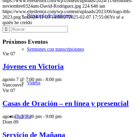
https://www.elredentor.com/wp-content/uploads/2024/11/sermones-
noviembre0324am-David-Rodriguez.jpg
224
646
ian
https://www.elredentor.com/wp-content/uploads/2023/06/logo-tbb-
Búsqueda de Sermones
2023.png
ian
2024-11-03 14:00:27
2025-02-07 17:55:06
Yo sé a
quién he creído
Próximos Eventos
Sermones con transcripciones
Vie
07
Jóvenes en Victoria
agosto 7 @ 7:00 pm
-
8:00 pm
Videos
Vancouver
Vie
07
Casas de Oración – en línea y presencial
En Vivo
agosto 7 @ 7:30 pm
-
9:00 pm
Dom
09
Servicio de Mañana