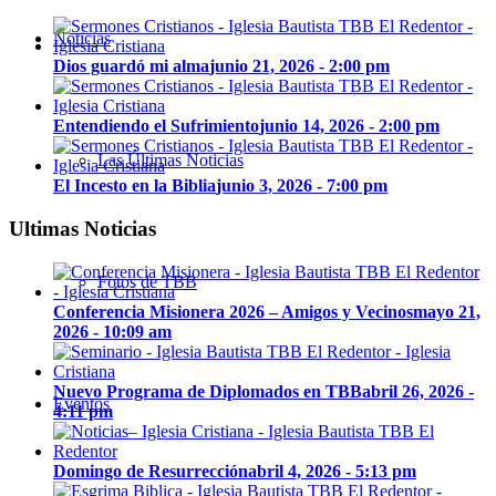
Noticias
Dios guardó mi alma
junio 21, 2026 - 2:00 pm
Entendiendo el Sufrimiento
junio 14, 2026 - 2:00 pm
Las Últimas Noticias
El Incesto en la Biblia
junio 3, 2026 - 7:00 pm
Ultimas Noticias
Fotos de TBB
Conferencia Misionera 2026 – Amigos y Vecinos
mayo 21,
2026 - 10:09 am
Nuevo Programa de Diplomados en TBB
abril 26, 2026 -
Eventos
4:11 pm
Domingo de Resurrección
abril 4, 2026 - 5:13 pm