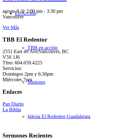
agosto 9 @ 2:00 pm
-
3:30 pm
En Acción
Vancouver
Ver Más
TBB El Redentor
TBB en acción
2551 East 49 Ave|Vancouver, BC
V5S 1J6
Tfno: 604.659.4225
Servicios:
Domingos 2pm y 6:30pm
Miércoles 7pm
Misiones
Enlaces
Pan Diario
La Biblia
Iglesia El Redentor Guadalajara
Sermones Recientes