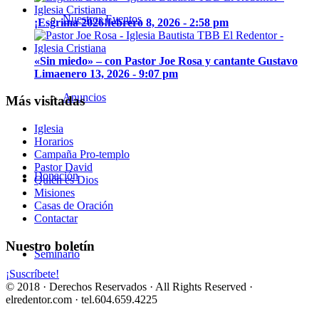
Nuestros Eventos
¡Esgrima 2026!
febrero 8, 2026 - 2:58 pm
«Sin miedo» – con Pastor Joe Rosa y cantante Gustavo
Lima
enero 13, 2026 - 9:07 pm
Anuncios
Más visitadas
Iglesia
Horarios
Campaña Pro-templo
Pastor David
Donación
Quién es Dios
Misiones
Casas de Oración
Contactar
Nuestro boletín
Seminario
¡Suscríbete!
© 2018 · Derechos Reservados · All Rights Reserved ·
elredentor.com · tel.604.659.4225