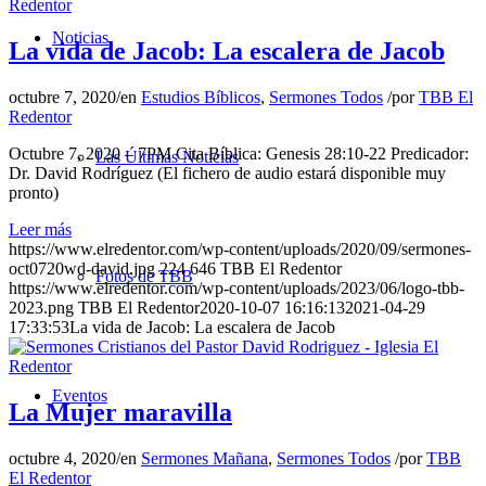
Noticias
La vida de Jacob: La escalera de Jacob
octubre 7, 2020
/
en
Estudios Bíblicos
,
Sermones Todos
/
por
TBB El
Redentor
Octubre 7, 2020 – 7PM Cita Bíblica: Genesis 28:10-22 Predicador:
Las Últimas Noticias
Dr. David Rodríguez (El fichero de audio estará disponible muy
pronto)
Leer más
https://www.elredentor.com/wp-content/uploads/2020/09/sermones-
oct0720wd-david.jpg
224
646
TBB El Redentor
Fotos de TBB
https://www.elredentor.com/wp-content/uploads/2023/06/logo-tbb-
2023.png
TBB El Redentor
2020-10-07 16:16:13
2021-04-29
17:33:53
La vida de Jacob: La escalera de Jacob
Eventos
La Mujer maravilla
octubre 4, 2020
/
en
Sermones Mañana
,
Sermones Todos
/
por
TBB
El Redentor