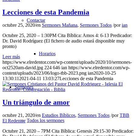
Lecciones de esta Pandemia
Contactar
octubre 25, 2020
/
en
Sermones Mañana
,
Sermones Todos
/
por
ian
Octubre 25, 2020 – 1:30PM Cita Bíblica: Amos 4: 6-13 Predicador:
Dr. David Rodríguez (El fichero de audio estará disponible muy
pronto)
Horarios
Leer más
https://www.elredentor.com/wp-content/uploads/2020/10/sermones-
oct2520am-david.jpg
224
646
ian
https://www.elredentor.com/wp-
content/uploads/2023/06/logo-tbb-2023.png
ian
2020-10-25
13:30:11
2021-04-11 13:03:27
Lecciones de esta Pandemia
Sermones
Un triángulo de amor
octubre 21, 2020
/
en
Estudios Bíblicos
,
Sermones Todos
/
por
TBB
Todos los sermones
El Redentor
Octubre 21, 2020 – 7PM Cita Bíblica: Genesis 29:15-30 Predicador: