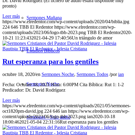
Dr. David Rodríguez (El fichero de audio estará disponible muy
pronto)
Leer más
Sermones Mañana
https://www.elredentor.com/wp-content/uploads/2020/04/biblia.jpg
224
646
TBB El Redentor
https://www.elredentor.com/wp-
content/uploads/2023/06/logo-tbb-2023.png
TBB El Redentor
2020-
10-21 11:23:43
2021-04-29 17:40:56
Un triángulo de amor
Estudios Bíblicos
Rut esperanza para los gentiles
octubre 18, 2020
/
en
Sermones Noche
,
Sermones Todos
/
por
ian
Sermones Noche
Fecha: Octubre 18, 2021 Hora: 6:00PM Cita Bíblica: Rut 1: 1-2
Predicador: Dr. David Rodríguez
Leer más
https://www.elredentor.com/wp-content/uploads/2021/05/sermones-
oct1820pm-david.jpg
224
646
ian
https://www.elredentor.com/wp-
content/uploads/2023/06/logo-tbb-2023.png
ian
2020-10-18
Sermones – Solo audio
18:00:46
2021-05-04 22:31:16
Rut esperanza para los gentiles