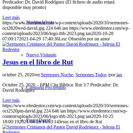
Predicador: Dr. David Rodríguez (El fichero de audio estará
disponible muy pronto)
Leer más
Nuestra Iglesia
https://www.elredentor.com/wp-content/uploads/2020/10/sermones-
oct2820wed-david.jpg
224
646
ian
https://www.elredentor.com/wp-
content/uploads/2023/06/logo-tbb-2023.png
ian
2020-10-28
07:00:17
2021-04-29 17:40:36
Lea: Obsesión por un amor
Nuevo Visitante
Jesus en el libro de Rut
octubre 25, 2020
/
en
Sermones Noche
,
Sermones Todos
/
por
ian
Octubre 25, 2020 – 6PM Cita Bíblica: Rut 3:7 Predicador: Dr.
Campaña Pro-templo
David Rodríguez
Leer más
https://www.elredentor.com/wp-content/uploads/2020/10/sermones-
oct2520pm-david.jpg
224
646
ian
https://www.elredentor.com/wp-
content/uploads/2023/06/logo-tbb-2023.png
ian
2020-10-25
Pastor David
18:00:19
2021-04-29 16:53:14
Jesus en el libro de Rut