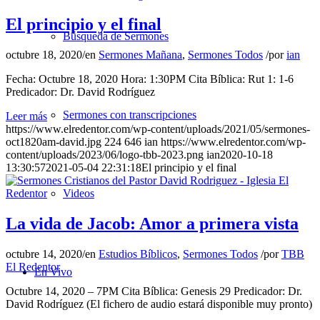
El principio y el final
Búsqueda de Sermones
octubre 18, 2020
/
en
Sermones Mañana
,
Sermones Todos
/
por
ian
Fecha: Octubre 18, 2020 Hora: 1:30PM Cita Bíblica: Rut 1: 1-6
Predicador: Dr. David Rodríguez
Sermones con transcripciones
Leer más
https://www.elredentor.com/wp-content/uploads/2021/05/sermones-
oct1820am-david.jpg
224
646
ian
https://www.elredentor.com/wp-
content/uploads/2023/06/logo-tbb-2023.png
ian
2020-10-18
13:30:57
2021-05-04 22:31:18
El principio y el final
Videos
La vida de Jacob: Amor a primera vista
octubre 14, 2020
/
en
Estudios Bíblicos
,
Sermones Todos
/
por
TBB
El Redentor
En Vivo
Octubre 14, 2020 – 7PM Cita Bíblica: Genesis 29 Predicador: Dr.
David Rodríguez (El fichero de audio estará disponible muy pronto)