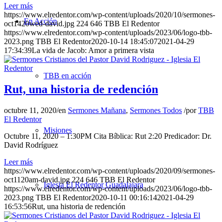
Leer más
https://www.elredentor.com/wp-content/uploads/2020/10/sermones-
En Acción
oct1420wed-david.jpg
224
646
TBB El Redentor
https://www.elredentor.com/wp-content/uploads/2023/06/logo-tbb-
2023.png
TBB El Redentor
2020-10-14 18:45:07
2021-04-29
17:34:39
La vida de Jacob: Amor a primera vista
TBB en acción
Rut, una historia de redención
octubre 11, 2020
/
en
Sermones Mañana
,
Sermones Todos
/
por
TBB
El Redentor
Misiones
Octubre 11, 2020 – 1:30PM Cita Bíblica: Rut 2:20 Predicador: Dr.
David Rodríguez
Leer más
https://www.elredentor.com/wp-content/uploads/2020/09/sermones-
oct1120am-david.jpg
224
646
TBB El Redentor
Iglesia El Redentor Guadalajara
https://www.elredentor.com/wp-content/uploads/2023/06/logo-tbb-
2023.png
TBB El Redentor
2020-10-11 00:16:14
2021-04-29
16:53:56
Rut, una historia de redención