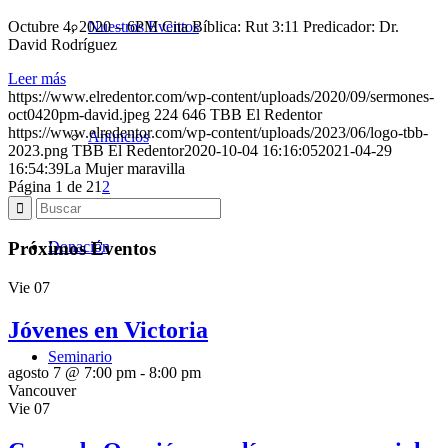
Octubre 4, 2020 – 6PM Cita Bíblica: Rut 3:11 Predicador: Dr.
Nuestros Eventos
David Rodríguez
Leer más
https://www.elredentor.com/wp-content/uploads/2020/09/sermones-
oct0420pm-david.jpeg
224
646
TBB El Redentor
https://www.elredentor.com/wp-content/uploads/2023/06/logo-tbb-
Anuncios
2023.png
TBB El Redentor
2020-10-04 16:16:05
2021-04-29
16:54:39
La Mujer maravilla
Página 1 de 2
1
2
Donación
Próximos Eventos
Vie
07
Jóvenes en Victoria
Seminario
agosto 7 @ 7:00 pm
-
8:00 pm
Vancouver
Vie
07