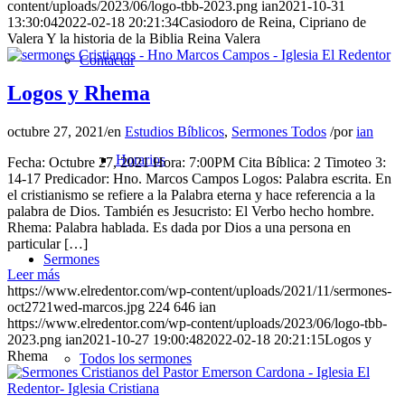
content/uploads/2023/06/logo-tbb-2023.png
ian
2021-10-31
13:30:04
2022-02-18 20:21:34
Casiodoro de Reina, Cipriano de
Valera Y la historia de la Biblia Reina Valera
Contactar
Logos y Rhema
octubre 27, 2021
/
en
Estudios Bíblicos
,
Sermones Todos
/
por
ian
Horarios
Fecha: Octubre 27, 2021 Hora: 7:00PM Cita Bíblica: 2 Timoteo 3:
14-17 Predicador: Hno. Marcos Campos Logos: Palabra escrita. En
el cristianismo se refiere a la Palabra eterna y hace referencia a la
palabra de Dios. También es Jesucristo: El Verbo hecho hombre.
Rhema: Palabra hablada. Es dada por Dios a una persona en
particular […]
Sermones
Leer más
https://www.elredentor.com/wp-content/uploads/2021/11/sermones-
oct2721wed-marcos.jpg
224
646
ian
https://www.elredentor.com/wp-content/uploads/2023/06/logo-tbb-
2023.png
ian
2021-10-27 19:00:48
2022-02-18 20:21:15
Logos y
Rhema
Todos los sermones