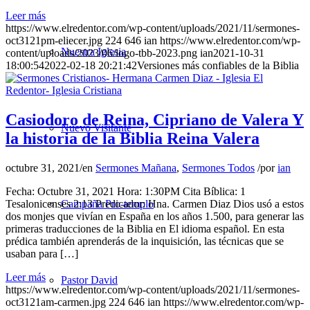
Leer más
https://www.elredentor.com/wp-content/uploads/2021/11/sermones-
oct3121pm-eliecer.jpg
224
646
ian
https://www.elredentor.com/wp-
Nuestra Iglesia
content/uploads/2023/06/logo-tbb-2023.png
ian
2021-10-31
18:00:54
2022-02-18 20:21:42
Versiones más confiables de la Biblia
Casiodoro de Reina, Cipriano de Valera Y
Nuevo Visitante
la historia de la Biblia Reina Valera
octubre 31, 2021
/
en
Sermones Mañana
,
Sermones Todos
/
por
ian
Fecha: Octubre 31, 2021 Hora: 1:30PM Cita Bíblica: 1
Campaña Pro-templo
Tesalonicenses 2:13 Predicador: Hna. Carmen Diaz Dios usó a estos
dos monjes que vivían en España en los años 1.500, para generar las
primeras traducciones de la Biblia en El idioma español. En esta
prédica también aprenderás de la inquisición, las técnicas que se
usaban para […]
Leer más
Pastor David
https://www.elredentor.com/wp-content/uploads/2021/11/sermones-
oct3121am-carmen.jpg
224
646
ian
https://www.elredentor.com/wp-