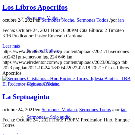
Los Libros Apocrifos
Sermones Mañana
octubre 24, 2021
/
en
Sermones Noche
,
Sermones Todos
/
por
ian
Fecha: Octubre 24, 2021 Hora: 6:00PM Cita Bíblica: 2 Timoteo
3.16 Predicador: Pastor Emerson Cardona
Leer más
Estudios Bíblicos
https://www.elredentor.com/wp-content/uploads/2021/11/sermones-
oct2421pm-emerson.jpg
224
646
ian
https://www.elredentor.com/wp-content/uploads/2023/06/logo-tbb-
2023.png
ian
2021-10-24 18:00:42
2022-02-18 20:21:01
Los Libros
Apocrifos
Sermones Noche
La Septuaginta
octubre 24, 2021
/
en
Sermones Mañana
,
Sermones Todos
/
por
ian
Sermones – Solo audio
Fecha: Octubre 24 , 2021 Hora: 1:30PM Predicador: Hno. Enrique
Torres