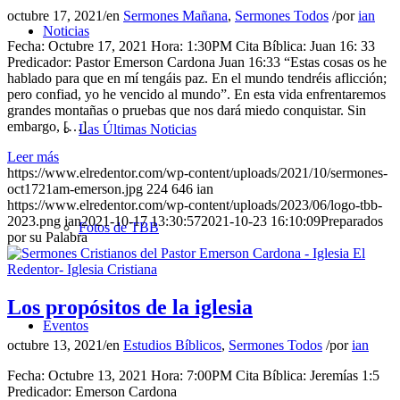
octubre 17, 2021
/
en
Sermones Mañana
,
Sermones Todos
/
por
ian
Noticias
Fecha: Octubre 17, 2021 Hora: 1:30PM Cita Bíblica: Juan 16: 33
Predicador: Pastor Emerson Cardona Juan 16:33 “Estas cosas os he
hablado para que en mí tengáis paz. En el mundo tendréis aflicción;
pero confiad, yo he vencido al mundo”. En esta vida enfrentaremos
grandes montañas o pruebas que nos dará miedo conquistar. Sin
embargo, […]
Las Últimas Noticias
Leer más
https://www.elredentor.com/wp-content/uploads/2021/10/sermones-
oct1721am-emerson.jpg
224
646
ian
https://www.elredentor.com/wp-content/uploads/2023/06/logo-tbb-
2023.png
ian
2021-10-17 13:30:57
2021-10-23 16:10:09
Preparados
Fotos de TBB
por su Palabra
Los propósitos de la iglesia
Eventos
octubre 13, 2021
/
en
Estudios Bíblicos
,
Sermones Todos
/
por
ian
Fecha: Octubre 13, 2021 Hora: 7:00PM Cita Bíblica: Jeremías 1:5
Predicador: Emerson Cardona