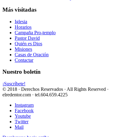
Más visitadas
Iglesia
Horarios
Campaña Pro-templo
Pastor David
Quién es Dios
Misiones
Casas de Oración
Contactar
Nuestro boletín
¡Suscríbete!
© 2018 · Derechos Reservados · All Rights Reserved ·
elredentor.com · tel.604.659.4225
Instagram
Facebook
Youtube
Twitter
Mail