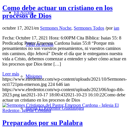
Como debe actuar un cristiano en los
En Acción
procesos de Dios
octubre 17, 2021
/
en
Sermones Noche
,
Sermones Todos
/
por
ian
Fecha: Octubre 17, 2021 Hora: 6:00PM Cita Bíblica: Isaias 55: 8
Predicador: Pastor Emerson Cardona Isaias 55:8 “Porque mis
TBB en acción
pensamientos no son vuestros pensamientos, ni vuestros caminos
mis caminos, dijo Jehová” Desde el día que le entregamos nuestra
vida a Cristo, debemos comenzar a entender y saber cómo actuar en
los procesos que Dios tiene […]
Leer más
Misiones
https://www.elredentor.com/wp-content/uploads/2021/10/Sermones-
oct1721pm-emerson.jpg
224
646
ian
https://www.elredentor.com/wp-content/uploads/2023/06/logo-tbb-
2023.png
ian
2021-10-17 18:00:43
2021-10-23 16:10:22
Como debe
actuar un cristiano en los procesos de Dios
Iglesia El Redentor Guadalajara
Preparados por su Palabra