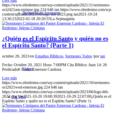
Leer más
https://www.elredentor.com/wp-content/uploads/2021/11/sermones-
oct2421am-enrique.jpg
224
646
ian
https://www.elredentor.com/wp-
Búsqueda de Sermones
content/uploads/2023/06/logo-tbb-2023.png
ian
2021-10-24
13:30:23
2022-02-18 20:20:55
La Septuaginta
¿Quién es el Espíritu Santo y quién no es
Sermones con transcripciones
el Espíritu Santo? (Parte 1)
octubre 20, 2021
/
en
Estudios Bíblicos
,
Sermones Todos
/
por
ian
Fecha: Octubre 20, 2021 Hora: 7:00PM Cita Bíblica: Juan 14: 26
Videos
Predicador: Pastor Emerson Cardona
Leer más
https://www.elredentor.com/wp-content/uploads/2021/10/sermones-
oct2021wed-emerson.jpg
224
646
ian
https://www.elredentor.com/wp-content/uploads/2023/06/logo-tbb-
2023.png
ian
2021-10-20 19:00:39
2021-10-29 22:07:00
¿Quién es el
En Vivo
Espíritu Santo y quién no es el Espíritu Santo? (Parte 1)