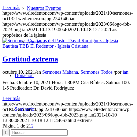
Leer más
Nuestros Eventos
https://www.elredentor.com/wp-content/uploads/2021/10/sermones-
oct1321wed-emerson.jpg
224
646
ian
https://www.elredentor.com/wp-content/uploads/2023/06/logo-tbb-
2023.png
ian
2021-10-13 19:00:40
2021-10-18 12:12:02
Los
propósitos de la iglesia
Anuncios
Gratitud extrema
octubre 10, 2021
/
en
Sermones Mañana
,
Sermones Todos
/
por
ian
Donación
Fecha: Octubre 10, 2021 Hora: 1:30PM Cita Bíblica: Salmos 100:
1-5 Predicador: Dr. David Rodríguez
Leer más
https://www.elredentor.com/wp-content/uploads/2021/10/sermones-
Seminario
oct1021am-david.jpg
224
646
ian
https://www.elredentor.com/wp-
content/uploads/2023/06/logo-tbb-2023.png
ian
2021-10-10
13:30:08
2021-10-18 12:11:44
Gratitud extrema
Página 1 de 2
1
2