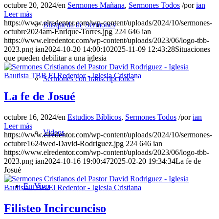
octubre 20, 2024
/
en
Sermones Mañana
,
Sermones Todos
/
por
ian
Leer más
https://www.elredentor.com/wp-content/uploads/2024/10/sermones-
Búsqueda de Sermones
octubre2024am-Enrique-Torres.jpg
224
646
ian
https://www.elredentor.com/wp-content/uploads/2023/06/logo-tbb-
2023.png
ian
2024-10-20 14:00:10
2025-11-09 12:43:28
Situaciones
que pueden debilitar a una iglesia
Sermones con transcripciones
La fe de Josué
octubre 16, 2024
/
en
Estudios Bíblicos
,
Sermones Todos
/
por
ian
Leer más
Videos
https://www.elredentor.com/wp-content/uploads/2024/10/sermones-
octubre1624wed-David-Rodriguez.jpg
224
646
ian
https://www.elredentor.com/wp-content/uploads/2023/06/logo-tbb-
2023.png
ian
2024-10-16 19:00:47
2025-02-20 19:34:34
La fe de
Josué
En Vivo
Filisteo Incircunciso