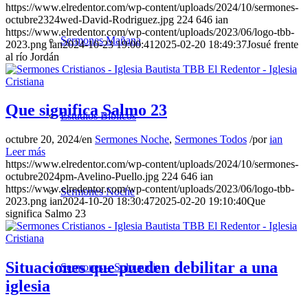
https://www.elredentor.com/wp-content/uploads/2024/10/sermones-
octubre2324wed-David-Rodriguez.jpg
224
646
ian
https://www.elredentor.com/wp-content/uploads/2023/06/logo-tbb-
Sermones Mañana
2023.png
ian
2024-10-23 19:00:41
2025-02-20 18:49:37
Josué frente
al río Jordán
Que significa Salmo 23
Estudios Bíblicos
octubre 20, 2024
/
en
Sermones Noche
,
Sermones Todos
/
por
ian
Leer más
https://www.elredentor.com/wp-content/uploads/2024/10/sermones-
octubre2024pm-Avelino-Puello.jpg
224
646
ian
https://www.elredentor.com/wp-content/uploads/2023/06/logo-tbb-
Sermones Noche
2023.png
ian
2024-10-20 18:30:47
2025-02-20 19:10:40
Que
significa Salmo 23
Situaciones que pueden debilitar a una
Sermones – Solo audio
iglesia