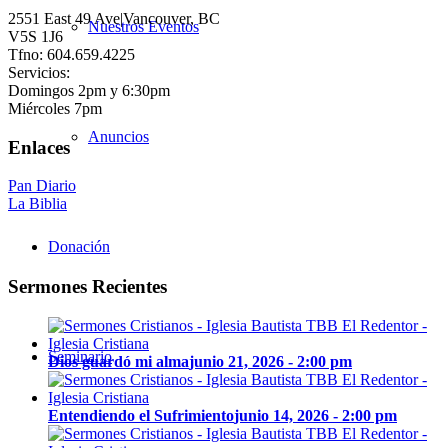
2551 East 49 Ave|Vancouver, BC
Nuestros Eventos
V5S 1J6
Tfno: 604.659.4225
Servicios:
Domingos 2pm y 6:30pm
Miércoles 7pm
Anuncios
Enlaces
Pan Diario
La Biblia
Donación
Sermones Recientes
Seminario
Dios guardó mi alma
junio 21, 2026 - 2:00 pm
Entendiendo el Sufrimiento
junio 14, 2026 - 2:00 pm