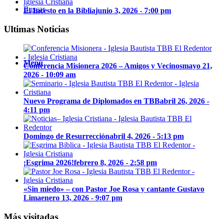
Buscar
El Incesto en la Biblia
junio 3, 2026 - 7:00 pm
Ultimas Noticias
Menú
Conferencia Misionera 2026 – Amigos y Vecinos
mayo 21,
2026 - 10:09 am
Nuevo Programa de Diplomados en TBB
abril 26, 2026 -
4:11 pm
Domingo de Resurrección
abril 4, 2026 - 5:13 pm
¡Esgrima 2026!
febrero 8, 2026 - 2:58 pm
«Sin miedo» – con Pastor Joe Rosa y cantante Gustavo
Lima
enero 13, 2026 - 9:07 pm
Más visitadas