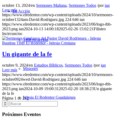
octubre 13, 2024
/
en
Sermones Mañana
,
Sermones Todos
/
por
ian
Leer más
En Acción
https://www.elredentor.com/wp-content/uploads/2024/10/sermones-
octubre1324am-David-Rodriguez.jpg
224
646
ian
https://www.elredentor.com/wp-content/uploads/2023/06/logo-tbb-
2023.png
ian
2024-10-13 14:00:18
2025-02-26 15:02:21
Filisteo
Incircunciso
TBB en acción
Un gigante de la fe
octubre 9, 2024
/
en
Estudios Bíblicos
,
Sermones Todos
/
por
ian
Misiones
Leer más
https://www.elredentor.com/wp-content/uploads/2024/10/sermones-
octubre0924wed-David-Rodriguez.jpg
224
646
ian
https://www.elredentor.com/wp-content/uploads/2023/06/logo-tbb-
2023.png
ian
2024-10-09 19:00:31
2025-02-20 18:38:23
Un gigante
de la fe
Iglesia El Redentor Guadalajara
Página 1 de 2
1
2
Próximos Eventos