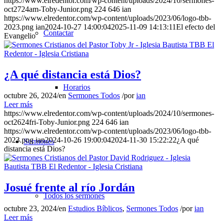
https://www.elredentor.com/wp-content/uploads/2024/10/sermones-
oct2724am-Toby-Junior.png
224
646
ian
https://www.elredentor.com/wp-content/uploads/2023/06/logo-tbb-
2023.png
ian
2024-10-27 14:00:04
2025-11-09 14:13:11
El efecto del
Contactar
Evangelio
¿A qué distancia está Dios?
Horarios
octubre 26, 2024
/
en
Sermones Todos
/
por
ian
Leer más
https://www.elredentor.com/wp-content/uploads/2024/10/sermones-
oct2624fri-Toby-Junior.png
224
646
ian
https://www.elredentor.com/wp-content/uploads/2023/06/logo-tbb-
2023.png
ian
2024-10-26 19:00:04
2024-11-30 15:22:22
¿A qué
Sermones
distancia está Dios?
Josué frente al río Jordán
Todos los sermones
octubre 23, 2024
/
en
Estudios Bíblicos
,
Sermones Todos
/
por
ian
Leer más