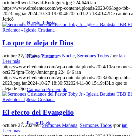
octubre30wed-David-Rodriguez.jpg
224
646
ian
https://www.elredentor.com/wp-content/uploads/2023/06/logo-tbb-
2023.png
ian
2024-10-30 19:00:46
2025-01-25 18:49:42
De camino a
Jericó
Nuestra Iglesia
Lo que te aleja de Dios
octubre 27, 2024
/
en
Sermones Noche
,
Sermones Todos
/
por
ian
Nuevo Visitante
Leer más
https://www.elredentor.com/wp-content/uploads/2024/10/sermones-
oct2724pm-Toby-Junior.png
224
646
ian
https://www.elredentor.com/wp-content/uploads/2023/06/logo-tbb-
2023.png
ian
2024-10-27 18:30:53
2024-11-30 15:19:43
Lo que te
aleja de Dios
Campaña Pro-templo
El efecto del Evangelio
Pastor David
octubre 27, 2024
/
en
Sermones Mañana
,
Sermones Todos
/
por
ian
Leer más