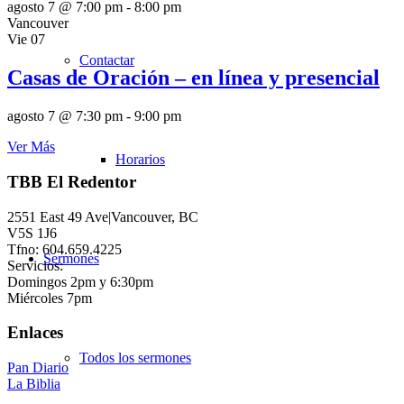
agosto 7 @ 7:00 pm
-
8:00 pm
Vancouver
Vie
07
Contactar
Casas de Oración – en línea y presencial
agosto 7 @ 7:30 pm
-
9:00 pm
Ver Más
Horarios
TBB El Redentor
2551 East 49 Ave|Vancouver, BC
V5S 1J6
Tfno: 604.659.4225
Sermones
Servicios:
Domingos 2pm y 6:30pm
Miércoles 7pm
Enlaces
Todos los sermones
Pan Diario
La Biblia