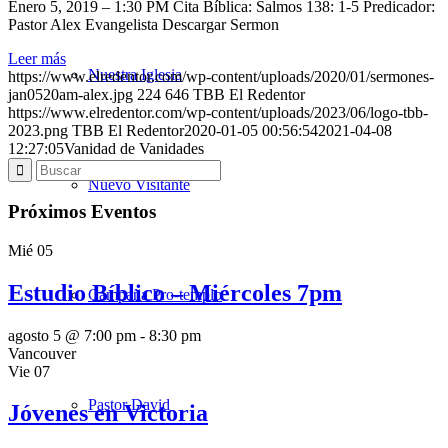
Enero 5, 2019 – 1:30 PM Cita Bíblica: Salmos 138: 1-5 Predicador:
Pastor Alex Evangelista Descargar Sermon
Leer más
Nuestra Iglesia
https://www.elredentor.com/wp-content/uploads/2020/01/sermones-
jan0520am-alex.jpg
224
646
TBB El Redentor
https://www.elredentor.com/wp-content/uploads/2023/06/logo-tbb-
2023.png
TBB El Redentor
2020-01-05 00:56:54
2021-04-08
12:27:05
Vanidad de Vanidades
Nuevo Visitante
Próximos Eventos
Mié
05
Estudio Bíblico – Miércoles 7pm
Campaña Pro-templo
agosto 5 @ 7:00 pm
-
8:30 pm
Vancouver
Vie
07
Pastor David
Jóvenes en Victoria