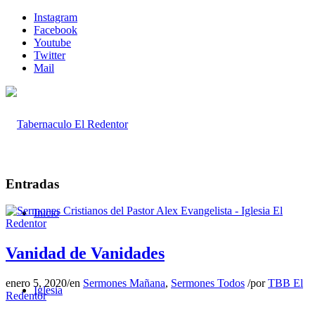
Instagram
Facebook
Youtube
Twitter
Mail
Entradas
Inicio
Vanidad de Vanidades
enero 5, 2020
/
en
Sermones Mañana
,
Sermones Todos
/
por
TBB El
Iglesia
Redentor