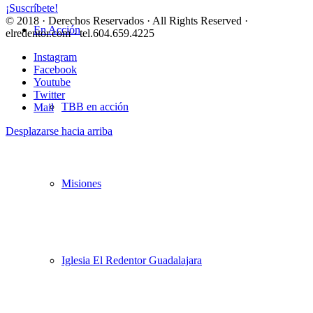
¡Suscríbete!
© 2018 · Derechos Reservados · All Rights Reserved ·
En Acción
elredentor.com · tel.604.659.4225
Instagram
Facebook
Youtube
Twitter
TBB en acción
Mail
Desplazarse hacia arriba
Misiones
Iglesia El Redentor Guadalajara