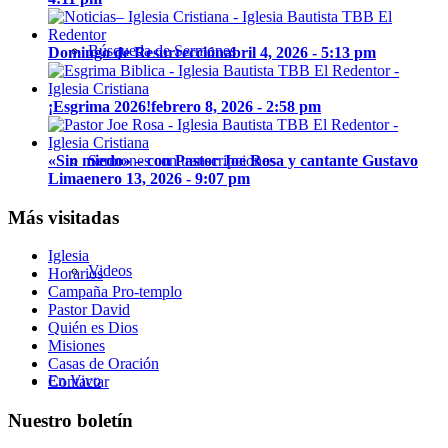
Búsqueda de Sermones
Domingo de Resurrección
abril 4, 2026 - 5:13 pm
¡Esgrima 2026!
febrero 8, 2026 - 2:58 pm
«Sin miedo» – con Pastor Joe Rosa y cantante Gustavo
Sermones con transcripciones
Lima
enero 13, 2026 - 9:07 pm
Más visitadas
Iglesia
Videos
Horarios
Campaña Pro-templo
Pastor David
Quién es Dios
Misiones
Casas de Oración
En Vivo
Contactar
Nuestro boletín