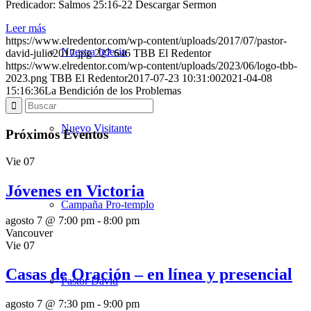
Predicador: Salmos 25:16-22 Descargar Sermon
Leer más
https://www.elredentor.com/wp-content/uploads/2017/07/pastor-
Nuestra Iglesia
david-julio2017.jpg
227
646
TBB El Redentor
https://www.elredentor.com/wp-content/uploads/2023/06/logo-tbb-
2023.png
TBB El Redentor
2017-07-23 10:31:00
2021-04-08
15:16:36
La Bendición de los Problemas
Nuevo Visitante
Próximos Eventos
Vie
07
Jóvenes en Victoria
Campaña Pro-templo
agosto 7 @ 7:00 pm
-
8:00 pm
Vancouver
Vie
07
Casas de Oración – en línea y presencial
Pastor David
agosto 7 @ 7:30 pm
-
9:00 pm