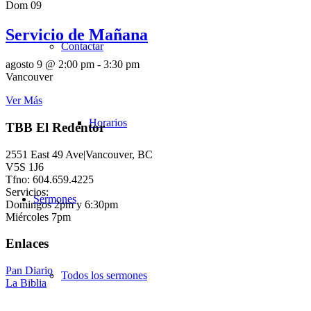
Dom
09
Servicio de Mañana
Contactar
agosto 9 @ 2:00 pm
-
3:30 pm
Vancouver
Ver Más
Horarios
TBB El Redentor
2551 East 49 Ave|Vancouver, BC
V5S 1J6
Tfno: 604.659.4225
Servicios:
Sermones
Domingos 2pm y 6:30pm
Miércoles 7pm
Enlaces
Pan Diario
Todos los sermones
La Biblia