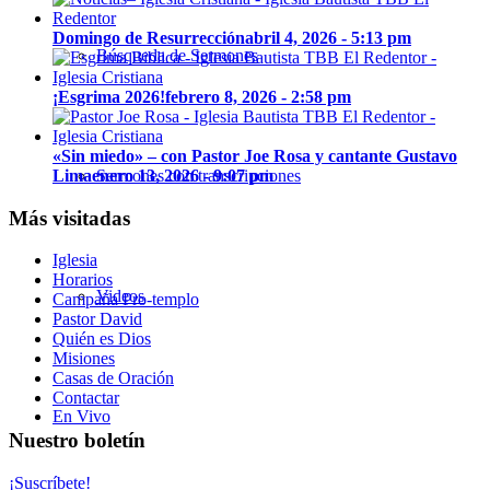
Domingo de Resurrección
abril 4, 2026 - 5:13 pm
Búsqueda de Sermones
¡Esgrima 2026!
febrero 8, 2026 - 2:58 pm
«Sin miedo» – con Pastor Joe Rosa y cantante Gustavo
Lima
enero 13, 2026 - 9:07 pm
Sermones con transcripciones
Más visitadas
Iglesia
Horarios
Videos
Campaña Pro-templo
Pastor David
Quién es Dios
Misiones
Casas de Oración
Contactar
En Vivo
Nuestro boletín
¡Suscríbete!