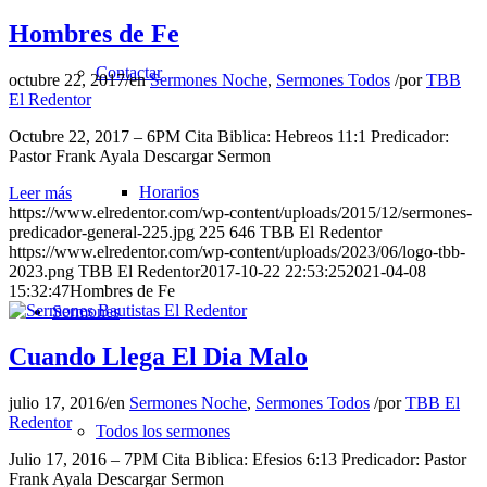
Hombres de Fe
Contactar
octubre 22, 2017
/
en
Sermones Noche
,
Sermones Todos
/
por
TBB
El Redentor
Octubre 22, 2017 – 6PM Cita Biblica: Hebreos 11:1 Predicador:
Pastor Frank Ayala Descargar Sermon
Horarios
Leer más
https://www.elredentor.com/wp-content/uploads/2015/12/sermones-
predicador-general-225.jpg
225
646
TBB El Redentor
https://www.elredentor.com/wp-content/uploads/2023/06/logo-tbb-
2023.png
TBB El Redentor
2017-10-22 22:53:25
2021-04-08
15:32:47
Hombres de Fe
Sermones
Cuando Llega El Dia Malo
julio 17, 2016
/
en
Sermones Noche
,
Sermones Todos
/
por
TBB El
Redentor
Todos los sermones
Julio 17, 2016 – 7PM Cita Biblica: Efesios 6:13 Predicador: Pastor
Frank Ayala Descargar Sermon