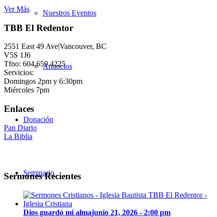
Ver Más
Nuestros Eventos
TBB El Redentor
2551 East 49 Ave|Vancouver, BC
V5S 1J6
Tfno: 604.659.4225
Anuncios
Servicios:
Domingos 2pm y 6:30pm
Miércoles 7pm
Enlaces
Donación
Pan Diario
La Biblia
Seminario
Sermones Recientes
Dios guardó mi alma
junio 21, 2026 - 2:00 pm