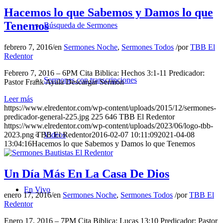
Hacemos lo que Sabemos y Damos lo que
Tenemos
Búsqueda de Sermones
febrero 7, 2016
/
en
Sermones Noche
,
Sermones Todos
/
por
TBB El
Redentor
Febrero 7, 2016 – 6PM Cita Biblica: Hechos 3:1-11 Predicador:
Sermones con transcripciones
Pastor Frank Ayala Descargar Sermon
Leer más
https://www.elredentor.com/wp-content/uploads/2015/12/sermones-
predicador-general-225.jpg
225
646
TBB El Redentor
https://www.elredentor.com/wp-content/uploads/2023/06/logo-tbb-
Videos
2023.png
TBB El Redentor
2016-02-07 10:11:09
2021-04-08
13:04:16
Hacemos lo que Sabemos y Damos lo que Tenemos
Un Día Más En La Casa De Dios
En Vivo
enero 17, 2016
/
en
Sermones Noche
,
Sermones Todos
/
por
TBB El
Redentor
Enero 17, 2016 – 7PM Cita Biblica: Lucas 13:10 Predicador: Pastor