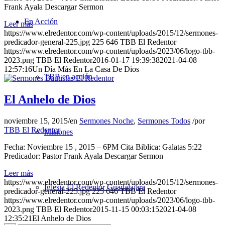
Frank Ayala Descargar Sermon
En Acción
Leer más
https://www.elredentor.com/wp-content/uploads/2015/12/sermones-
predicador-general-225.jpg
225
646
TBB El Redentor
https://www.elredentor.com/wp-content/uploads/2023/06/logo-tbb-
2023.png
TBB El Redentor
2016-01-17 19:39:38
2021-04-08
12:57:16
Un Día Más En La Casa De Dios
TBB en acción
El Anhelo de Dios
noviembre 15, 2015
/
en
Sermones Noche
,
Sermones Todos
/
por
TBB El Redentor
Misiones
Fecha: Noviembre 15 , 2015 – 6PM Cita Biblica: Galatas 5:22
Predicador: Pastor Frank Ayala Descargar Sermon
Leer más
https://www.elredentor.com/wp-content/uploads/2015/12/sermones-
Iglesia El Redentor Guadalajara
predicador-general-225.jpg
225
646
TBB El Redentor
https://www.elredentor.com/wp-content/uploads/2023/06/logo-tbb-
2023.png
TBB El Redentor
2015-11-15 00:03:15
2021-04-08
12:35:21
El Anhelo de Dios