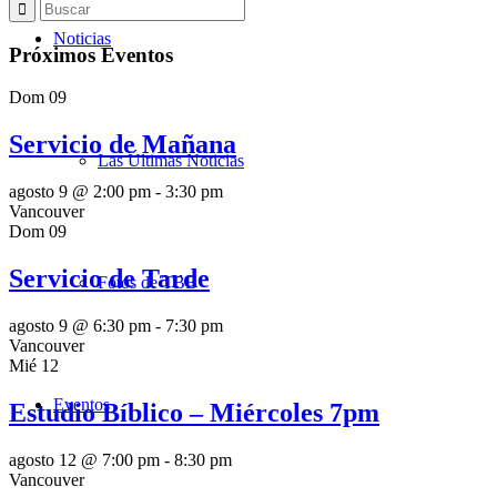
Noticias
Próximos Eventos
Dom
09
Servicio de Mañana
Las Últimas Noticias
agosto 9 @ 2:00 pm
-
3:30 pm
Vancouver
Dom
09
Servicio de Tarde
Fotos de TBB
agosto 9 @ 6:30 pm
-
7:30 pm
Vancouver
Mié
12
Eventos
Estudio Bíblico – Miércoles 7pm
agosto 12 @ 7:00 pm
-
8:30 pm
Vancouver