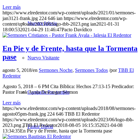
Leer más
https://www.elredentor.com/wp-content/uploads/2021/01/sermones-
jan3121-frank.jpg
224
646
ian
https://www.elredentor.com/wp-
Nuestra Iglesia
content/uploads/2023/06/logo-tbb-2023.png
ian
2021-01-31
18:00:53
2021-04-29 11:46:47
Pacto Davídico
En Pie y de Frente, hasta que la Tormenta
pase
Nuevo Visitante
agosto 5, 2018
/
en
Sermones Noche
,
Sermones Todos
/
por
TBB El
Redentor
Agosto 5, 2018 – 6 PM Cita Bíblica: Hechos 27:13-15 Predicador:
Campaña Pro-templo
Pastor Frank Ayala Descargar Sermon
Leer más
https://www.elredentor.com/wp-content/uploads/2018/08/sermones-
agosto05pm-frank.jpg
224
646
TBB El Redentor
https://www.elredentor.com/wp-content/uploads/2023/06/logo-tbb-
2023.png
TBB El Redentor
2018-08-05 16:15:35
2021-04-08
Pastor David
13:34:35
En Pie y de Frente, hasta que la Tormenta pase