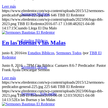
Leer más
https://www.elredentor.com/wp-content/uploads/2015/12/sermones-
Sermones Mañana
predicador-general-225.jpg
225
646
TBB El Redentor
https://www.elredentor.com/wp-content/uploads/2023/06/logo-tbb-
2023.png
TBB El Redentor
2016-07-17 13:08:48
2021-04-08
14:17:15
Cuando Llega El Dia Malo
Estudios Bíblicos
En las Buenas y las Malas
junio 8, 2016
/
en
Estudios Bíblicos
,
Sermones Todos
/
por
TBB El
Redentor
Junio 8, 2016 – 7PM Cita Biblica: Cantares 8:6-7 Predicador: Pastor
Sermones Noche
Frank Ayala Descargar Sermon
Leer más
https://www.elredentor.com/wp-content/uploads/2015/12/sermones-
predicador-general-225.jpg
225
646
TBB El Redentor
https://www.elredentor.com/wp-content/uploads/2023/06/logo-tbb-
Sermones – Solo audio
2023.png
TBB El Redentor
2016-06-08 12:03:59
2021-04-08
14:13:52
En las Buenas y las Malas