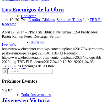
Los Enemigos de la Obra
Contactar
abril 19, 2017
/
en
Estudios Bíblicos
,
Sermones Todos
/
por
TBB El
Redentor
Abril 19, 2017 – 7PM Cita Biblica: Nehemias 1:2-4 Predicador:
Pastor Ramón Perea Descargar Sermon
Horarios
Leer más
https://www.elredentor.com/wp-content/uploads/2017/04/sermones-
pastor-ramon-perea.jpg
225
646
TBB El Redentor
https://www.elredentor.com/wp-content/uploads/2023/06/logo-tbb-
2023.png
TBB El Redentor
2017-04-19 18:50:19
2021-04-08
15:05:32
Los Enemigos de la Obra
Sermones
Próximos Eventos
Vie
07
Todos los sermones
Jóvenes en Victoria