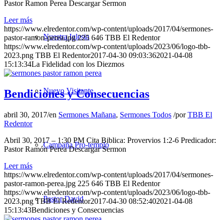
Pastor Ramon Perea Descargar Sermon
Leer más
https://www.elredentor.com/wp-content/uploads/2017/04/sermones-
Nuestra Iglesia
pastor-ramon-perea.jpg
225
646
TBB El Redentor
https://www.elredentor.com/wp-content/uploads/2023/06/logo-tbb-
2023.png
TBB El Redentor
2017-04-30 09:03:36
2021-04-08
15:13:34
La Fidelidad con los Diezmos
Nuevo Visitante
Bendiciones y Consecuencias
abril 30, 2017
/
en
Sermones Mañana
,
Sermones Todos
/
por
TBB El
Redentor
Abril 30, 2017 – 1:30 PM Cita Biblica: Provervios 1:2-6 Predicador:
Campaña Pro-templo
Pastor Ramón Perea Descargar Sermon
Leer más
https://www.elredentor.com/wp-content/uploads/2017/04/sermones-
pastor-ramon-perea.jpg
225
646
TBB El Redentor
https://www.elredentor.com/wp-content/uploads/2023/06/logo-tbb-
Pastor David
2023.png
TBB El Redentor
2017-04-30 08:52:40
2021-04-08
15:13:43
Bendiciones y Consecuencias