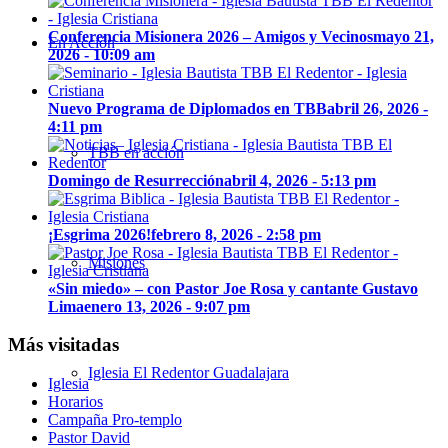
Conferencia Misionera 2026 – Amigos y Vecinos
mayo 21,
En Acción
2026 - 10:09 am
Nuevo Programa de Diplomados en TBB
abril 26, 2026 -
4:11 pm
TBB en acción
Domingo de Resurrección
abril 4, 2026 - 5:13 pm
¡Esgrima 2026!
febrero 8, 2026 - 2:58 pm
Misiones
«Sin miedo» – con Pastor Joe Rosa y cantante Gustavo
Lima
enero 13, 2026 - 9:07 pm
Más visitadas
Iglesia El Redentor Guadalajara
Iglesia
Horarios
Campaña Pro-templo
Pastor David