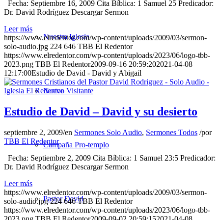
Fecha: Septiembre 16, 2009 Cita Bíblica: 1 Samuel 25 Predicador:
Dr. David Rodríguez Descargar Sermon
Leer más
Nuestra Iglesia
https://www.elredentor.com/wp-content/uploads/2009/03/sermon-
solo-audio.jpg
224
646
TBB El Redentor
https://www.elredentor.com/wp-content/uploads/2023/06/logo-tbb-
2023.png
TBB El Redentor
2009-09-16 20:59:20
2021-04-08
12:17:00
Estudio de David - David y Abigail
Nuevo Visitante
Estudio de David – David y su desierto
septiembre 2, 2009
/
en
Sermones Solo Audio
,
Sermones Todos
/
por
TBB El Redentor
Campaña Pro-templo
Fecha: Septiembre 2, 2009 Cita Bíblica: 1 Samuel 23:5 Predicador:
Dr. David Rodríguez Descargar Sermon
Leer más
https://www.elredentor.com/wp-content/uploads/2009/03/sermon-
Pastor David
solo-audio.jpg
224
646
TBB El Redentor
https://www.elredentor.com/wp-content/uploads/2023/06/logo-tbb-
2023.png
TBB El Redentor
2009-09-02 20:59:15
2021-04-08