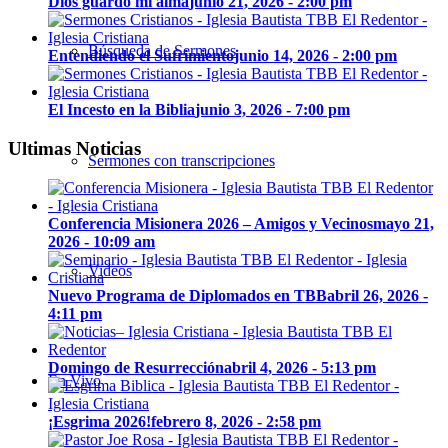
Dios guardó mi alma
junio 21, 2026 - 2:00 pm
Búsqueda de Sermones
Entendiendo el Sufrimiento
junio 14, 2026 - 2:00 pm
El Incesto en la Biblia
junio 3, 2026 - 7:00 pm
Ultimas Noticias
Sermones con transcripciones
Conferencia Misionera 2026 – Amigos y Vecinos
mayo 21,
2026 - 10:09 am
Videos
Nuevo Programa de Diplomados en TBB
abril 26, 2026 -
4:11 pm
Domingo de Resurrección
abril 4, 2026 - 5:13 pm
En Vivo
¡Esgrima 2026!
febrero 8, 2026 - 2:58 pm