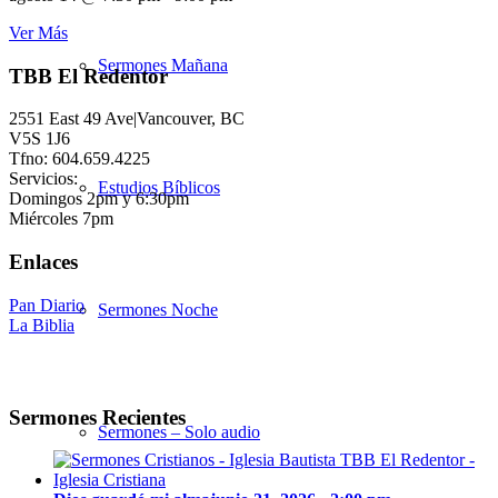
Ver Más
Sermones Mañana
TBB El Redentor
2551 East 49 Ave|Vancouver, BC
V5S 1J6
Tfno: 604.659.4225
Servicios:
Estudios Bíblicos
Domingos 2pm y 6:30pm
Miércoles 7pm
Enlaces
Pan Diario
Sermones Noche
La Biblia
Sermones Recientes
Sermones – Solo audio