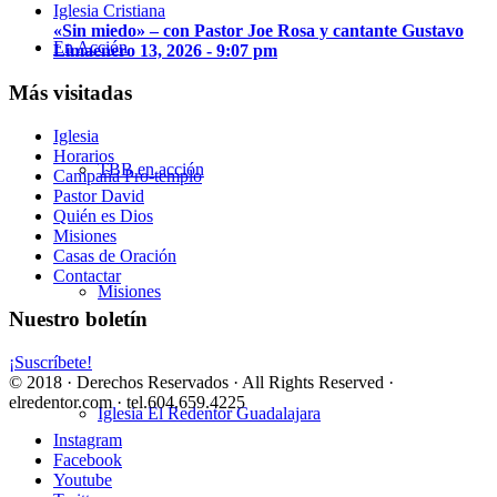
«Sin miedo» – con Pastor Joe Rosa y cantante Gustavo
En Acción
Lima
enero 13, 2026 - 9:07 pm
Más visitadas
Iglesia
Horarios
TBB en acción
Campaña Pro-templo
Pastor David
Quién es Dios
Misiones
Casas de Oración
Contactar
Misiones
Nuestro boletín
¡Suscríbete!
© 2018 · Derechos Reservados · All Rights Reserved ·
elredentor.com · tel.604.659.4225
Iglesia El Redentor Guadalajara
Instagram
Facebook
Youtube