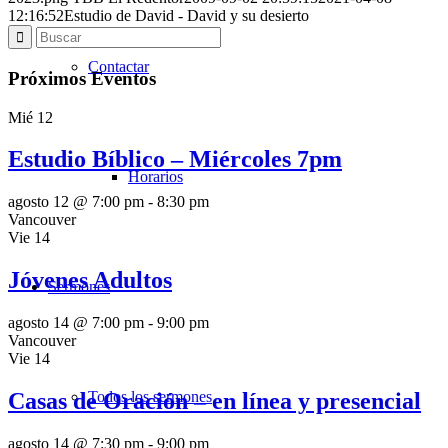
12:16:52
Estudio de David - David y su desierto
Contactar
Próximos Eventos
Mié
12
Estudio Bíblico – Miércoles 7pm
Horarios
agosto 12 @ 7:00 pm
-
8:30 pm
Vancouver
Vie
14
Jóvenes Adultos
Sermones
agosto 14 @ 7:00 pm
-
9:00 pm
Vancouver
Vie
14
Todos los sermones
Casas de Oración – en línea y presencial
agosto 14 @ 7:30 pm
-
9:00 pm