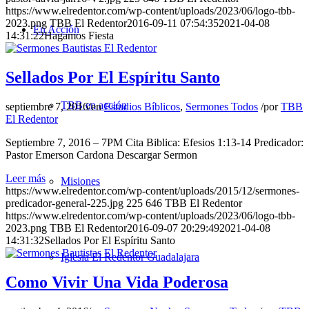
https://www.elredentor.com/wp-content/uploads/2023/06/logo-tbb-
2023.png
TBB El Redentor
2016-09-11 07:54:35
2021-04-08
En Acción
14:31:22
Hagamos Fiesta
Sellados Por El Espíritu Santo
TBB en acción
septiembre 7, 2016
/
en
Estudios Bíblicos
,
Sermones Todos
/
por
TBB
El Redentor
Septiembre 7, 2016 – 7PM Cita Biblica: Efesios 1:13-14 Predicador:
Pastor Emerson Cardona Descargar Sermon
Leer más
Misiones
https://www.elredentor.com/wp-content/uploads/2015/12/sermones-
predicador-general-225.jpg
225
646
TBB El Redentor
https://www.elredentor.com/wp-content/uploads/2023/06/logo-tbb-
2023.png
TBB El Redentor
2016-09-07 20:29:49
2021-04-08
14:31:32
Sellados Por El Espíritu Santo
Iglesia El Redentor Guadalajara
Como Vivir Una Vida Poderosa