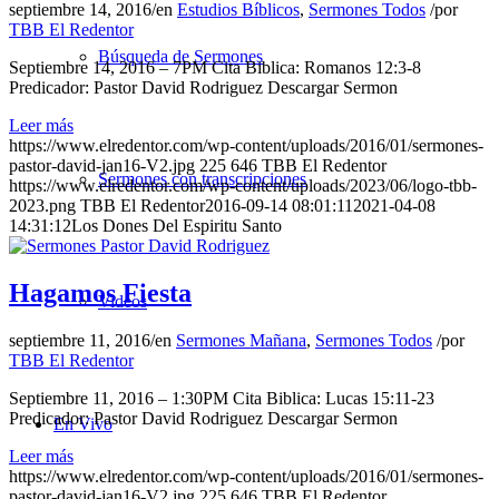
septiembre 14, 2016
/
en
Estudios Bíblicos
,
Sermones Todos
/
por
TBB El Redentor
Búsqueda de Sermones
Septiembre 14, 2016 – 7PM Cita Biblica: Romanos 12:3-8
Predicador: Pastor David Rodriguez Descargar Sermon
Leer más
https://www.elredentor.com/wp-content/uploads/2016/01/sermones-
pastor-david-jan16-V2.jpg
225
646
TBB El Redentor
Sermones con transcripciones
https://www.elredentor.com/wp-content/uploads/2023/06/logo-tbb-
2023.png
TBB El Redentor
2016-09-14 08:01:11
2021-04-08
14:31:12
Los Dones Del Espiritu Santo
Hagamos Fiesta
Videos
septiembre 11, 2016
/
en
Sermones Mañana
,
Sermones Todos
/
por
TBB El Redentor
Septiembre 11, 2016 – 1:30PM Cita Biblica: Lucas 15:11-23
Predicador: Pastor David Rodriguez Descargar Sermon
En Vivo
Leer más
https://www.elredentor.com/wp-content/uploads/2016/01/sermones-
pastor-david-jan16-V2.jpg
225
646
TBB El Redentor