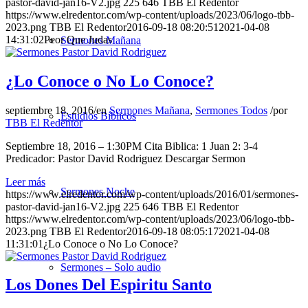
pastor-david-jan16-V2.jpg
225
646
TBB El Redentor
https://www.elredentor.com/wp-content/uploads/2023/06/logo-tbb-
2023.png
TBB El Redentor
2016-09-18 08:20:51
2021-04-08
14:31:02
Peor Que Judas
Sermones Mañana
¿Lo Conoce o No Lo Conoce?
septiembre 18, 2016
/
en
Sermones Mañana
,
Sermones Todos
/
por
Estudios Bíblicos
TBB El Redentor
Septiembre 18, 2016 – 1:30PM Cita Biblica: 1 Juan 2: 3-4
Predicador: Pastor David Rodriguez Descargar Sermon
Leer más
Sermones Noche
https://www.elredentor.com/wp-content/uploads/2016/01/sermones-
pastor-david-jan16-V2.jpg
225
646
TBB El Redentor
https://www.elredentor.com/wp-content/uploads/2023/06/logo-tbb-
2023.png
TBB El Redentor
2016-09-18 08:05:17
2021-04-08
11:31:01
¿Lo Conoce o No Lo Conoce?
Sermones – Solo audio
Los Dones Del Espiritu Santo