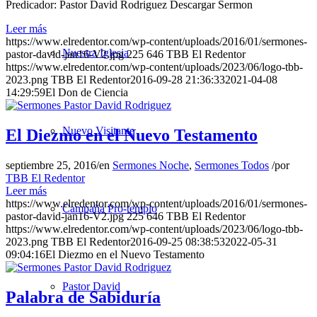
Predicador: Pastor David Rodriguez Descargar Sermon
Leer más
https://www.elredentor.com/wp-content/uploads/2016/01/sermones-
Nuestra Iglesia
pastor-david-jan16-V2.jpg
225
646
TBB El Redentor
https://www.elredentor.com/wp-content/uploads/2023/06/logo-tbb-
2023.png
TBB El Redentor
2016-09-28 21:36:33
2021-04-08
14:29:59
El Don de Ciencia
Nuevo Visitante
El Diezmo en el Nuevo Testamento
septiembre 25, 2016
/
en
Sermones Noche
,
Sermones Todos
/
por
TBB El Redentor
Leer más
https://www.elredentor.com/wp-content/uploads/2016/01/sermones-
Campaña Pro-templo
pastor-david-jan16-V2.jpg
225
646
TBB El Redentor
https://www.elredentor.com/wp-content/uploads/2023/06/logo-tbb-
2023.png
TBB El Redentor
2016-09-25 08:38:53
2022-05-31
09:04:16
El Diezmo en el Nuevo Testamento
Pastor David
Palabra de Sabiduría