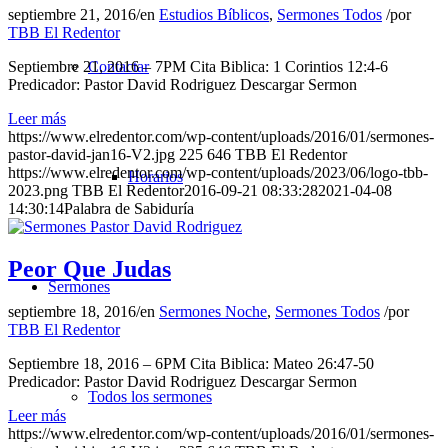
septiembre 21, 2016
/
en
Estudios Bíblicos
,
Sermones Todos
/
por
TBB El Redentor
Septiembre 21, 2016 – 7PM Cita Biblica: 1 Corintios 12:4-6
Contactar
Predicador: Pastor David Rodriguez Descargar Sermon
Leer más
https://www.elredentor.com/wp-content/uploads/2016/01/sermones-
pastor-david-jan16-V2.jpg
225
646
TBB El Redentor
https://www.elredentor.com/wp-content/uploads/2023/06/logo-tbb-
Horarios
2023.png
TBB El Redentor
2016-09-21 08:33:28
2021-04-08
14:30:14
Palabra de Sabiduría
Peor Que Judas
Sermones
septiembre 18, 2016
/
en
Sermones Noche
,
Sermones Todos
/
por
TBB El Redentor
Septiembre 18, 2016 – 6PM Cita Biblica: Mateo 26:47-50
Predicador: Pastor David Rodriguez Descargar Sermon
Todos los sermones
Leer más
https://www.elredentor.com/wp-content/uploads/2016/01/sermones-