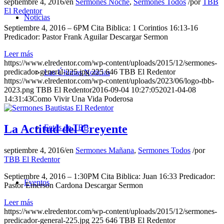
septiembre 4, 2016
/
en
Sermones Noche
,
Sermones Todos
/
por
TBB
El Redentor
Noticias
Septiembre 4, 2016 – 6PM Cita Biblica: 1 Corintios 16:13-16
Predicador: Pastor Frank Aguilar Descargar Sermon
Leer más
https://www.elredentor.com/wp-content/uploads/2015/12/sermones-
predicador-general-225.jpg
225
646
TBB El Redentor
Las Últimas Noticias
https://www.elredentor.com/wp-content/uploads/2023/06/logo-tbb-
2023.png
TBB El Redentor
2016-09-04 10:27:05
2021-04-08
14:31:43
Como Vivir Una Vida Poderosa
La Actitud del Creyente
Fotos de TBB
septiembre 4, 2016
/
en
Sermones Mañana
,
Sermones Todos
/
por
TBB El Redentor
Septiembre 4, 2016 – 1:30PM Cita Biblica: Juan 16:33 Predicador:
Eventos
Pastor Emerson Cardona Descargar Sermon
Leer más
https://www.elredentor.com/wp-content/uploads/2015/12/sermones-
predicador-general-225.jpg
225
646
TBB El Redentor