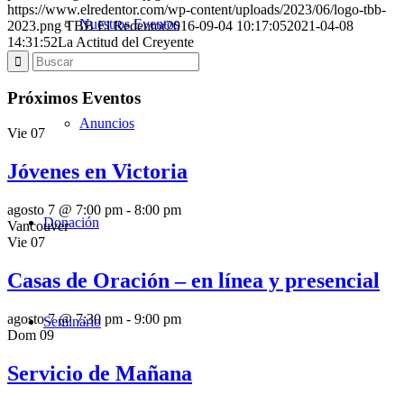
https://www.elredentor.com/wp-content/uploads/2023/06/logo-tbb-
Nuestros Eventos
2023.png
TBB El Redentor
2016-09-04 10:17:05
2021-04-08
14:31:52
La Actitud del Creyente
Próximos Eventos
Anuncios
Vie
07
Jóvenes en Victoria
agosto 7 @ 7:00 pm
-
8:00 pm
Donación
Vancouver
Vie
07
Casas de Oración – en línea y presencial
agosto 7 @ 7:30 pm
-
9:00 pm
Seminario
Dom
09
Servicio de Mañana