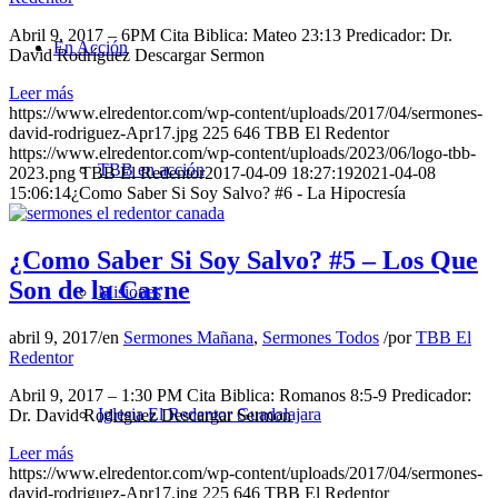
Abril 9, 2017 – 6PM Cita Biblica: Mateo 23:13 Predicador: Dr.
En Acción
David Rodríguez Descargar Sermon
Leer más
https://www.elredentor.com/wp-content/uploads/2017/04/sermones-
david-rodriguez-Apr17.jpg
225
646
TBB El Redentor
https://www.elredentor.com/wp-content/uploads/2023/06/logo-tbb-
TBB en acción
2023.png
TBB El Redentor
2017-04-09 18:27:19
2021-04-08
15:06:14
¿Como Saber Si Soy Salvo? #6 - La Hipocresía
¿Como Saber Si Soy Salvo? #5 – Los Que
Son de la Carne
Misiones
abril 9, 2017
/
en
Sermones Mañana
,
Sermones Todos
/
por
TBB El
Redentor
Abril 9, 2017 – 1:30 PM Cita Biblica: Romanos 8:5-9 Predicador:
Iglesia El Redentor Guadalajara
Dr. David Rodriguez Descargar Sermon
Leer más
https://www.elredentor.com/wp-content/uploads/2017/04/sermones-
david-rodriguez-Apr17.jpg
225
646
TBB El Redentor