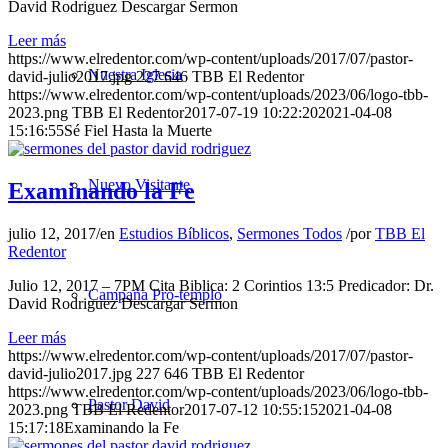
David Rodriguez Descargar Sermon
Leer más
https://www.elredentor.com/wp-content/uploads/2017/07/pastor-
Nuestra Iglesia
david-julio2017.jpg
227
646
TBB El Redentor
https://www.elredentor.com/wp-content/uploads/2023/06/logo-tbb-
2023.png
TBB El Redentor
2017-07-19 10:22:20
2021-04-08
15:16:55
Sé Fiel Hasta la Muerte
Nuevo Visitante
Examinando la Fe
julio 12, 2017
/
en
Estudios Bíblicos
,
Sermones Todos
/
por
TBB El
Redentor
Julio 12, 2017 – 7PM Cita Biblica: 2 Corintios 13:5 Predicador: Dr.
Campaña Pro-templo
David Rodriguez Descargar Sermon
Leer más
https://www.elredentor.com/wp-content/uploads/2017/07/pastor-
david-julio2017.jpg
227
646
TBB El Redentor
https://www.elredentor.com/wp-content/uploads/2023/06/logo-tbb-
Pastor David
2023.png
TBB El Redentor
2017-07-12 10:55:15
2021-04-08
15:17:18
Examinando la Fe