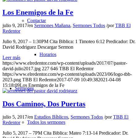
Los Enemigos de la Fe
Contactar
julio 9, 2017
/
en
Sermones Mañana
,
Sermones Todos
/
por
TBB El
Redentor
Julio 9, 2017 – 1:30PM Cita Biblica: 1 Timoteo 6:12 Predicador: Dr.
David Rodriguez Descargar Sermon
Horarios
Leer más
https://www.elredentor.com/wp-content/uploads/2017/07/pastor-
david-julio2017.jpg
227
646
TBB El Redentor
https://www.elredentor.com/wp-content/uploads/2023/06/logo-tbb-
2023.png
TBB El Redentor
2017-07-09 10:49:38
2021-04-08
15:18:09
Los Enemigos de la Fe
Sermones
Dos Caminos, Dos Puertas
julio 5, 2017
/
en
Estudios Bíblicos
,
Sermones Todos
/
por
TBB El
Todos los sermones
Redentor
Julio 5, 2017 – 7PM Cita Biblica: Mateo 7:13-14 Predicador: Dr.