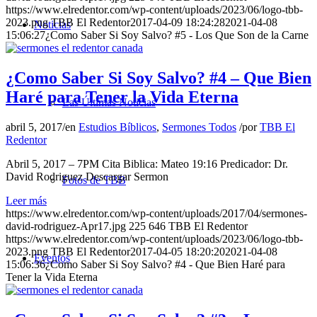
https://www.elredentor.com/wp-content/uploads/2023/06/logo-tbb-
2023.png
TBB El Redentor
2017-04-09 18:24:28
2021-04-08
Noticias
15:06:27
¿Como Saber Si Soy Salvo? #5 - Los Que Son de la Carne
¿Como Saber Si Soy Salvo? #4 – Que Bien
Haré para Tener la Vida Eterna
Las Últimas Noticias
abril 5, 2017
/
en
Estudios Bíblicos
,
Sermones Todos
/
por
TBB El
Redentor
Abril 5, 2017 – 7PM Cita Biblica: Mateo 19:16 Predicador: Dr.
David Rodriguez Descargar Sermon
Fotos de TBB
Leer más
https://www.elredentor.com/wp-content/uploads/2017/04/sermones-
david-rodriguez-Apr17.jpg
225
646
TBB El Redentor
https://www.elredentor.com/wp-content/uploads/2023/06/logo-tbb-
2023.png
TBB El Redentor
2017-04-05 18:20:20
2021-04-08
Eventos
15:06:36
¿Como Saber Si Soy Salvo? #4 - Que Bien Haré para
Tener la Vida Eterna