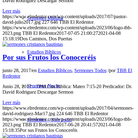
David Rodriguez Descargar Sermon
Leer más
https://www.elredentor.com/wp-content/uploads/2017/07/pastor-
Sermones Mañana
david-julio2017.jpg
227
646
TBB El Redentor
https://www.elredentor.com/wp-content/uploads/2023/06/logo-tbb-
2023.png
TBB El Redentor
2017-07-05 21:00:27
2021-04-08
15:18:19
Dos Caminos, Dos Puertas
Estudios Bíblicos
Por sus Frutos los Conoceréis
junio 28, 2017
/
en
Estudios Bíblicos
,
Sermones Todos
/
por
TBB El
Redentor
Sermones Noche
Junio 28, 2017 – 7PM Cita Biblica: Mateo 7:15-20 Predicador: Dr.
David Rodriguez Descargar Sermon
Leer más
https://www.elredentor.com/wp-content/uploads/2017/04/sermones-
david-rodriguez-Mar17.jpg
224
646
TBB El Redentor
https://www.elredentor.com/wp-content/uploads/2023/06/logo-tbb-
Sermones – Solo audio
2023.png
TBB El Redentor
2017-06-28 20:41:57
2021-04-08
15:18:35
Por sus Frutos los Conoceréis