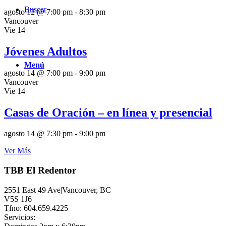
Buscar
agosto 12 @ 7:00 pm
-
8:30 pm
Vancouver
Vie
14
Jóvenes Adultos
Menú
agosto 14 @ 7:00 pm
-
9:00 pm
Vancouver
Vie
14
Casas de Oración – en línea y presencial
agosto 14 @ 7:30 pm
-
9:00 pm
Ver Más
TBB El Redentor
2551 East 49 Ave|Vancouver, BC
V5S 1J6
Tfno: 604.659.4225
Servicios: