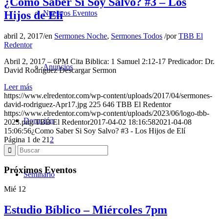
¿Como Saber Si Soy Salvo? #3 – Los
Hijos de Elí
Nuestros Eventos
abril 2, 2017
/
en
Sermones Noche
,
Sermones Todos
/
por
TBB El
Redentor
Abril 2, 2017 – 6PM Cita Biblica: 1 Samuel 2:12-17 Predicador: Dr.
Anuncios
David Rodríguez Descargar Sermon
Leer más
https://www.elredentor.com/wp-content/uploads/2017/04/sermones-
david-rodriguez-Apr17.jpg
225
646
TBB El Redentor
https://www.elredentor.com/wp-content/uploads/2023/06/logo-tbb-
Donación
2023.png
TBB El Redentor
2017-04-02 18:16:58
2021-04-08
15:06:56
¿Como Saber Si Soy Salvo? #3 - Los Hijos de Elí
Página 1 de 2
1
2
Próximos Eventos
Seminario
Mié
12
Estudio Bíblico – Miércoles 7pm