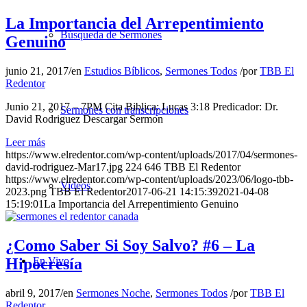
La Importancia del Arrepentimiento
Búsqueda de Sermones
Genuino
junio 21, 2017
/
en
Estudios Bíblicos
,
Sermones Todos
/
por
TBB El
Redentor
Junio 21, 2017 – 7PM Cita Biblica: Lucas 3:18 Predicador: Dr.
Sermones con transcripciones
David Rodriguez Descargar Sermon
Leer más
https://www.elredentor.com/wp-content/uploads/2017/04/sermones-
david-rodriguez-Mar17.jpg
224
646
TBB El Redentor
https://www.elredentor.com/wp-content/uploads/2023/06/logo-tbb-
Videos
2023.png
TBB El Redentor
2017-06-21 14:15:39
2021-04-08
15:19:01
La Importancia del Arrepentimiento Genuino
¿Como Saber Si Soy Salvo? #6 – La
En Vivo
Hipocresía
abril 9, 2017
/
en
Sermones Noche
,
Sermones Todos
/
por
TBB El
Redentor